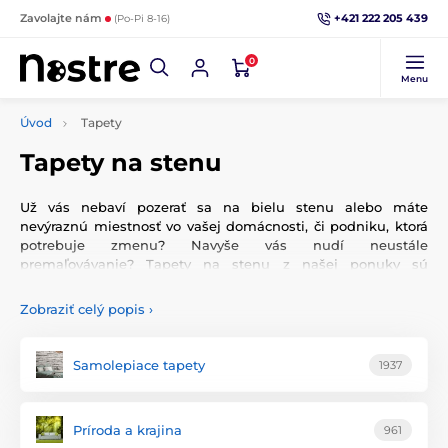
+421 222 205 439
Zavolajte nám
(Po-Pi 8-16)
0
Menu
Úvod
Tapety
Tapety na stenu
Už vás nebaví pozerať sa na bielu stenu alebo máte
nevýraznú miestnosť vo vašej domácnosti, či podniku, ktorá
potrebuje zmenu? Navyše vás nudí neustále
premaľovávanie? Tapety na stenu z našej ponuky sú
ideálnym riešením! Okrem toho, že ich aplikovanie na stenu
je rýchle a jednoduché, sú aj ľahko umývateľné a odolné voči
Zobraziť celý popis
›
oteru. Porozmýšľať nad vliesovou tapetou by ste mali aj z
dôvodu, že v súčasnosti sú veľmi populárne a
prostredníctvom nich ukážete, že váš interiér je moderný a
Samolepiace tapety
1937
nadčasový.
Myslíme na to, že každý má iný vkus a preto je ponuka
Príroda a krajina
961
našich tapiet naozaj široká! Vybrať si môžete z množstva