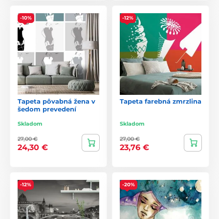
-10%
-12%
Tapeta pôvabná žena v
Tapeta farebná zmrzlina
šedom prevedení
Skladom
Skladom
27,00 €
27,00 €
24,30 €
23,76 €
-12%
-20%