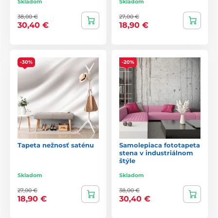
Skladom
Skladom
38,00 €
27,00 €
30,40 €
18,90 €
-30%
-20%
Tapeta nežnosť saténu
Samolepiaca fototapeta
stena v industriálnom
štýle
Skladom
Skladom
27,00 €
38,00 €
18,90 €
30,40 €