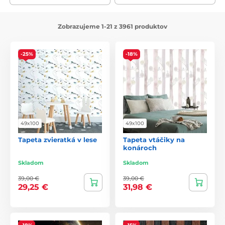
Zobrazujeme 1-21 z 3961 produktov
-25%
-18%
49x100
49x100
Tapeta zvieratká v lese
Tapeta vtáčiky na
konároch
Skladom
Skladom
39,00 €
39,00 €
29,25 €
31,98 €