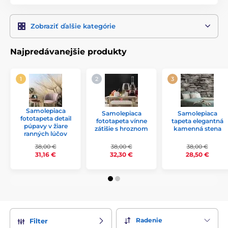
rôznych tvarov, farieb a motívov, podľa toho, aká tapeta
dokonale zapasuje na vašu stenu. Takže nemusíte mať
strach, že si nevyberiete.
Zobraziť ďalšie kategórie
Aby ste si z veľkého množstva tapiet vybrali tú svoju,
starostlivo sme ich usporiadali do nasledujúcich
Najpredávanejšie produkty
kategórii:
príroda a
krajina
,
abstraktné
,
kvety
,
čiernobiele
,
detské
,
vintage a
retro
,
vzorované
,
imitácia dreva
,
Feng Shui
,
vesmír a
hviezdy
,
zvieratá
,
mapy
,
mestá
,
autá
,
ľudia a
celebrity
,
fantasy
,
citáty a nápisy
,
jedlá a nápoje
.
Samolepiaca
Samolepiaca
Samolepiaca
fototapeta detail
fototapeta vínne
tapeta elegantná
púpavy v žiare
zátišie s hroznom
kamenná stena
ranných lúčov
38,00 €
38,00 €
38,00 €
31,16 €
32,30 €
28,50 €
Radenie
Filter