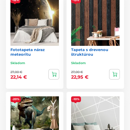
-18%
-15%
Fototapeta náraz
Tapeta s drevenou
meteoritu
štruktúrou
Skladom
Skladom
27,00 €
27,00 €
22,14 €
22,95 €
-20%
-10%