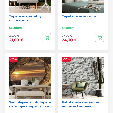
Tapeta majestátny
Tapeta jemné vzory
dinosaurus
Skladom
Skladom
27,00 €
27,00 €
21,60 €
24,30 €
-20%
-30%
Samolepiaca fototapeta
Fototapeta nevšedná
okúzľujúci západ slnka
imitácia kameňa