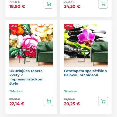
27,00 €
27,00 €
18,90 €
24,30 €
-18%
-25%
Okúzľujúca tapeta
Fototapeta spa zátišie s
kvety v
fialovou orchideou
impresionistickom
štýle
Skladom
Skladom
27,00 €
27,00 €
22,14 €
20,25 €