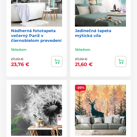
Nádherná fototapeta
Jedinečná tapeta
večerný Paríž v
mýtická víla
čiernobielom prevedení
Skladom
Skladom
27,00 €
27,00 €
23,76 €
21,60 €
-20%