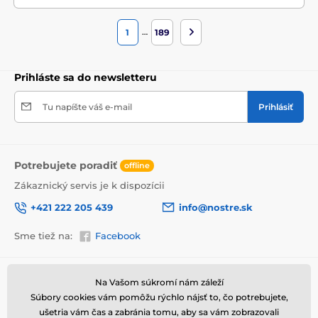
…
1
189
Prihláste sa do newsletteru
Tu napíšte váš e-mail
Prihlásiť
Potrebujete poradiť
offline
Zákaznický servis je k dispozícii
+421 222 205 439
info@nostre.sk
Sme tiež na:
Facebook
Informácie o nákupe
Užitočné informácie
Na Vašom súkromí nám záleží
Súbory cookies vám pomôžu rýchlo nájsť to, čo potrebujete,
Obchodné a reklamačné
Často kladené otázky
podmienky
ušetria vám čas a zabránia tomu, aby sa vám zobrazovali