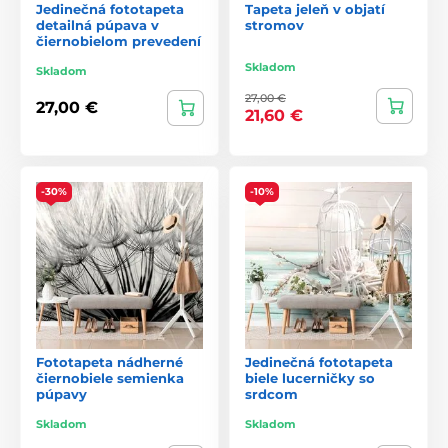
Jedinečná fototapeta
Tapeta jeleň v objatí
detailná púpava v
stromov
čiernobielom prevedení
Skladom
Skladom
27,00 €
27,00 €
21,60 €
-30%
-10%
Fototapeta nádherné
Jedinečná fototapeta
čiernobiele semienka
biele lucerničky so
púpavy
srdcom
Skladom
Skladom