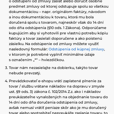
o odstúpení od zmluvy zaslať alebo doručiť osobne
predmet zmluvy od ktorej odstupuje spolu so všetkou
dokumentáciou – napr. originálom faktúry, návodom
a inou dokumentáciou k tovaru, ktorá mu bola
doručená spolu s tovarom, najneskôr však do 14 dní
odo dňa odstúpenia (§10 ods. 1 Zákona). Odporúčame
kupujúcim aby si vyhotovili pre vlastnú potrebu kópiu
faktúry a tovar zasielali doporučene a ako poistenú
zásielku. Na odstúpenie od zmluvy môžete využiť
nasledovný formulár:
Odstúpenia od kúpnej zmluvy
,
v ktorom je potrebné vyplniť minimálne údaje
s označením „*“ – hviezdičkou.
Tovar nám nezasielajte na dobierku, takýto tovar
nebude prevzatý.
Prevádzkovateľ e-shopu vráti zaplatené plnenie za
tovar / službu vrátane nákladov na dopravu v zmysle
ust. §9 ods. 3) zákona č. 102/2014 Z.z. ako i nákladov
preukázateľne vynaložených na objednanie tovaru do
14 dní odo dňa doručenia odstúpenia od zmluvy,
avšak nemusí vrátiť peniaze skôr ako je mu doručený
tovar alebo spotrebiteľ nepreukáže zaslanie tovaru, to