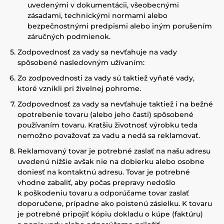
uvedenými v dokumentácii, všeobecnými
zásadami, technickými normami alebo
bezpečnostnými predpismi alebo iným porušením
záručných podmienok.
Zodpovednosť za vady sa nevťahuje na vady
spôsobené nasledovným užívaním:
Zo zodpovednosti za vady sú taktiež vyňaté vady,
ktoré vznikli pri živelnej pohrome.
Zodpovednosť za vady sa nevťahuje taktiež i na bežné
opotrebenie tovaru (alebo jeho časti) spôsobené
používaním tovaru. Kratšiu životnosť výrobku teda
nemožno považovať za vadu a nedá sa reklamovať.
Reklamovaný tovar je potrebné zaslať na našu adresu
uvedenú nižšie avšak nie na dobierku alebo osobne
doniesť na kontaktnú adresu. Tovar je potrebné
vhodne zabaliť, aby počas prepravy nedošlo
k poškodeniu tovaru a odporúčame tovar zaslať
doporučene, prípadne ako poistenú zásielku. K tovaru
je potrebné pripojiť kópiu dokladu o kúpe (faktúru)