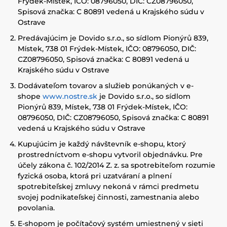
Frýdek-Místek, IČO: 08796050, DIČ: CZ08796050,
Spisová značka: C 80891 vedená u Krajského súdu v
Ostrave
Predávajúcim je Dovido s.r.o., so sídlom Pionýrů 839,
Místek, 738 01 Frýdek-Místek, IČO: 08796050, DIČ:
CZ08796050, Spisová značka: C 80891 vedená u
Krajského súdu v Ostrave
Dodávateľom tovarov a služieb ponúkaných v e-
shope
www.nostre.sk
je Dovido s.r.o., so sídlom
Pionýrů 839, Místek, 738 01 Frýdek-Místek, IČO:
08796050, DIČ: CZ08796050, Spisová značka: C 80891
vedená u Krajského súdu v Ostrave
Kupujúcim je každý návštevník e-shopu, ktorý
prostredníctvom e-shopu vytvoril objednávku. Pre
účely zákona č. 102/2014 Z. z. sa spotrebiteľom rozumie
fyzická osoba, ktorá pri uzatváraní a plnení
spotrebiteľskej zmluvy nekoná v rámci predmetu
svojej podnikateľskej činnosti, zamestnania alebo
povolania.
E-shopom je počítačový systém umiestnený v sieti