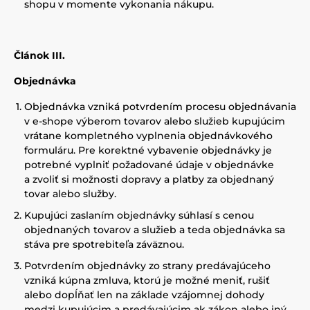
shopu v momente vykonania nákupu.
Článok III.
Objednávka
Objednávka vzniká potvrdením procesu objednávania
v e-shope výberom tovarov alebo služieb kupujúcim
vrátane kompletného vyplnenia objednávkového
formuláru. Pre korektné vybavenie objednávky je
potrebné vyplniť požadované údaje v objednávke
a zvoliť si možnosti dopravy a platby za objednaný
tovar alebo služby.
Kupujúci zaslaním objednávky súhlasí s cenou
objednaných tovarov a služieb a teda objednávka sa
stáva pre spotrebiteľa záväznou.
Potvrdením objednávky zo strany predávajúceho
vzniká kúpna zmluva, ktorú je možné meniť, rušiť
alebo dopĺňať len na základe vzájomnej dohody
medzi kupujúcim a predávajúcim ak zákon alebo iný