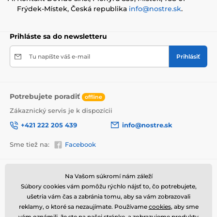
Frýdek-Místek, Česká republika
info@nostre.sk
.
Prihláste sa do newsletteru
Tu napíšte váš e-mail
Prihlásiť
Potrebujete poradiť
offline
Zákaznický servis je k dispozícii
+421 222 205 439
info@nostre.sk
Sme tiež na:
Facebook
Informácie o nákupe
Užitočné informácie
Na Vašom súkromí nám záleží
Súbory cookies vám pomôžu rýchlo nájsť to, čo potrebujete,
Obchodné a reklamačné
Často kladené otázky
podmienky
ušetria vám čas a zabránia tomu, aby sa vám zobrazovali
Magazín
reklamy, o ktoré sa nezaujímate. Používame
cookies
, aby sme
Ochrana osobných údajov
Kontakty
vám oznámili, že ste na našej stránke, a zobrazujeme produkty