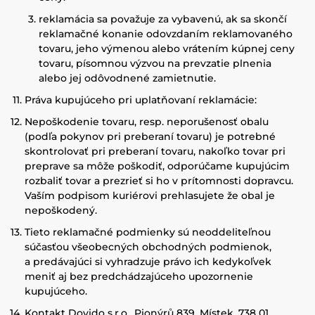
reklamácia sa považuje za vybavenú, ak sa skončí
reklamačné konanie odovzdaním reklamovaného
tovaru, jeho výmenou alebo vrátením kúpnej ceny
tovaru, písomnou výzvou na prevzatie plnenia
alebo jej odôvodnené zamietnutie.
Práva kupujúceho pri uplatňovaní reklamácie:
Nepoškodenie tovaru, resp. neporušenosť obalu
(podľa pokynov pri preberaní tovaru) je potrebné
skontrolovať pri preberaní tovaru, nakoľko tovar pri
preprave sa môže poškodiť, odporúčame kupujúcim
rozbaliť tovar a prezrieť si ho v prítomnosti dopravcu.
Vaším podpisom kuriérovi prehlasujete že obal je
nepoškodený.
Tieto reklamačné podmienky sú neoddeliteľnou
súčasťou všeobecných obchodných podmienok,
a predávajúci si vyhradzuje právo ich kedykoľvek
meniť aj bez predchádzajúceho upozornenie
kupujúceho.
Kontakt Dovido s.r.o., Pionýrů 839, Místek, 738 01