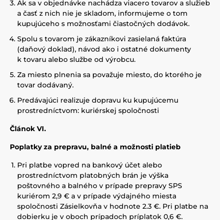
Ak sa v objednávke nachádza viacero tovarov a služieb
a časť z nich nie je skladom, informujeme o tom
kupujúceho s možnosťami čiastočných dodávok.
Spolu s tovarom je zákazníkovi zasielaná faktúra
(daňový doklad), návod ako i ostatné dokumenty
k tovaru alebo službe od výrobcu.
Za miesto plnenia sa považuje miesto, do ktorého je
tovar dodávaný.
Predávajúci realizuje dopravu ku kupujúcemu
prostredníctvom: kuriérskej spoločnosti
Článok VI.
Poplatky za prepravu, balné a možnosti platieb
Pri platbe vopred na bankový účet alebo
prostredníctvom platobných brán je výška
poštovného a balného v prípade prepravy SPS
kuriérom 2,9 € a v prípade výdajného miesta
spoločnosti Zásielkovňa v hodnote 2.3 €. Pri platbe na
dobierku je v oboch prípadoch príplatok 0,6 €.