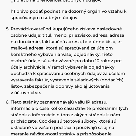
g) právo na prenosnosť osobných údajov,
h) právo podať podnet na dozorný orgán vo vzťahu k
spracúvaným osobným údajov.
Prevádzkovateľ od kupujúceho získava nasledovné
osobné údaje: titul, meno, priezvisko, adresa, adresa
na doručenie, fakturačná adresa, telefónne číslo, e-
mailová adresa
,
ktoré sú spracúvané za účelom
korektného vybavenia Vašej objednávky. Tieto
osobné údaje sú uchovávané po dobu 10 rokov pre
účely archivácie. V rámci vybavenia objednávky
dochádza k spracúvaniu osobných údajov za účelom
vystavenia faktúr, vystavenia skladových (dodacích)
listov, zabezpečenia dopravy ako aj účtovania
v účtovníctve.
Tieto stránky zaznamenávajú vašu IP adresu,
informácie o čase koľko času strávite prezeraním tých
stránok a informácie o tom z akých stránok k nám
prichádzate. Cookies sú textové súbory, ktoré sú
ukladané vo vašom počítači a používajú sa aj na
meranie návštevnosti stránky a prispôsobenie