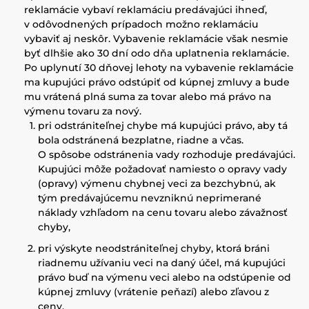
reklamácie vybaví reklamáciu predávajúci ihneď,
v odôvodnených prípadoch možno reklamáciu
vybaviť aj neskôr. Vybavenie reklamácie však nesmie
byť dlhšie ako 30 dní odo dňa uplatnenia reklamácie.
Po uplynutí 30 dňovej lehoty na vybavenie reklamácie
ma kupujúci právo odstúpiť od kúpnej zmluvy a bude
mu vrátená plná suma za tovar alebo má právo na
výmenu tovaru za nový.
pri odstrániteľnej chybe má kupujúci právo, aby tá
bola odstránená bezplatne, riadne a včas.
O spôsobe odstránenia vady rozhoduje predávajúci.
Kupujúci môže požadovať namiesto o opravy vady
(opravy) výmenu chybnej veci za bezchybnú, ak
tým predávajúcemu nevzniknú neprimerané
náklady vzhľadom na cenu tovaru alebo závažnosť
chyby,
pri výskyte neodstrániteľnej chyby, ktorá bráni
riadnemu užívaniu veci na daný účel, má kupujúci
právo buď na výmenu veci alebo na odstúpenie od
kúpnej zmluvy (vrátenie peňazí) alebo zľavou z
ceny.