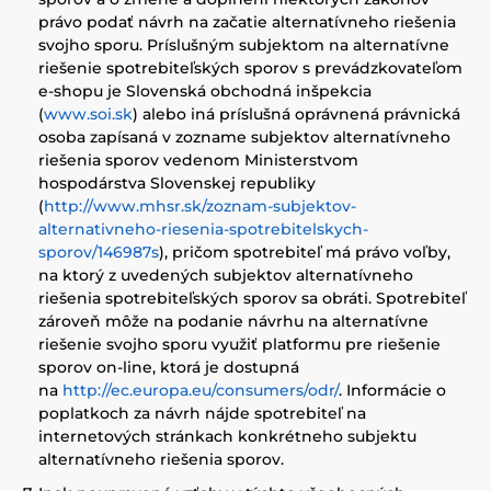
právo podať návrh na začatie alternatívneho riešenia
svojho sporu. Príslušným subjektom na alternatívne
riešenie spotrebiteľských sporov s prevádzkovateľom
e-shopu je Slovenská obchodná inšpekcia
(
www.soi.sk
) alebo iná príslušná oprávnená právnická
osoba zapísaná v zozname subjektov alternatívneho
riešenia sporov vedenom Ministerstvom
hospodárstva Slovenskej republiky
(
http://www.mhsr.sk/zoznam-subjektov-
alternativneho-riesenia-spotrebitelskych-
sporov/146987s
), pričom spotrebiteľ má právo voľby,
na ktorý z uvedených subjektov alternatívneho
riešenia spotrebiteľských sporov sa obráti. Spotrebiteľ
zároveň môže na podanie návrhu na alternatívne
riešenie svojho sporu využiť platformu pre riešenie
sporov on-line, ktorá je dostupná
na
http://ec.europa.eu/consumers/odr/
. Informácie o
poplatkoch za návrh nájde spotrebiteľ na
internetových stránkach konkrétneho subjektu
alternatívneho riešenia sporov.