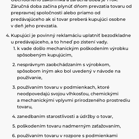
Záručná doba začína plynúť dňom prevzatia tovaru od
prepravnej spoločnosti alebo priamo od
predávajúceho ak si tovar preberá kupujúci osobne
v deň jeho prevzatia.
Kupujúci je povinný reklamáciu uplatniť bezodkladne
u predávajúceho, a to hneď po zistení vady.
k vade došlo mechanickým poškodením výrobku
spôsobeným kupujúcim,
nesprávnym zaobchádzaním s výrobkom,
spôsobom iným ako bol uvedený v návode na
používanie,
používaním tovaru v podmienkach, ktoré
neodpovedajú svojou vlhkosťou, chemickými
a mechanickými vplyvmi prirodzeného prostrediu
tovaru,
zanedbaním starostlivosti a údržby o tovar,
poškodením tovaru nadmerným zaťažovaním,
používaním tovaru v rozpore s podmienkami