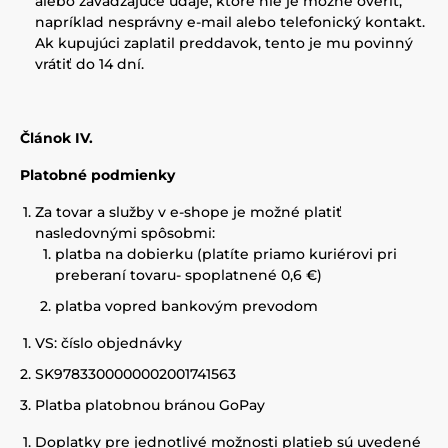
alebo zavádzajúce údaje, ktoré nie je možné overiť,
napríklad nesprávny e-mail alebo telefonický kontakt.
Ak kupujúci zaplatil preddavok, tento je mu povinný
vrátiť do 14 dní.
Článok IV.
Platobné podmienky
Za tovar a služby v e-shope je možné platiť
nasledovnými spôsobmi:
platba na dobierku (platíte priamo kuriérovi pri
preberaní tovaru- spoplatnené 0,6 €)
platba vopred bankovým prevodom
VS: číslo objednávky
SK9783300000002001741563
Platba platobnou bránou GoPay
Doplatky pre jednotlivé možnosti platieb sú uvedené