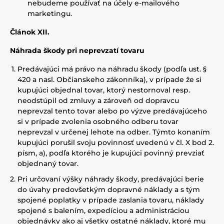
nebudeme používať na účely e-mailového
marketingu.
Článok XII.
Náhrada škody pri neprevzatí tovaru
Predávajúci má právo na náhradu škody (podľa ust. §
420 a nasl. Občianskeho zákonníka), v prípade že si
kupujúci objednal tovar, ktorý nestornoval resp.
neodstúpil od zmluvy a zároveň od dopravcu
neprevzal tento tovar alebo po výzve predávajúceho
si v prípade zvolenia osobného odberu tovar
neprevzal v určenej lehote na odber. Týmto konaním
kupujúci porušil svoju povinnosť uvedenú v čl. X bod 2.
písm, a), podľa ktorého je kupujúci povinný prevziať
objednaný tovar.
Pri určovaní výšky náhrady škody, predávajúci berie
do úvahy predovšetkým dopravné náklady a s tým
spojené poplatky v prípade zaslania tovaru, náklady
spojené s balením, expedíciou a administráciou
objednávky ako aj všetky ostatné náklady, ktoré mu