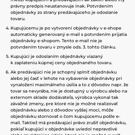
právny predpis neustanovuje inak. Potvrdením
objednávky zo strany predávajúceho je odoslanie
tovaru.
Kupujúcemu je po vytvorení objednávky v e-shope
automaticky generovaný e-mail s potvrdením prijatia
objednávky e-shopom. Tento e-mail nie je
potvrdením tovaru v zmysle ods. 3. tohto článku.
Kupujúci je odoslaním objednávky viazaný
k zaplateniu kúpnej ceny objednaného tovaru.
Ak predávajúci nie je schopný splniť objednávku
alebo jej časť v lehote na vybavenie objednávky pri
vynaložení maximálneho úsilia a to z dôvodov napr. že
tovar sa nevyrába, nie je dostupný u výrobcu alebo na
externom sklade dodávateľa, výrobca vykonal tak
závažné zmeny, pre ktoré nie je možné realizovať
objednávku alebo z dôvodov vyššej moci, môže
objednávku stornovať o čom kupujúcemu pošle e-
mail. Taktiež má predávajúci právo zrušiť objednávku,
pokiaľ kupujúci v objednávke uviedol nepravdivé