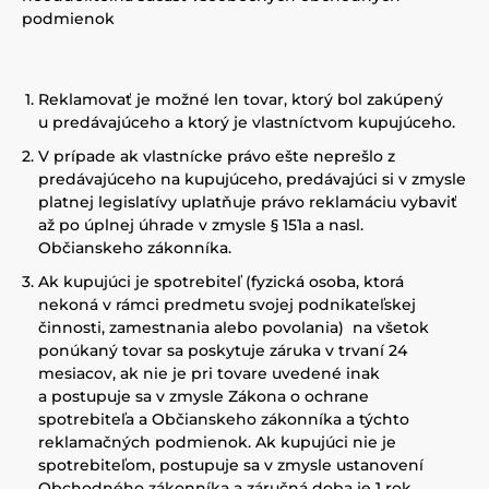
podmienok
Reklamovať je možné len tovar, ktorý bol zakúpený
u predávajúceho a ktorý je vlastníctvom kupujúceho.
V prípade ak vlastnícke právo ešte neprešlo z
predávajúceho na kupujúceho, predávajúci si v zmysle
platnej legislatívy uplatňuje právo reklamáciu vybaviť
až po úplnej úhrade v zmysle § 151a a nasl.
Občianskeho zákonníka.
Ak kupujúci je spotrebiteľ (fyzická osoba, ktorá
nekoná v rámci predmetu svojej podnikateľskej
činnosti, zamestnania alebo povolania) na všetok
ponúkaný tovar sa poskytuje záruka v trvaní 24
mesiacov, ak nie je pri tovare uvedené inak
a postupuje sa v zmysle Zákona o ochrane
spotrebiteľa a Občianskeho zákonníka a týchto
reklamačných podmienok. Ak kupujúci nie je
spotrebiteľom, postupuje sa v zmysle ustanovení
Obchodného zákonníka a záručná doba je 1 rok.