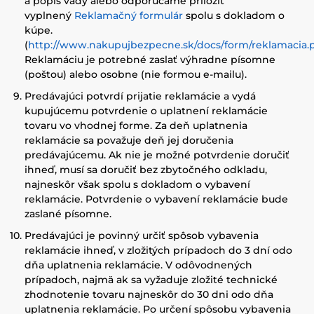
a popis vady alebo odporúčame priložiť
vyplnený
Reklamačný formulár
spolu s dokladom o
kúpe.
(
http://www.nakupujbezpecne.sk/docs/form/reklamacia.
Reklamáciu je potrebné zaslať výhradne písomne
(poštou) alebo osobne (nie formou e-mailu).
Predávajúci potvrdí prijatie reklamácie a vydá
kupujúcemu potvrdenie o uplatnení reklamácie
tovaru vo vhodnej forme. Za deň uplatnenia
reklamácie sa považuje deň jej doručenia
predávajúcemu. Ak nie je možné potvrdenie doručiť
ihneď, musí sa doručiť bez zbytočného odkladu,
najneskôr však spolu s dokladom o vybavení
reklamácie. Potvrdenie o vybavení reklamácie bude
zaslané písomne.
Predávajúci je povinný určiť spôsob vybavenia
reklamácie ihneď, v zložitých prípadoch do 3 dní odo
dňa uplatnenia reklamácie. V odôvodnených
prípadoch, najmä ak sa vyžaduje zložité technické
zhodnotenie tovaru najneskôr do 30 dni odo dňa
uplatnenia reklamácie. Po určení spôsobu vybavenia