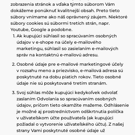
zobrazenia stránok a vďaka týmto súborom Vám
dokážeme ponúknuť kvalitnejší obsah. Preto tieto
súbory vnímame ako náš oprávnený záujem. Niektoré
súbory cookies sú súbormi tretích strán, napr.
Youtube, Google a podobne.
Ak kupujúci súhlasil so spracúvaním osobných
údajov v e-shope na účely e-mailového
marketingu, súhlasil so zasielaním e-mailových
správ na kontaktnú e-mailovú adresu.
Osobné údaje pre e-mailové marketingové účely
v rozsahu meno a priezvisko, e-mailová adresa sú
poskytnuté na dobu piatich rokov. Tieto osobné
údaje nie sú poskytované tretím stranám.
Svoj súhlas môže kupujúci kedykoľvek odvolať
zaslaním Odvolania so spracúvaním osobných
údajov, pričom tieto okamžite mažeme. Odhlásenie
je možné aj prostredníctvom odškrtnutia políčka
v užívateľskom účte používateľa (ak kupujúci
požiadal o vytvorenie užívateľského účtu). Z našej
strany Vami poskytnuté osobné údaje už