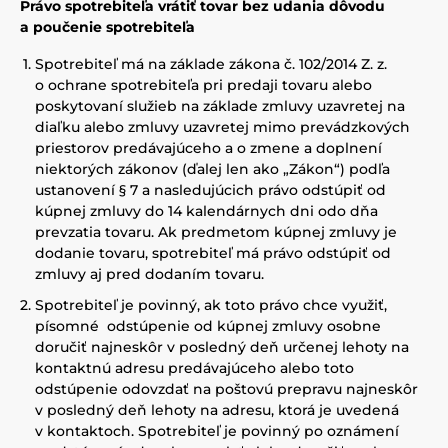
Právo spotrebiteľa vrátiť tovar bez udania dôvodu
a poučenie spotrebiteľa
Spotrebiteľ má na základe zákona č. 102/2014 Z. z.
o ochrane spotrebiteľa pri predaji tovaru alebo
poskytovaní služieb na základe zmluvy uzavretej na
diaľku alebo zmluvy uzavretej mimo prevádzkových
priestorov predávajúceho a o zmene a doplnení
niektorých zákonov (ďalej len ako „Zákon“) podľa
ustanovení § 7 a nasledujúcich právo odstúpiť od
kúpnej zmluvy do 14 kalendárnych dni odo dňa
prevzatia tovaru. Ak predmetom kúpnej zmluvy je
dodanie tovaru, spotrebiteľ má právo odstúpiť od
zmluvy aj pred dodaním tovaru.
Spotrebiteľ je povinný, ak toto právo chce využiť,
písomné odstúpenie od kúpnej zmluvy osobne
doručiť najneskôr v posledný deň určenej lehoty na
kontaktnú adresu predávajúceho alebo toto
odstúpenie odovzdať na poštovú prepravu najneskôr
v posledný deň lehoty na adresu, ktorá je uvedená
v kontaktoch. Spotrebiteľ je povinný po oznámení