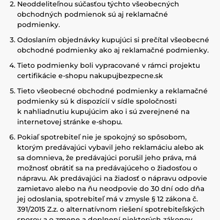
Neoddeliteľnou súčasťou týchto všeobecných
obchodných podmienok sú aj reklamačné
podmienky.
Odoslaním objednávky kupujúci si prečítal všeobecné
obchodné podmienky ako aj reklamačné podmienky.
Tieto podmienky boli vypracované v rámci projektu
certifikácie e-shopu nakupujbezpecne.sk
Tieto všeobecné obchodné podmienky a reklamačné
podmienky sú k dispozícií v sídle spoločnosti
k nahliadnutiu kupujúcim ako i sú zverejnené na
internetovej stránke e-shopu.
Pokiaľ spotrebiteľ nie je spokojný so spôsobom,
ktorým predávajúci vybavil jeho reklamáciu alebo ak
sa domnieva, že predávajúci porušil jeho práva, má
možnosť obrátiť sa na predávajúceho o žiadosťou o
nápravu. Ak predávajúci na žiadosť o nápravu odpovie
zamietavo alebo na ňu neodpovie do 30 dní odo dňa
jej odoslania, spotrebiteľ má v zmysle § 12 zákona č.
391/2015 Z.z. o alternatívnom riešení spotrebiteľských
sporov a o zmene a doplnení niektorých zákonov