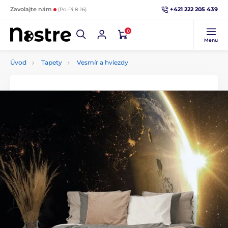
+421 222 205 439
Zavolajte nám
(Po-Pi 8-16)
0
Menu
Úvod
Tapety
Vesmír a hviezdy