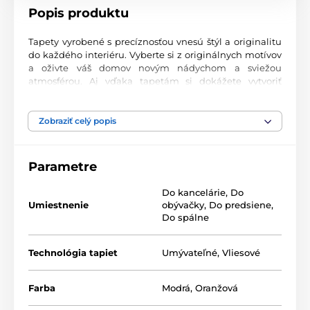
Popis produktu
Tapety vyrobené s precíznosťou vnesú štýl a originalitu
do každého interiéru. Vyberte si z originálnych motívov
a oživte váš domov novým nádychom a sviežou
atmosférou. Aj vďaka tapetám si dokážete vytvoriť
príjemný priestor, kam sa budete radi vracať.
Najvyššia kvalita tlače
Zobraziť celý popis
Naše fototapety ponúkajú rozmanité vzory, kombinácie
farieb a tvarov, ktoré vytvárajú výrazný dizajnový prvok
Parametre
miestnosti. Tlačia sa na kvalitný vlies s jemným
2
povrchom a gramážou až 170 g/m
. Vďaka UV-led
Do kancelárie
,
Do
technológii sa vyznačujú výbornou odolnosťou a
Umiestnenie
obývačky
,
Do predsiene
,
farebnou stálosťou.
Do spálne
Technológia tapiet
Umývateľné
,
Vliesové
Dostupné rozmery a typy tapiet (v cm – šírka x
výška)
Farba
Modrá
,
Oranžová
Tapety sú vyrábané v rôznych veľkostiach, pričom každá
z nich pozostáva z pásov širokých 49 cm.