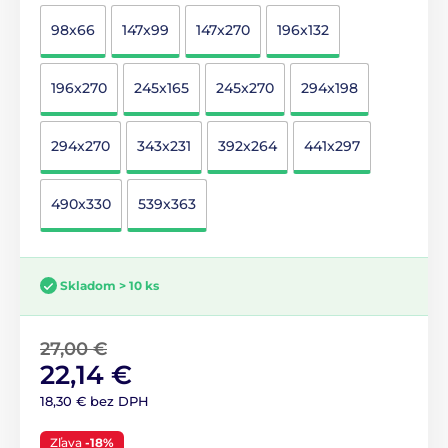
98x66
147x99
147x270
196x132
196x270
245x165
245x270
294x198
294x270
343x231
392x264
441x297
490x330
539x363
Skladom > 10 ks
27,00 €
22,14 €
18,30 € bez DPH
Zľava
-18%