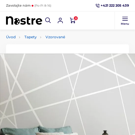
+421 222 205 439
Zavolajte nám
(Po-Pi 8-16)
0
Menu
Úvod
Tapety
Vzorované