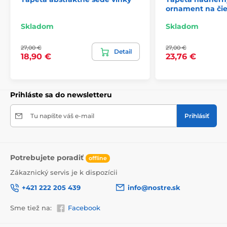
ornament na či
2) Fototapety s úpravou motívu podľa rozmeru
Skladom
Skladom
Pri tapetách s výškou 270 cm sa motív prispôsobuje
veľkosti, čo môže viesť k jeho miernemu orezaniu. Po
27,00 €
27,00 €
kliknutí na konkrétny rozmer na stránke si môžete
Detail
18,90 €
23,76 €
pozrieť presný náhľad. Každá tapeta sa skladá z pásov
širokých 49 cm.
Rozmery (v cm): 147x270
(3 pásy),
196x270
(4 pásy),
Prihláste sa do newsletteru
245x270
(5 pásov)
, 294x270
(6 pásov)
Tu napíšte váš e-mail
Prihlásiť
Potrebujete poradiť
offline
Zákaznický servis je k dispozícii
+421 222 205 439
info@nostre.sk
Sme tiež na:
Facebook