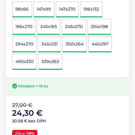
98x66
147x99
147x270
196x132
196x270
245x165
245x270
294x198
294x270
343x231
392x264
441x297
490x330
539x363
Skladom > 10 ks
27,00 €
24,30 €
20,08 € bez DPH
Zľava
-10%