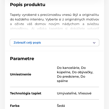
Popis produktu
Tapety vyrobené s precíznosťou vnesú štýl a originalitu
do každého interiéru. Vyberte si z originálnych motívov
a oživte váš domov novým nádychom a sviežou
atmosférou. Aj vďaka tapetám si dokážete vytvoriť
príjemný priestor, kam sa budete radi vracať.
Najvyššia kvalita tlače
Zobraziť celý popis
Naše fototapety ponúkajú rozmanité vzory, kombinácie
farieb a tvarov, ktoré vytvárajú výrazný dizajnový prvok
Parametre
miestnosti. Tlačia sa na kvalitný vlies s jemným
2
povrchom a gramážou až 170 g/m
. Vďaka UV-led
Do kancelárie
,
Do
technológii sa vyznačujú výbornou odolnosťou a
kúpelne
,
Do obývačky
,
farebnou stálosťou.
Umiestnenie
Do predsiene
,
Do
spálne
Dostupné rozmery a typy tapiet (v cm – šírka x
Technológia tapiet
Umývateľné
,
Vliesové
výška)
Tapety sú vyrábané v rôznych veľkostiach, pričom každá
Farba
Šedá
z nich pozostáva z pásov širokých 49 cm.