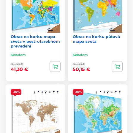
Obraz na korku mapa
Obraz na korku pútavá
sveta v pestrofarebnom
mapa sveta
prevedení
Skladom
Skladom
59,00 €
59,00 €
41,30 €
50,15 €
-30%
-30%