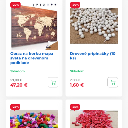
-20%
-20%
Obraz na korku mapa
Drevené pripínačky (10
sveta na drevenom
ks)
podklade
Skladom
Skladom
59,00 €
2,00 €
47,20 €
1,60 €
-25%
-25%