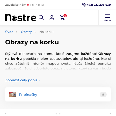
+421 222 205 439
Zavolajte nám
(Po-Pi 8-16)
0
Menu
Úvod
Obrazy
Na korku
Obrazy na korku
Štýlová dekorácia na stenu, ktorá zaujme každého!
Obrazy
na korku
potešia nielen cestovateľov, ale aj každého, kto si
chce zútulniť interiér mapou sveta. Naša široká ponuka
zabezpečí, že si vyberiete obraz na stenu, ktorý sa vám bude
nielen páčiť, ale tiež si s ním užijete veľa zábavy a navyše je
v súčasnosti takýto obraz veľmi populárny. Vďaka možnosti
Zobraziť celý popis
›
pripnutia
pripínačiek
si môžete vyznačiť navštívené miesta,
kontinenty alebo pripnúť svoje poznámky. Využitie je len na
vás!
Pripínačky
9