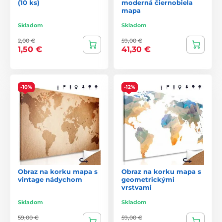
(10 ks)
moderná čiernobiela
mapa
Skladom
Skladom
2,00 €
59,00 €
1,50 €
41,30 €
-10%
-12%
Obraz na korku mapa s
Obraz na korku mapa s
vintage nádychom
geometrickými
vrstvami
Skladom
Skladom
59,00 €
59,00 €