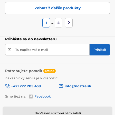
Zobraziť ďalšie produkty
…
1
8
Prihláste sa do newsletteru
Tu napíšte váš e-mail
Prihlásiť
Potrebujete poradiť
offline
Zákaznický servis je k dispozícii
+421 222 205 439
info@nostre.sk
Sme tiež na:
Facebook
Informácie o nákupe
Užitočné informácie
Na Vašom súkromí nám záleží