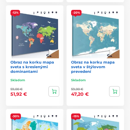
-12%
-20%
Obraz na korku mapa
Obraz na korku mapa
sveta s kreslenými
sveta v štýlovom
dominantami
prevedení
Skladom
Skladom
59,00 €
59,00 €
51,92 €
47,20 €
-30%
-15%