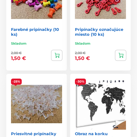
Farebné pripínačky (10
Pripínačky označujúce
ks)
miesto (10 ks)
Skladom
Skladom
2,00 €
2,00 €
1,50 €
1,50 €
-25%
-30%
Priesvitné pripínačky
Obraz na korku