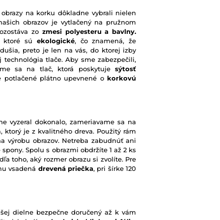
 obrazy na korku dôkladne vybrali nielen
z našich obrazov je vytlačený na pružnom
pozostáva zo
zmesi polyesteru a bavlny.
b, ktoré sú
ekologické
, čo znamená, že
ušia, preto je len na vás, do ktorej izby
j technológia tlače. Aby sme zabezpečili,
ame sa na tlač, ktorá poskytuje
sýtosť
je potlačené plátno upevnené o
korkovú
ne vyzeral dokonalo, zameriavame sa na
 ktorý je z kvalitného dreva. Použitý rám
na výrobu obrazov. Netreba zabudnúť ani
spony. Spolu s obrazmi obdržíte 1 až 2 ks
ľa toho, aký rozmer obrazu si zvolíte. Pre
rámu vsadená
drevená priečka
, pri šírke 120
našej dielne bezpečne doručený až k vám