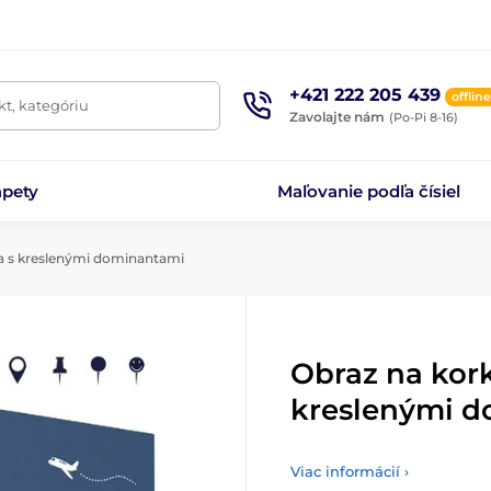
+421 222 205 439
offline
t, kategóriu
Zavolajte nám
(Po-Pi 8-16)
apety
Maľovanie podľa čísiel
a s kreslenými dominantami
Obraz na kor
kreslenými 
Viac informácií ›