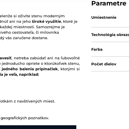
Parametre
ielenže si oživíte stenu moderným
Umiestnenie
dnúť ani na jeho
široké využitie
, ktoré je
 každej miestnosti. Samozrejme je
nivého cestovateľa, či milovníka
Technológia obraz
ždý vás zaručene dostane.
Farba
avesiť
, netreba zabúdať ani na ľubovoľné
o jednoducho opriete o ktorúkoľvek stenu,
Počet dielov
ť
jedného balenia pripínačiek
, ktorými si
a je veľa, napríklad:
fotkám z navštívených miest.
 geografických poznatkov.