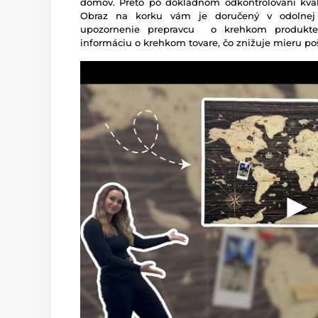
domov. Preto po dôkladnom odkontrolovaní kva
Obraz na korku vám je doručený v odolne
upozornenie prepravcu o krehkom produkte
informáciu o krehkom tovare, čo znižuje mieru p