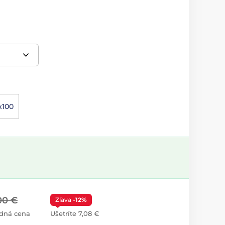
x100
00 €
Zľava
-12%
dná cena
Ušetríte 7,08 €