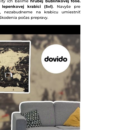
lity ich balíme
hrubej bublinkovej fólie.
j
lepenkovej krabici (5vl)
. Navyše pre
, nezabudneme na krabicu umiestniť
oškodenia počas prepravy.