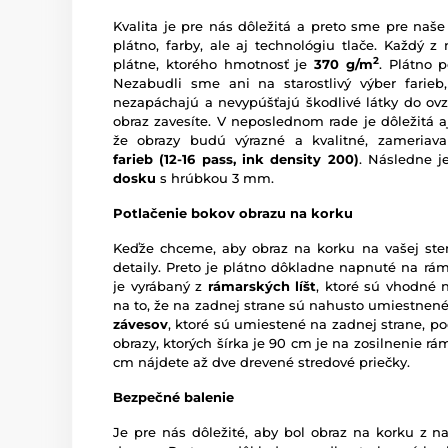
Kvalita je pre nás dôležitá a preto sme pre naše
plátno, farby, ale aj technológiu tlače. Každý 
2
plátne, ktorého hmotnosť je
370 g/m
. Plátno 
Nezabudli sme ani na starostlivý výber farie
nezapáchajú a nevypúšťajú škodlivé látky do ovzd
obraz zavesíte. V neposlednom rade je dôležitá a
že obrazy budú výrazné a kvalitné, zameriav
farieb (12-16 pass, ink density 200)
. Následne 
dosku
s hrúbkou 3 mm.
Potlačenie bokov obrazu na korku
Keďže chceme, aby obraz na korku na vašej ste
detaily. Preto je plátno dôkladne napnuté na rám,
je vyrábaný z
rámarských líšt
, ktoré sú vhodné 
na to, že na zadnej strane sú nahusto umiestnené 
závesov
, ktoré sú umiestené na zadnej strane, pod
obrazy, ktorých šírka je 90 cm je na zosilnenie 
cm nájdete až dve drevené stredové priečky.
Bezpečné balenie
Je pre nás dôležité, aby bol obraz na korku z 