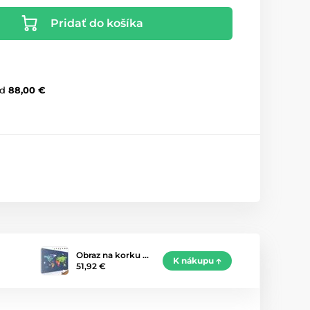
Pridať do košíka
d
88,00 €
Obraz na korku …
K nákupu
51,92 €