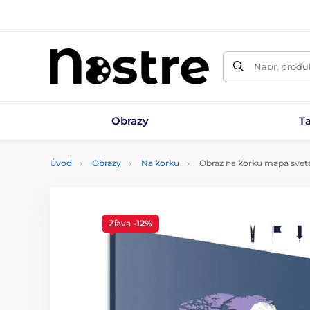
Napr. produk
Obrazy
T
Úvod
Obrazy
Na korku
Obraz na korku mapa svet
Zľava
-12%