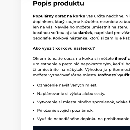
Popis produktu
Populárny obraz na korku
vás určite nadchne. N
doplnkom, ktorý zaujme každého, nesmiete zabu
len na vás. Navyše ho môžete umiestniť na stenu
ideálnou voľbou aj ako
darček
, napríklad pre váš
geografie. Korková nástenka, ktorú si zamiluje ka
Ako využiť korkovú nástenku?
Okrem toho, že obraz na korku si môžete
ihneď z
umiestnenie a preto nič nepokazíte tým, keď si h
či umiestnite na nábytok. Výhodou je prítomnos
môžete vyznačovať rôzne miesta.
Možností využiti
Označenie navštívených miest.
Naplánovanie si výletu alebo cesty.
Vytvorenie si miesta plného spomienok, vďaka 
Priloženie svojich poznámok.
Využitie netradičného doplnku na prehlbovanie