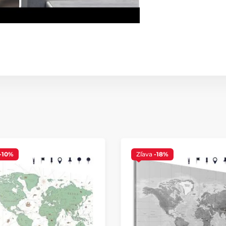
-10%
Zľava
-18%