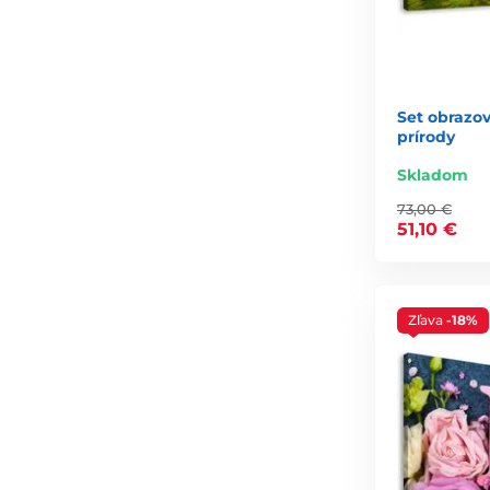
Set obrazov
prírody
Skladom
73,00 €
51,10 €
Zľava
-18%