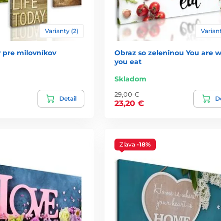
Varianty (2)
Variant
 pre milovníkov
Obraz so zeleninou You are 
you eat
Skladom
29,00 €
Detail
De
23,20 €
Zľava
-18%