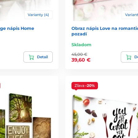
Varianty (4)
Variant
age nápis Home
Obraz nápis Love na romant
pozadí
Skladom
45,00 €
Detail
De
39,60 €
Zľava
-20%