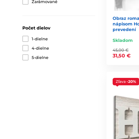
Zarámované
Obraz roman
nápisom Ho
Počet dielov
prevedení
1-dielne
Skladom
4-dielne
45,00 €
31,50 €
5-dielne
Zľava
-20%