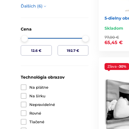
Ďalších (6)
5-dielny ob
Skladom
Cena
77,00 €
65,45 €
Zľava
-30%
Technológia obrazov
Na plátne
Na šírku
Nepravidelné
Rovné
Tlačené