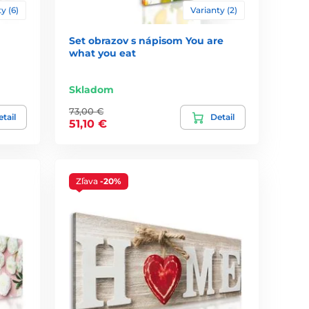
y (6)
Varianty (2)
Set obrazov s nápisom You are
what you eat
Skladom
73,00 €
tail
Detail
51,10 €
Zľava
-20%