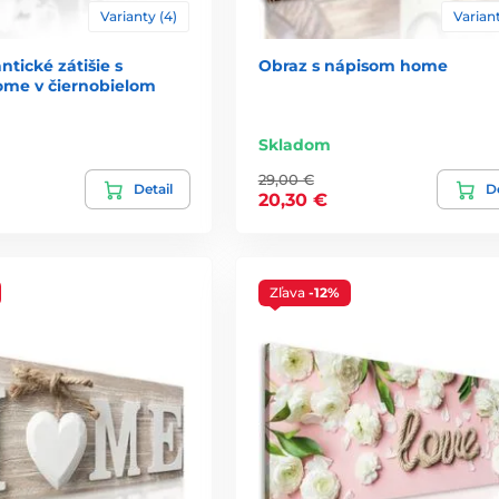
Varianty (4)
Variant
tické zátišie s
Obraz s nápisom home
me v čiernobielom
Skladom
29,00 €
Detail
De
20,30 €
Zľava
-12%