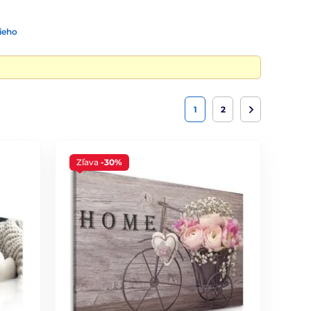
ieho
1
2
Zľava
-30%