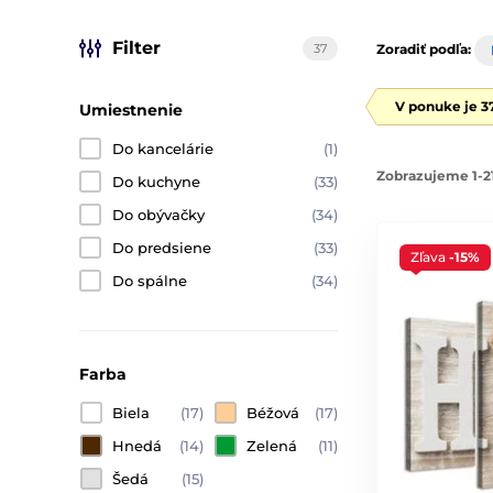
Filter
37
Zoradiť podľa:
V ponuke je 3
Umiestnenie
Do kancelárie
(1)
Zobrazujeme 1-21
Do kuchyne
(33)
Do obývačky
(34)
Do predsiene
(33)
Zľava
-15%
Do spálne
(34)
Farba
Biela
(17)
Béžová
(17)
Hnedá
(14)
Zelená
(11)
Šedá
(15)