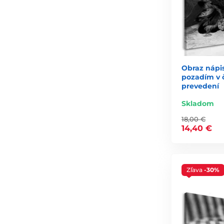
Obraz nápi
pozadím v 
prevedení
Skladom
18,00 €
14,40 €
Zľava
-30%