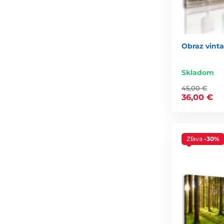
Obraz vint
Skladom
45,00 €
36,00 €
Zľava
-30%