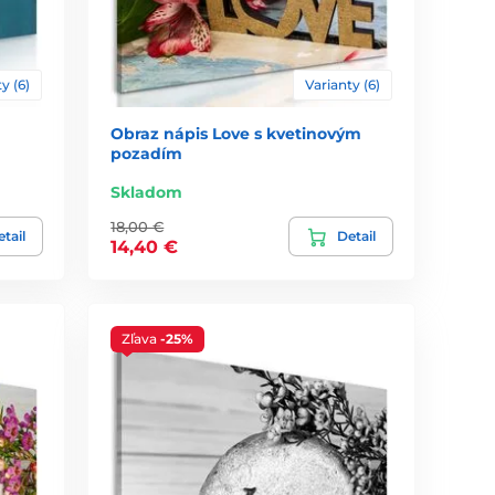
y (6)
Varianty (6)
Obraz nápis Love s kvetinovým
pozadím
Skladom
18,00 €
tail
Detail
14,40 €
Zľava
-25%