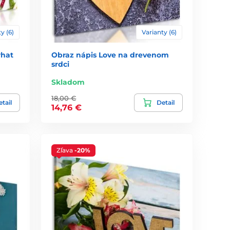
y (6)
Varianty (6)
what
Obraz nápis Love na drevenom
srdci
Skladom
18,00 €
tail
Detail
14,76 €
Zľava
-20%