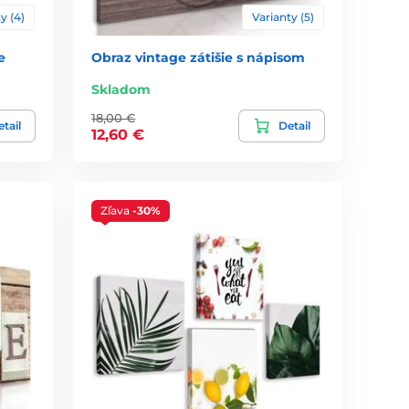
y (4)
Varianty (5)
e
Obraz vintage zátišie s nápisom
Skladom
18,00 €
tail
Detail
12,60 €
Zľava
-30%