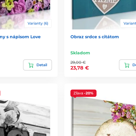
Varianty (6)
Variant
iny s nápisom Love
Obraz srdce s citátom
Skladom
29,00 €
Detail
De
23,78 €
Zľava
-20%