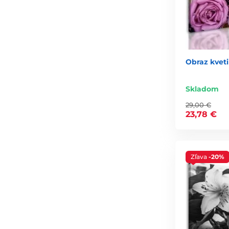
Obraz kvet
Skladom
29,00 €
23,78 €
Zľava
-20%