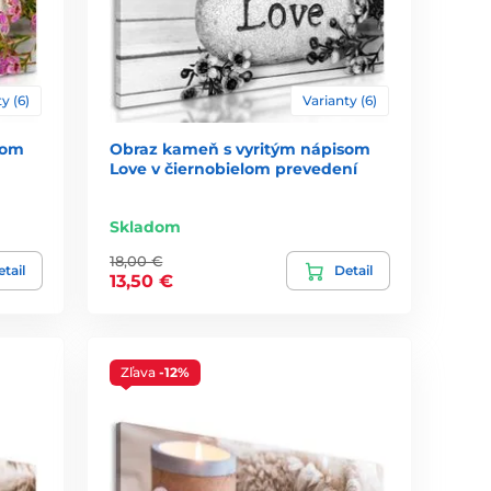
y (6)
Varianty (6)
som
Obraz kameň s vyritým nápisom
Love v čiernobielom prevedení
Skladom
18,00 €
tail
Detail
13,50 €
Zľava
-12%