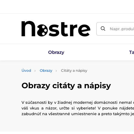
Napr. produk
Obrazy
T
Úvod
Obrazy
Citáty a nápisy
Obrazy citáty a nápisy
V súčasnosti by v žiadnej modernej domácnosti nemal c
váš vkus a názor, určte si vyberiete! V ponuke nájde
zabudnúť na všestranné umiestnenie a preto takýmto j