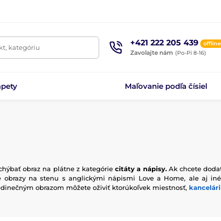
+421 222 205 439
offline
t, kategóriu
Zavolajte nám
(Po-Pi 8-16)
apety
Maľovanie podľa čísiel
hýbať obraz na plátne z kategórie
citáty a nápisy.
Ak chcete dodať
te obrazy na stenu s anglickými nápismi Love a Home, ale aj in
edinečným obrazom môžete oživiť ktorúkoľvek miestnosť,
kancelár