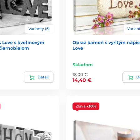
Varianty (6)
Variant
s Love s kvetinovým
Obraz kameň s vyritým nápi
čiernobielom
Love
Skladom
18,00 €
Detail
De
14,40 €
Zľava
-30%