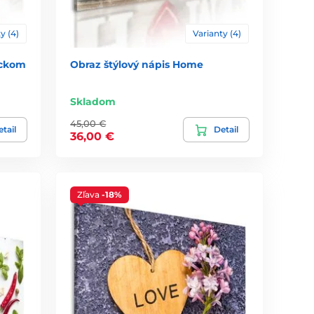
y (4)
Varianty (4)
ickom
Obraz štýlový nápis Home
Skladom
45,00 €
tail
Detail
36,00 €
Zľava
-18%