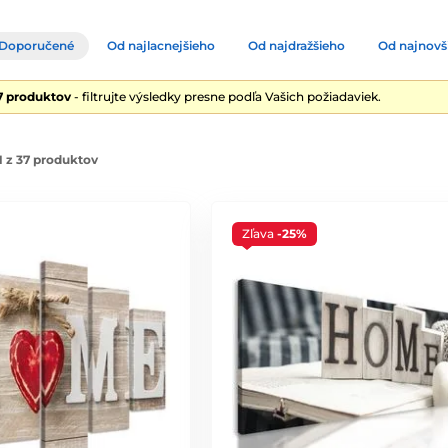
Doporučené
Od najlacnejšieho
Od najdražšieho
Od najnovš
7 produktov
- filtrujte výsledky presne podľa Vašich požiadaviek.
 z 37 produktov
Zľava
-25%