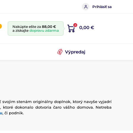
Prihlásiť sa
0
Nakúpte ešte za
88,00 €
0,00 €
a získajte
dopravu zdarma
Výpredaj
 svojim stenám originálny doplnok, ktorý navyše vyjadrí
é, ktoré dokonalo dotvoria čaro vášho domova. Netreba
iu
, či podnik.