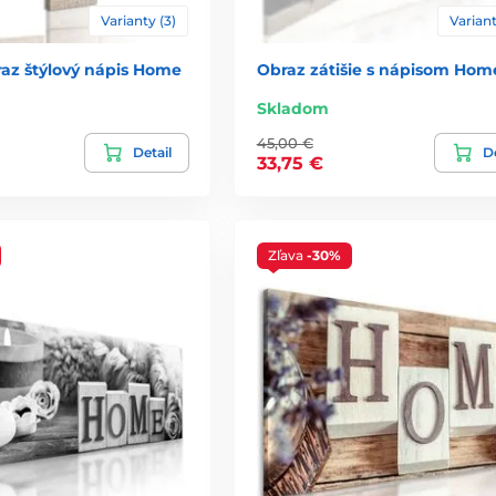
Varianty (3)
Variant
raz štýlový nápis Home
Obraz zátišie s nápisom Hom
Skladom
45,00 €
Detail
De
33,75 €
Zľava
-30%