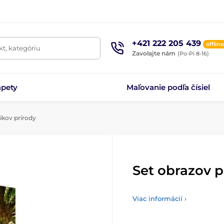
+421 222 205 439
offline
t, kategóriu
Zavolajte nám
(Po-Pi 8-16)
apety
Maľovanie podľa čísiel
íkov prírody
Set obrazov p
Viac informácií ›