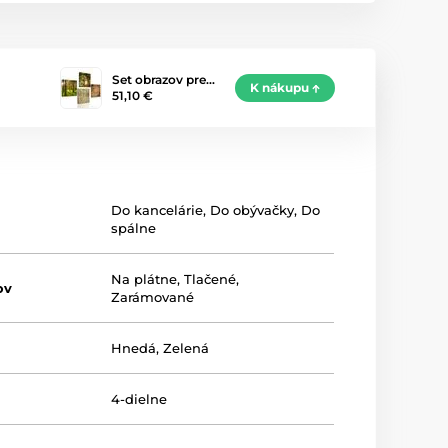
Set obrazov pre…
K nákupu
51,10 €
Do kancelárie
,
Do obývačky
,
Do
spálne
Na plátne
,
Tlačené
,
ov
Zarámované
Hnedá
,
Zelená
4-dielne