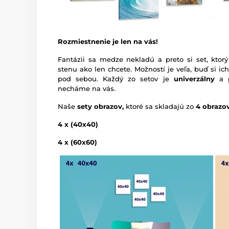
Rozmiestnenie je len na vás!
Fantázii sa medze nekladú a preto si set, ktorý
stenu ako len chcete. Možností je veľa, buď si ic
pod sebou. Každý zo setov je
univerzálny
a p
necháme na vás.
Naše
sety obrazov,
ktoré sa skladajú zo
4 obrazo
4 x (40x40)
4 x (60x60)