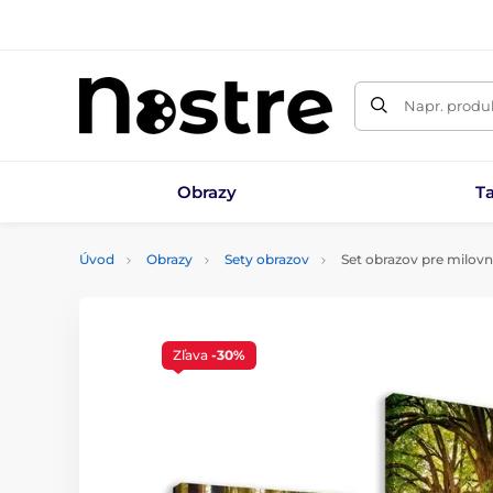
Napr. produk
Obrazy
T
Úvod
Obrazy
Sety obrazov
Set obrazov pre milovn
Zľava
-30%