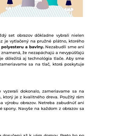
ždý set obrazov dôkladne vybrali nielen
raz je vytlačený na pružné plátno, ktorého
 polyesteru a bavlny.
Nezabudli sme ani
o znamená, že nezapáchajú a nevypúšťajú
e dôležitá aj technológia tlače. Aby sme
 zameriavame sa na tlač, ktorá poskytuje
e vyzerali dokonalo, zameriavame sa na
 ktorý je z kvalitného dreva. Použitý rám
na výrobu obrazov. Netreba zabudnúť ani
né spony. Navyše na každom z obrazov sa
ne doručený až k vám domov. Preto ho po