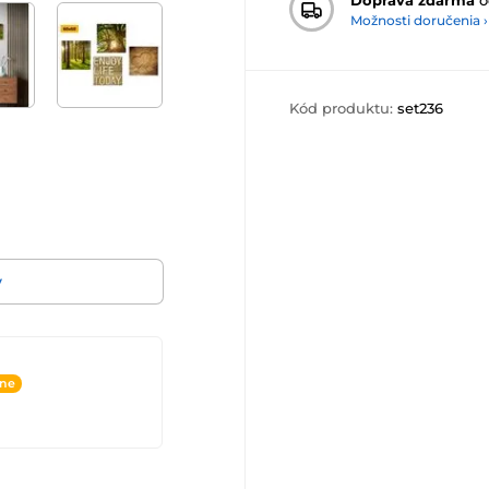
Možnosti doručenia ›
Kód produktu:
set236
v
ine