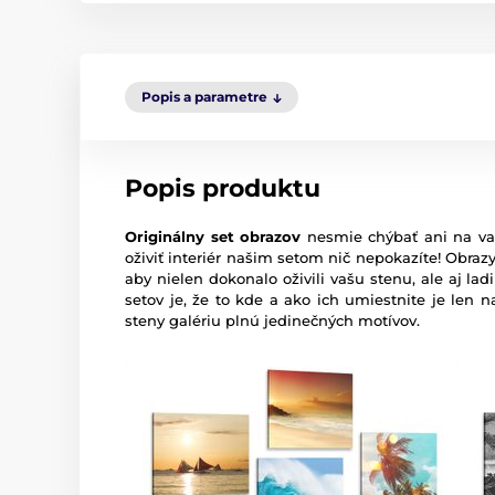
Popis a parametre
Popis produktu
Originálny set obrazov
nesmie chýbať ani na vaš
oživiť interiér našim setom nič nepokazíte! Obraz
aby nielen dokonalo oživili vašu stenu, ale aj la
setov je, že to kde a ako ich umiestnite je len na
steny galériu plnú jedinečných motívov.