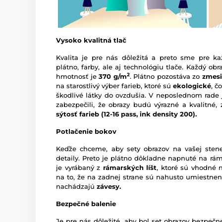
Vysoko kvalitná tlač
Kvalita je pre nás dôležitá a preto sme pre ka
plátno, farby, ale aj technológiu tlače. Každý ob
2
hmotnosť je
370 g/m
. Plátno pozostáva zo
zmesi
na starostlivý výber farieb, ktoré sú
ekologické
, č
škodlivé látky do ovzdušia. V neposlednom rade j
zabezpečili, že obrazy budú výrazné a kvalitné,
sýtosť farieb
(12-16 pass, ink density 200).
Potlačenie bokov
Keďže chceme, aby sety obrazov na vašej sten
detaily. Preto je plátno dôkladne napnuté na rám,
je vyrábaný z
rámarských líšt
, ktoré sú vhodné 
na to, že na zadnej strane sú nahusto umiestne
nachádzajú
závesy.
Bezpečné balenie
Je pre nás dôležité, aby bol set obrazov bezpeč