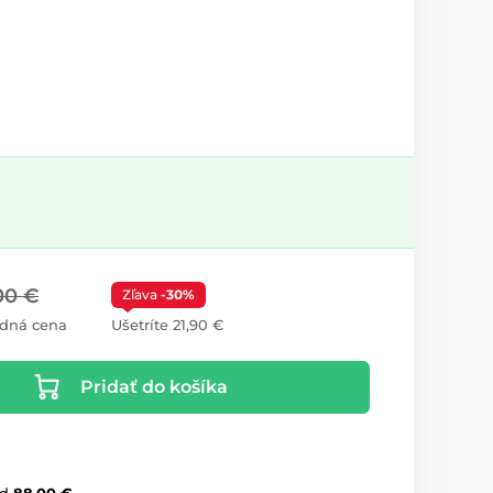
00 €
Zľava
-30%
dná cena
Ušetríte 21,90 €
Pridať do košíka
d
88,00 €