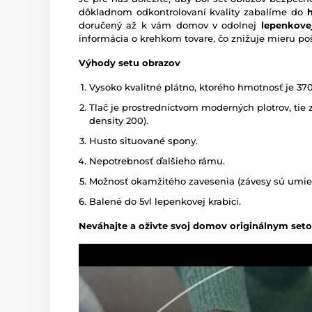
dôkladnom odkontrolovaní kvality zabalíme do
h
doručený až k vám domov v odolnej
lepenkovej
informácia o krehkom tovare, čo znižuje mieru po
Výhody setu obrazov
Vysoko kvalitné plátno, ktorého hmotnosť je 37
Tlač je prostredníctvom moderných plotrov, tie z
density 200).
Husto situované spony.
Nepotrebnosť ďalšieho rámu.
Možnosť okamžitého zavesenia (závesy sú umies
Balené do 5vl lepenkovej krabici.
Neváhajte a oživte svoj domov originálnym set