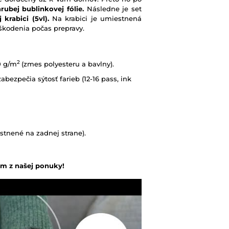
rubej bublinkovej fólie.
Následne je set
 krabici (5vl).
Na krabici je umiestnená
škodenia počas prepravy.
2
0 g/m
(zmes polyesteru a bavlny).
abezpečia sýtosť farieb (12-16 pass, ink
tnené na zadnej strane).
om z našej ponuky!