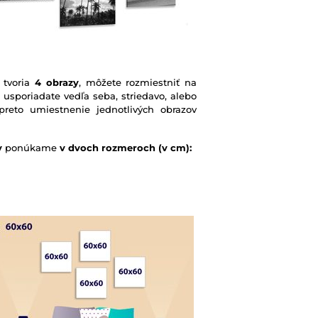
 tvoria
4 obrazy
, môžete rozmiestniť na
h usporiadate vedľa seba, striedavo, alebo
reto umiestnenie jednotlivých obrazov
v
ponúkame
v dvoch rozmeroch (v cm):