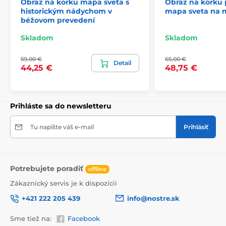
Obraz na korku mapa sveta s
Obraz na korku
historickým nádychom v
mapa sveta na 
béžovom prevedení
Skladom
Skladom
59,00 €
65,00 €
Detail
44,25 €
48,75 €
Prihláste sa do newsletteru
Tu napíšte váš e-mail
Prihlásiť
Pripínačky
Spolu s vybratým obrazom na korku dostanete aj
Potrebujete poradiť
offline
jedno balenie pripínačiek
, ktoré obsahuje
10 ks
. Výber
Zákaznický servis je k dispozícii
je len na vás a preto si z ponuky aktuálne dostupných
pripínačiek môžete vybrať. V prípade, že vám jedno
+421 222 205 439
info@nostre.sk
balenie bude málo alebo si budete chcieť pripínačky
nakombinovať, stále máte
možnosť doobjednania
.
Sme tiež na:
Facebook