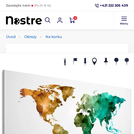
+421 222 205 439
Zavolajte nám
(Po-Pi 8-16)
0
Menu
Úvod
Obrazy
Na korku