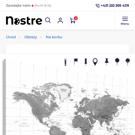
+421 222 205 439
Zavolajte nám
(Po-Pi 8-16)
0
Menu
Úvod
Obrazy
Na korku