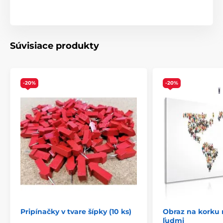
fotkám z navštívených miest.
Priloženie svojich poznámok.
Využitie netradičného doplnku na prehlbovanie
Súvisiace produkty
geografických poznatkov.
-20%
-20%
Pripínačky v tvare šípky (10 ks)
Obraz na korku
ľudmi