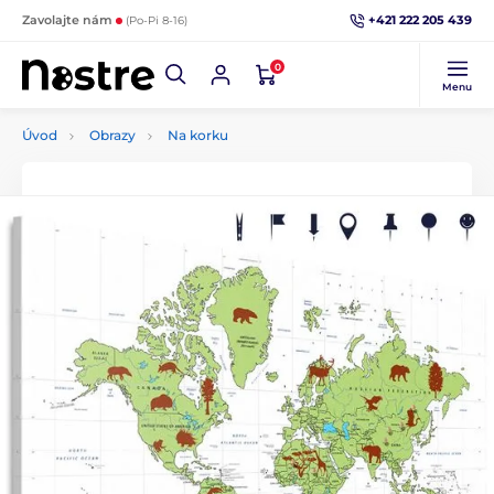
+421 222 205 439
Zavolajte nám
(Po-Pi 8-16)
0
Menu
Úvod
Obrazy
Na korku