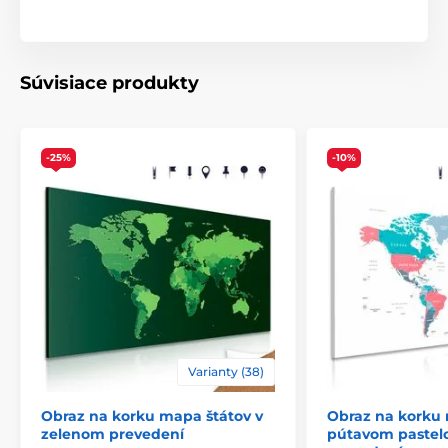
fotkám z navštívených miest.
Priloženie svojich poznámok.
Využitie netradičného doplnku na prehlbovanie
Súvisiace produkty
geografických poznatkov.
-25%
-10%
Varianty (38)
Obraz na korku mapa štátov v
Obraz na korku
zelenom prevedení
pútavom paste