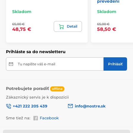
prevedení
Skladom
Skladom
65,00 €
65,00 €
Detail
48,75 €
58,50 €
Prihláste sa do newsletteru
Tu napíšte váš e-mail
Prihlásiť
Pripínačky
Potrebujete poradiť
offline
Zákaznický servis je k dispozícii
Spolu s vybratým obrazom na korku dostanete aj
jedno balenie pripínačiek
, ktoré obsahuje
10 ks
. Výber
+421 222 205 439
info@nostre.sk
je len na vás a preto si z ponuky aktuálne dostupných
pripínačiek môžete vybrať. V prípade, že vám jedno
Sme tiež na:
Facebook
balenie bude málo alebo si budete chcieť pripínačky
nakombinovať, stále máte
možnosť doobjednania
.