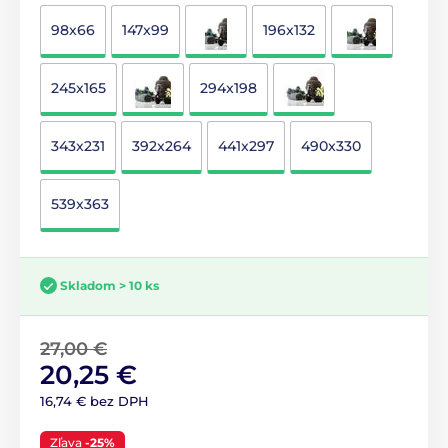
98x66
147x99
196x132
245x165
294x198
343x231
392x264
441x297
490x330
539x363
Skladom > 10 ks
27,00 €
20,25 €
16,74 € bez DPH
Zľava
-25%