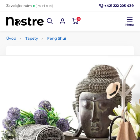
+421 222 205 439
Zavolajte nám
(Po-Pi 8-16)
0
Menu
Úvod
Tapety
Feng Shui