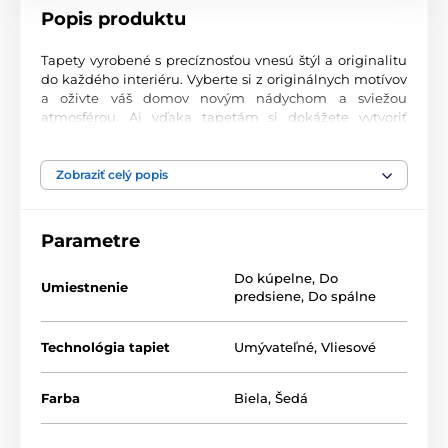
Popis produktu
Tapety vyrobené s precíznosťou vnesú štýl a originalitu
do každého interiéru. Vyberte si z originálnych motívov
a oživte váš domov novým nádychom a sviežou
atmosférou. Aj vďaka tapetám si dokážete vytvoriť
príjemný priestor, kam sa budete radi vracať.
Najvyššia kvalita tlače
Zobraziť celý popis
Naše fototapety ponúkajú rozmanité vzory, kombinácie
farieb a tvarov, ktoré vytvárajú výrazný dizajnový prvok
Parametre
miestnosti. Tlačia sa na kvalitný vlies s jemným
2
povrchom a gramážou až 170 g/m
. Vďaka UV-led
Do kúpelne
,
Do
technológii sa vyznačujú výbornou odolnosťou a
Umiestnenie
predsiene
,
Do spálne
farebnou stálosťou.
Technológia tapiet
Umývateľné
,
Vliesové
Dostupné rozmery a typy tapiet (v cm – šírka x
výška)
Farba
Biela
,
Šedá
Tapety sú vyrábané v rôznych veľkostiach, pričom každá
z nich pozostáva z pásov širokých 49 cm.