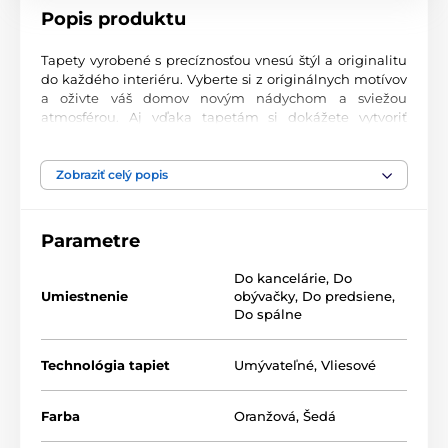
Popis produktu
Tapety vyrobené s precíznosťou vnesú štýl a originalitu
do každého interiéru. Vyberte si z originálnych motívov
a oživte váš domov novým nádychom a sviežou
atmosférou. Aj vďaka tapetám si dokážete vytvoriť
príjemný priestor, kam sa budete radi vracať.
Najvyššia kvalita tlače
Zobraziť celý popis
Naše fototapety ponúkajú rozmanité vzory, kombinácie
farieb a tvarov, ktoré vytvárajú výrazný dizajnový prvok
Parametre
miestnosti. Tlačia sa na kvalitný vlies s jemným
2
povrchom a gramážou až 170 g/m
. Vďaka UV-led
Do kancelárie
,
Do
technológii sa vyznačujú výbornou odolnosťou a
Umiestnenie
obývačky
,
Do predsiene
,
farebnou stálosťou.
Do spálne
Technológia tapiet
Umývateľné
,
Vliesové
Dostupné rozmery a typy tapiet (v cm – šírka x
výška)
Farba
Oranžová
,
Šedá
Tapety sú vyrábané v rôznych veľkostiach, pričom každá
z nich pozostáva z pásov širokých 49 cm.