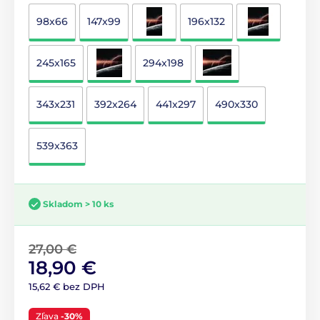
98x66
147x99
196x132
245x165
294x198
343x231
392x264
441x297
490x330
539x363
Skladom > 10 ks
27,00 €
18,90 €
15,62 € bez DPH
Zľava
-30%