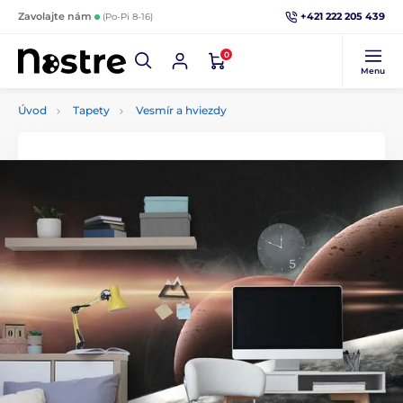
+421 222 205 439
Zavolajte nám
(Po-Pi 8-16)
0
Menu
Úvod
Tapety
Vesmír a hviezdy