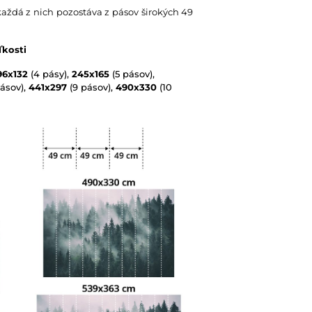
každá z nich pozostáva z pásov širokých 49
ľkosti
96x132
(4 pásy),
245x165
(5 pásov),
ásov),
441x297
(9 pásov),
490x330
(10