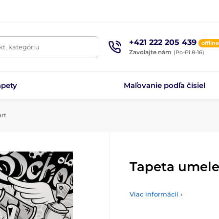
+421 222 205 439
offline
t, kategóriu
Zavolajte nám
(Po-Pi 8-16)
apety
Maľovanie podľa čísiel
art
Tapeta umelec
Viac informácií ›