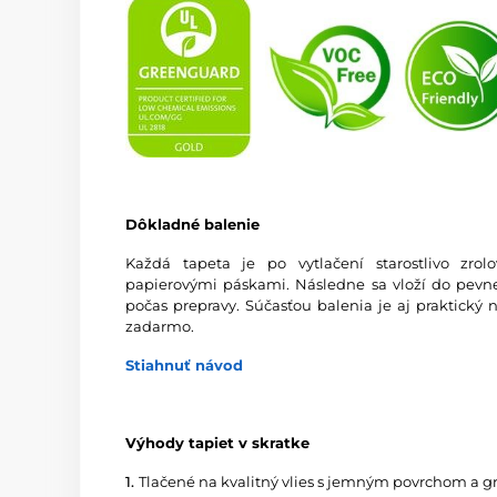
Dôkladné balenie
Každá tapeta je po vytlačení starostlivo zro
papierovými páskami. Následne sa vloží do pevnej
počas prepravy. Súčasťou balenia je aj praktický 
zadarmo.
Stiahnuť návod
Výhody tapiet v skratke
1.
Tlačené na kvalitný vlies s jemným povrchom a 