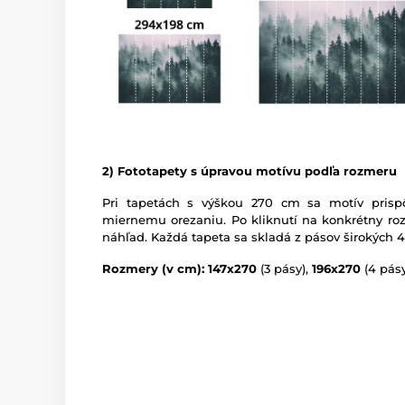
2) Fototapety s úpravou motívu podľa rozmeru
Pri tapetách s výškou 270 cm sa motív prispô
miernemu orezaniu. Po kliknutí na konkrétny roz
náhľad. Každá tapeta sa skladá z pásov širokých 
Rozmery (v cm): 147x270
(3 pásy),
196x270
(4 pásy