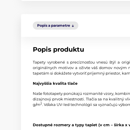
Popis a parametre
Popis produktu
Tapety vyrobené s precíznosťou vnesú štýl a origi
originálnych motívov a oživte váš domov novým 
tapetám si dokážete vytvoriť príjemný priestor, kam
Najvyššia kvalita tlače
Naše fototapety ponúkajú rozmanité vzory, kombinác
dizajnový prvok miestnosti. Tlačia sa na kvalitný
2
g/m
. Vďaka UV-led technológii sa vyznačujú výbor
Dostupné rozmery a typy tapiet (v cm – šírka x 