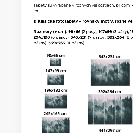
Tapety sú vyrábané v rôznych veľkostiach, pričom 
cm.
1) Klasické fototapety – rovnaký motív, rôzne ve
Rozmery (v cm): 98x66
(2 pásy),
147x99
(3 pásy),
1
294x198
(6 pásov),
343x231
(7 pásov),
392x264
(8 p
pásov),
539x363
(11 pásov)