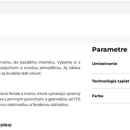
Parametre
nalitu do každého interiéru. Vyberte si z
Umiestnenie
nádychom a sviežou atmosférou. Aj vďaka
 sa budete radi vracať.
Technológia tapiet
ie farieb a tvarov, ktoré vytvárajú výrazný
Farba
 vlies s jemným povrchom a gramážou až 170
nou odolnosťou a farebnou stálosťou.
výška)