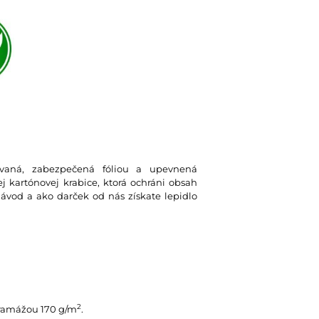
lovaná, zabezpečená fóliou a upevnená
 kartónovej krabice, ktorá ochráni obsah
návod a ako darček od nás získate lepidlo
2
gramážou 170 g/m
.