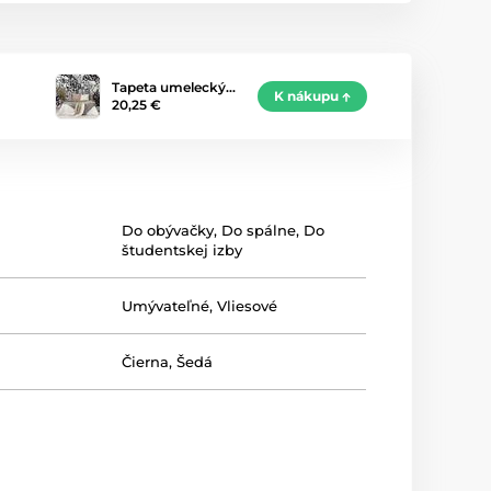
Tapeta umelecký…
K nákupu
20,25 €
Do obývačky
,
Do spálne
,
Do
študentskej izby
Umývateľné
,
Vliesové
Čierna
,
Šedá