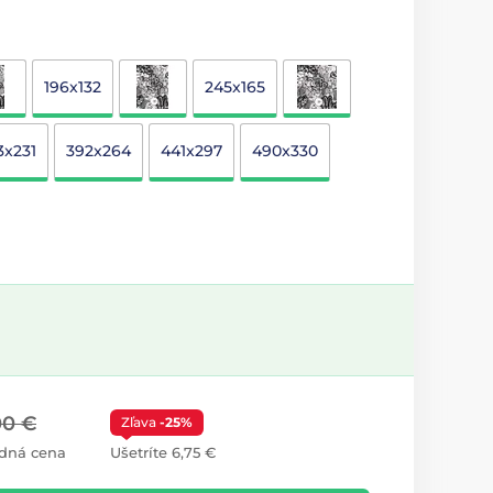
196x132
245x165
3x231
392x264
441x297
490x330
00 €
Zľava
-25%
dná cena
Ušetríte 6,75 €