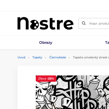
Napr. produk
Obrazy
T
Úvod
Tapety
Čiernobiele
Tapeta umelecký street 
Zľava
-25%