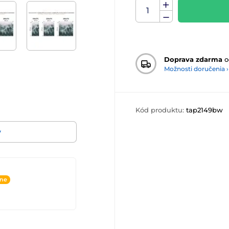
Doprava zdarma
o
Možnosti doručenia ›
Kód produktu:
tap2149bw
v
ine