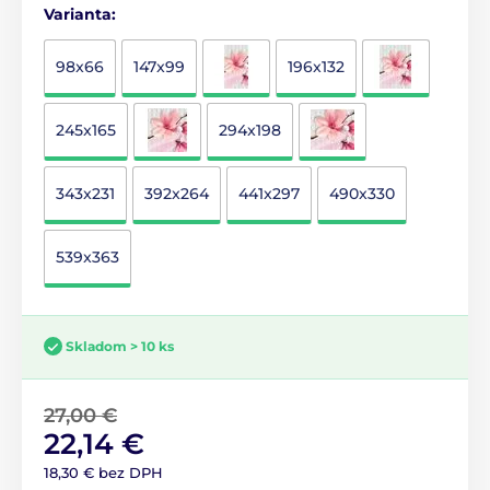
Varianta:
98x66
147x99
196x132
245x165
294x198
343x231
392x264
441x297
490x330
539x363
Skladom > 10 ks
27,00 €
22,14 €
18,30 € bez DPH