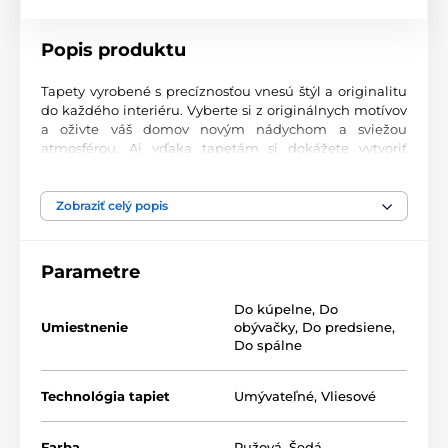
Popis produktu
Tapety vyrobené s precíznosťou vnesú štýl a originalitu
do každého interiéru. Vyberte si z originálnych motívov
a oživte váš domov novým nádychom a sviežou
atmosférou. Aj vďaka tapetám si dokážete vytvoriť
príjemný priestor, kam sa budete radi vracať.
Najvyššia kvalita tlače
Zobraziť celý popis
Naše fototapety ponúkajú rozmanité vzory, kombinácie
farieb a tvarov, ktoré vytvárajú výrazný dizajnový prvok
Parametre
miestnosti. Tlačia sa na kvalitný vlies s jemným
2
povrchom a gramážou až 170 g/m
. Vďaka UV-led
Do kúpelne
,
Do
technológii sa vyznačujú výbornou odolnosťou a
Umiestnenie
obývačky
,
Do predsiene
,
farebnou stálosťou.
Do spálne
Technológia tapiet
Umývateľné
,
Vliesové
Dostupné rozmery a typy tapiet (v cm – šírka x
výška)
Farba
Ružová
,
Šedá