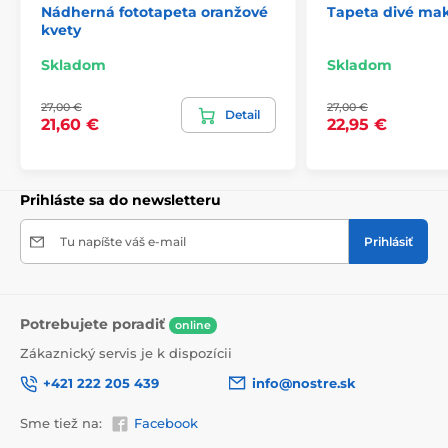
Nádherná fototapeta oranžové
Tapeta divé mak
kvety
2) Fototapety s úpravou motívu podľa rozmeru
Skladom
Skladom
Pri tapetách s výškou 270 cm sa motív prispôsobuje
27,00 €
27,00 €
veľkosti, čo môže viesť k jeho miernemu orezaniu. Po
Detail
21,60 €
22,95 €
kliknutí na konkrétny rozmer na stránke si môžete
pozrieť presný náhľad. Každá tapeta sa skladá z pásov
širokých 49 cm.
Prihláste sa do newsletteru
Rozmery (v cm): 147x270
(3 pásy),
196x270
(4 pásy),
245x270
(5 pásov)
, 294x270
(6 pásov)
Tu napíšte váš e-mail
Prihlásiť
Potrebujete poradiť
online
Zákaznický servis je k dispozícii
+421 222 205 439
info@nostre.sk
Sme tiež na:
Facebook