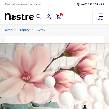
+421 222 205 439
Zavolajte nám
(Po-Pi 8-16)
0
Menu
Úvod
Tapety
Kvety