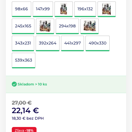
98x66
147x99
196x132
245x165
294x198
343x231
392x264
441x297
490x330
539x363
Skladom > 10 ks
27,00 €
22,14 €
18,30 € bez DPH
Zľava
-18%