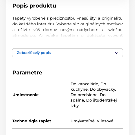
Popis produktu
Tapety vyrobené s precíznosťou vnesú štýl a originalitu
do každého interiéru. Vyberte si z originálnych motívov
a oživte váš domov novým nádychom a sviežou
atmosférou. Aj vďaka tapetám si dokážete vytvoriť
príjemný priestor, kam sa budete radi vracať.
Najvyššia kvalita tlače
Zobraziť celý popis
Naše fototapety ponúkajú rozmanité vzory, kombinácie
farieb a tvarov, ktoré vytvárajú výrazný dizajnový prvok
Parametre
miestnosti. Tlačia sa na kvalitný vlies s jemným
2
povrchom a gramážou až 170 g/m
. Vďaka UV-led
Do kancelárie
,
Do
technológii sa vyznačujú výbornou odolnosťou a
kuchyne
,
Do obývačky
,
farebnou stálosťou.
Umiestnenie
Do predsiene
,
Do
spálne
,
Do študentskej
izby
Dostupné rozmery a typy tapiet (v cm – šírka x
výška)
Technológia tapiet
Umývateľné
,
Vliesové
Tapety sú vyrábané v rôznych veľkostiach, pričom každá
z nich pozostáva z pásov širokých 49 cm.