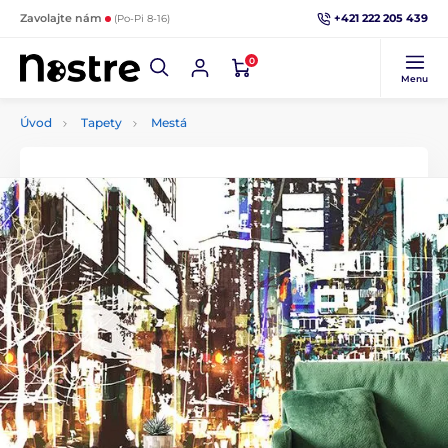
+421 222 205 439
Zavolajte nám
(Po-Pi 8-16)
0
Menu
Úvod
Tapety
Mestá