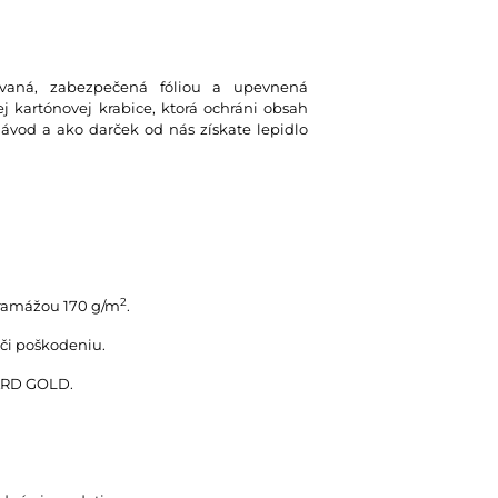
lovaná, zabezpečená fóliou a upevnená
 kartónovej krabice, ktorá ochráni obsah
návod a ako darček od nás získate lepidlo
2
gramážou 170 g/m
.
oči poškodeniu.
UARD GOLD.