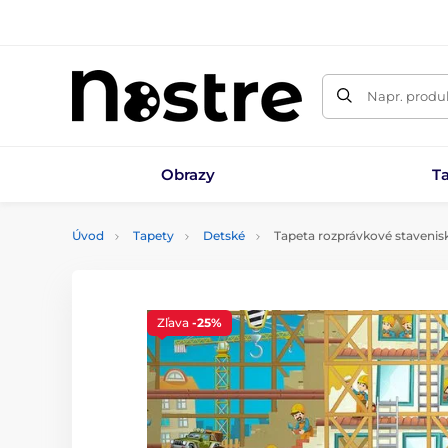
Napr. produk
Obrazy
T
Úvod
Tapety
Detské
Tapeta rozprávkové stavenis
Zľava
-25%