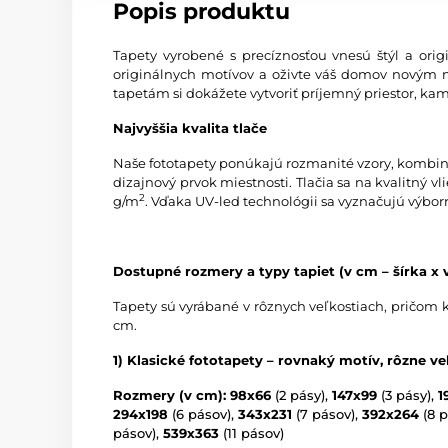
Popis produktu
Tapety vyrobené s precíznosťou vnesú štýl a origi
originálnych motívov a oživte váš domov novým 
tapetám si dokážete vytvoriť príjemný priestor, kam
Najvyššia kvalita tlače
Naše fototapety ponúkajú rozmanité vzory, kombinác
dizajnový prvok miestnosti. Tlačia sa na kvalitný
2
g/m
. Vďaka UV-led technológii sa vyznačujú výbor
Dostupné rozmery a typy tapiet (v cm – šírka x 
Tapety sú vyrábané v rôznych veľkostiach, pričom 
cm.
1) Klasické fototapety – rovnaký motív, rôzne ve
Rozmery (v cm): 98x66
(2 pásy),
147x99
(3 pásy),
1
294x198
(6 pásov),
343x231
(7 pásov),
392x264
(8 p
pásov),
539x363
(11 pásov)