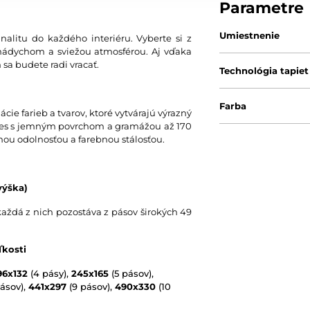
Parametre
Umiestnenie
nalitu do každého interiéru. Vyberte si z
nádychom a sviežou atmosférou. Aj vďaka
 sa budete radi vracať.
Technológia tapiet
Farba
ie farieb a tvarov, ktoré vytvárajú výrazný
 vlies s jemným povrchom a gramážou až 170
nou odolnosťou a farebnou stálosťou.
výška)
každá z nich pozostáva z pásov širokých 49
ľkosti
96x132
(4 pásy),
245x165
(5 pásov),
ásov),
441x297
(9 pásov),
490x330
(10