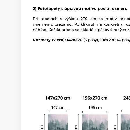
2) Fototapety s úpravou motívu podľa rozmeru
Pri tapetách s výškou 270 cm sa motív prispô
miernemu orezaniu. Po kliknutí na konkrétny roz
náhľad. Každá tapeta sa skladá z pásov širokých 
Rozmery (v cm): 147x270
(3 pásy),
196x270
(4 pásy