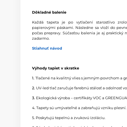
Dôkladné balenie
Každá tapeta je po vytlačení starostlivo zro
papierovými páskami. Následne sa vloží do pevnej
počas prepravy. Súčasťou balenia je aj praktický 
zadarmo.
Stiahnuť návod
Výhody tapiet v skratke
1.
Tlačené na kvalitný vlies s jemným povrchom a 
2.
UV-led tlač zaručuje farebnú stálosť a odolnosť v
3.
Ekologická výroba – certifikáty VOC a GREENG
4. Tapety sú umývateľné a zabraňujú vzniku plesní.
5. Poskytujú tepelnú a zvukovú izoláciu.