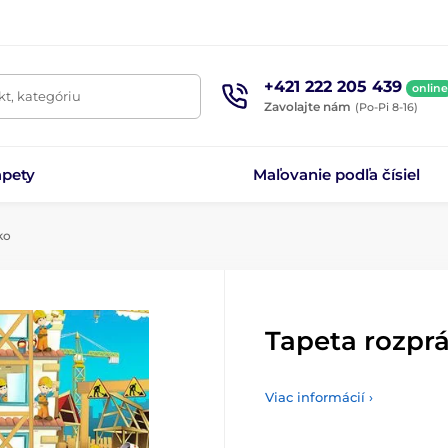
+421 222 205 439
online
t, kategóriu
Zavolajte nám
(Po-Pi 8-16)
apety
Maľovanie podľa čísiel
ko
Tapeta rozpr
Viac informácií ›