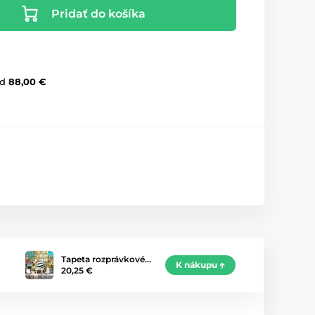
Pridať do košíka
d
88,00 €
Tapeta rozprávkové…
K nákupu
20,25 €