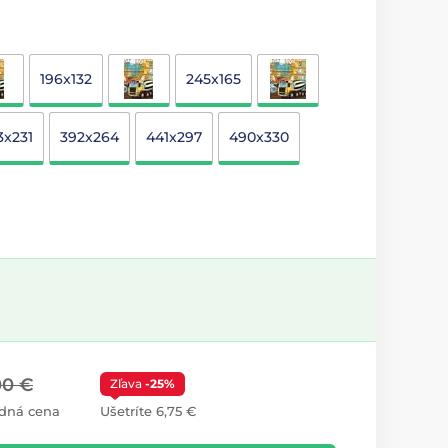
196x132
245x165
3x231
392x264
441x297
490x330
00 €
Zľava
-25%
dná cena
Ušetríte 6,75 €