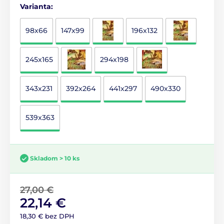
Varianta:
98x66
147x99
196x132
245x165
294x198
343x231
392x264
441x297
490x330
539x363
Skladom > 10 ks
27,00 €
22,14 €
18,30 € bez DPH