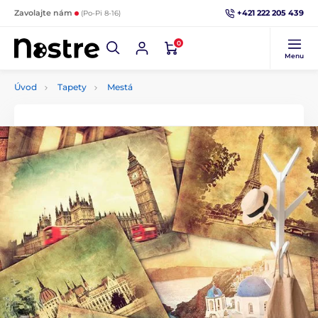
+421 222 205 439
Zavolajte nám
(Po-Pi 8-16)
0
Menu
Úvod
Tapety
Mestá