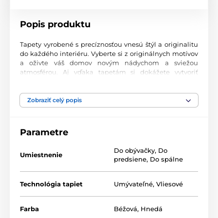
Popis produktu
Tapety vyrobené s precíznosťou vnesú štýl a originalitu
do každého interiéru. Vyberte si z originálnych motívov
a oživte váš domov novým nádychom a sviežou
atmosférou. Aj vďaka tapetám si dokážete vytvoriť
príjemný priestor, kam sa budete radi vracať.
Najvyššia kvalita tlače
Zobraziť celý popis
Naše fototapety ponúkajú rozmanité vzory, kombinácie
farieb a tvarov, ktoré vytvárajú výrazný dizajnový prvok
Parametre
miestnosti. Tlačia sa na kvalitný vlies s jemným
2
povrchom a gramážou až 170 g/m
. Vďaka UV-led
Do obývačky
,
Do
technológii sa vyznačujú výbornou odolnosťou a
Umiestnenie
predsiene
,
Do spálne
farebnou stálosťou.
Technológia tapiet
Umývateľné
,
Vliesové
Dostupné rozmery a typy tapiet (v cm – šírka x
výška)
Farba
Béžová
,
Hnedá