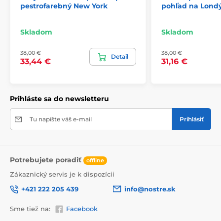
pestrofarebný New York
pohľad na Lond
2) Fototapety s úpravou motívu podľa rozmeru
Skladom
Skladom
Pri tapetách s výškou 270 cm sa motív prispôsobuje
38,00 €
38,00 €
veľkosti, čo môže viesť k jeho miernemu orezaniu. Po
Detail
33,44 €
31,16 €
kliknutí na konkrétny rozmer na stránke si môžete
pozrieť presný náhľad. Každá tapeta sa skladá z pásov
širokých 49 cm.
Prihláste sa do newsletteru
Rozmery (v cm): 147x270
(3 pásy),
196x270
(4 pásy),
245x270
(5 pásov)
, 294x270
(6 pásov)
Tu napíšte váš e-mail
Prihlásiť
Potrebujete poradiť
offline
Zákaznický servis je k dispozícii
+421 222 205 439
info@nostre.sk
Sme tiež na:
Facebook