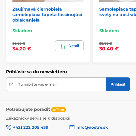
Zaujímavá čiernobiela
Samolepiaca tap
samolepiaca tapeta fascinujúci
kvety na abstra
2) Fototapety s úpravou motívu podľa rozmeru
oblak anjela
Pri tapetách s výškou 270 cm sa motív prispôsobuje
Skladom
Skladom
veľkosti, čo môže viesť k jeho miernemu orezaniu. Po
kliknutí na konkrétny rozmer na stránke si môžete
38,00 €
38,00 €
pozrieť presný náhľad. Každá tapeta sa skladá z pásov
Detail
34,20 €
30,40 €
širokých 49 cm.
Rozmery (v cm): 147x270
(3 pásy),
196x270
(4 pásy),
245x270
(5 pásov)
, 294x270
(6 pásov)
Prihláste sa do newsletteru
Tu napíšte váš e-mail
Prihlásiť
Potrebujete poradiť
offline
Zákaznický servis je k dispozícii
+421 222 205 439
info@nostre.sk