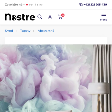
+421 222 205 439
Zavolajte nám
(Po-Pi 8-16)
0
Menu
Úvod
Tapety
Abstraktné