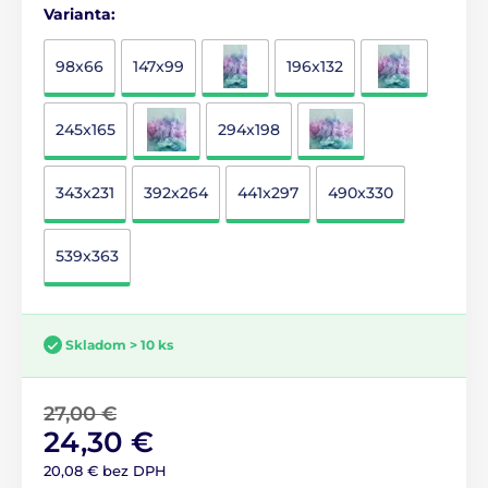
Varianta:
98x66
147x99
196x132
245x165
294x198
343x231
392x264
441x297
490x330
539x363
Skladom > 10 ks
27,00 €
24,30 €
20,08 € bez DPH