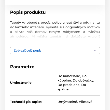
Popis produktu
Tapety vyrobené s precíznosťou vnesú štýl a originalitu
do každého interiéru. Vyberte si z originálnych motívov
a oživte váš domov novým nádychom a sviežou
atmosférou. Aj vďaka tapetám si dokážete vytvoriť
príjemný priestor, kam sa budete radi vracať.
Najvyššia kvalita tlače
Zobraziť celý popis
Naše fototapety ponúkajú rozmanité vzory, kombinácie
farieb a tvarov, ktoré vytvárajú výrazný dizajnový prvok
Parametre
miestnosti. Tlačia sa na kvalitný vlies s jemným
2
povrchom a gramážou až 170 g/m
. Vďaka UV-led
Do kancelárie
,
Do
technológii sa vyznačujú výbornou odolnosťou a
kúpelne
,
Do obývačky
,
farebnou stálosťou.
Umiestnenie
Do predsiene
,
Do
spálne
Dostupné rozmery a typy tapiet (v cm – šírka x
Technológia tapiet
Umývateľné
,
Vliesové
výška)