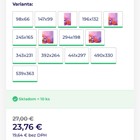
Varianta:
98x66
147x99
196x132
245x165
294x198
343x231
392x264
441x297
490x330
539x363
Skladom > 10 ks
27,00 €
23,76 €
19,64 € bez DPH