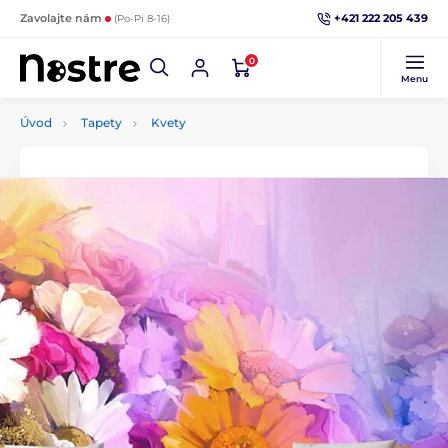
+421 222 205 439
Zavolajte nám
(Po-Pi 8-16)
0
Menu
Úvod
Tapety
Kvety