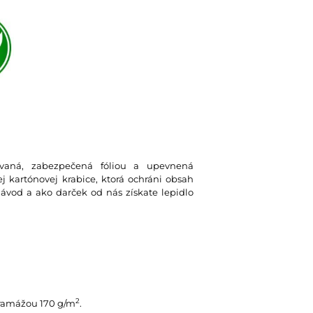
lovaná, zabezpečená fóliou a upevnená
 kartónovej krabice, ktorá ochráni obsah
návod a ako darček od nás získate lepidlo
2
gramážou 170 g/m
.