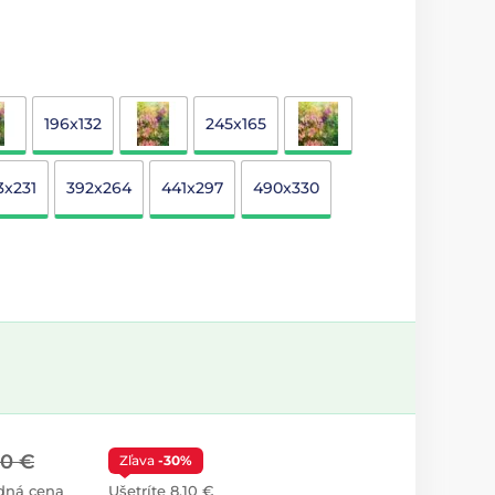
196x132
245x165
3x231
392x264
441x297
490x330
00 €
Zľava
-30%
dná cena
Ušetríte 8,10 €