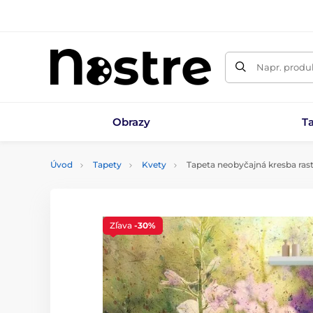
Napr. produk
Obrazy
T
Úvod
Tapety
Kvety
Tapeta neobyčajná kresba rastl
Zľava
-30%