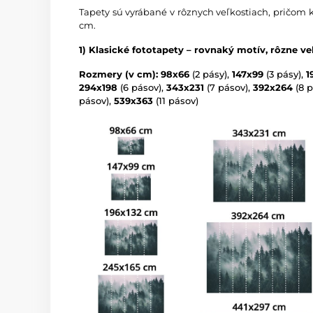
Tapety sú vyrábané v rôznych veľkostiach, pričom 
cm.
1) Klasické fototapety – rovnaký motív, rôzne ve
Rozmery (v cm): 98x66
(2 pásy),
147x99
(3 pásy),
1
294x198
(6 pásov),
343x231
(7 pásov),
392x264
(8 p
pásov),
539x363
(11 pásov)