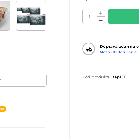
Doprava zdarma
o
Možnosti doručenia ›
Kód produktu:
tap1511
v
ine