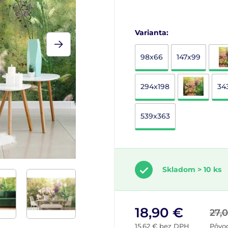
Varianta:
98x66
147x99
294x198
34
539x363
Skladom > 10 ks
18,90 €
27,
15,62 € bez DPH
Pôvo