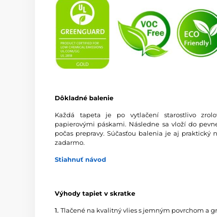
Dôkladné balenie
Každá tapeta je po vytlačení starostlivo zro
papierovými páskami. Následne sa vloží do pevnej
počas prepravy. Súčasťou balenia je aj praktický 
zadarmo.
Stiahnuť návod
Výhody tapiet v skratke
1.
Tlačené na kvalitný vlies s jemným povrchom a 