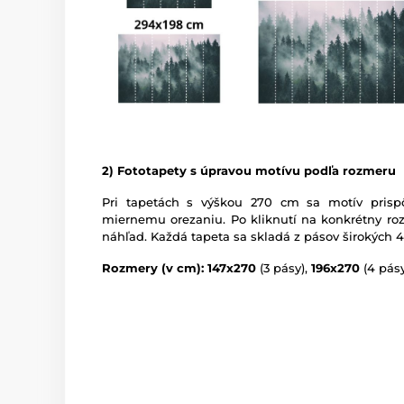
2) Fototapety s úpravou motívu podľa rozmeru
Pri tapetách s výškou 270 cm sa motív prispô
miernemu orezaniu. Po kliknutí na konkrétny roz
náhľad. Každá tapeta sa skladá z pásov širokých 
Rozmery (v cm): 147x270
(3 pásy),
196x270
(4 pásy