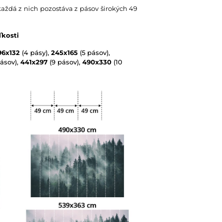
každá z nich pozostáva z pásov širokých 49
ľkosti
96x132
(4 pásy),
245x165
(5 pásov),
ásov),
441x297
(9 pásov),
490x330
(10