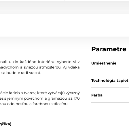
Parametre
nalitu do každého interiéru. Vyberte si z
Umiestnenie
nádychom a sviežou atmosférou. Aj vďaka
 sa budete radi vracať.
Technológia tapiet
ie farieb a tvarov, ktoré vytvárajú výrazný
Farba
 vlies s jemným povrchom a gramážou až 170
nou odolnosťou a farebnou stálosťou.
výška)