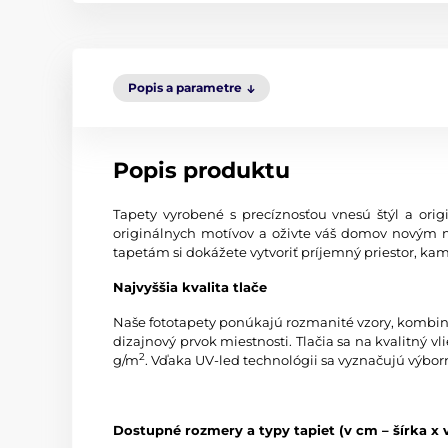
Popis a parametre
Popis produktu
Tapety vyrobené s precíznosťou vnesú štýl a origi
originálnych motívov a oživte váš domov novým 
tapetám si dokážete vytvoriť príjemný priestor, kam
Najvyššia kvalita tlače
Naše fototapety ponúkajú rozmanité vzory, kombinác
dizajnový prvok miestnosti. Tlačia sa na kvalitný
2
g/m
. Vďaka UV-led technológii sa vyznačujú výbor
Dostupné rozmery a typy tapiet (v cm – šírka x 