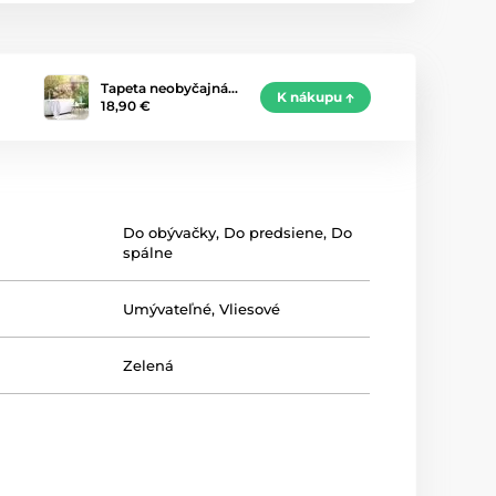
Tapeta neobyčajná…
K nákupu
18,90 €
Do obývačky
,
Do predsiene
,
Do
spálne
Umývateľné
,
Vliesové
Zelená