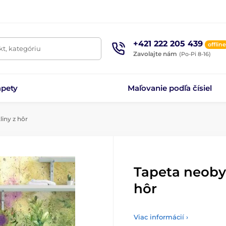
+421 222 205 439
offline
t, kategóriu
Zavolajte nám
(Po-Pi 8-16)
apety
Maľovanie podľa čísiel
iny z hôr
Tapeta neobyč
hôr
Viac informácií ›