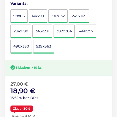
Varianta:
98x66
147x99
196x132
245x165
294x198
343x231
392x264
441x297
490x330
539x363
Skladom > 10 ks
27,00 €
18,90 €
15,62 € bez DPH
Zľava
-30%
Ušetríte 8,10 €