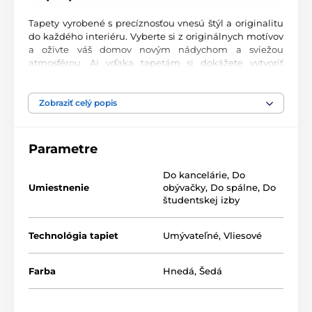
Tapety vyrobené s precíznosťou vnesú štýl a originalitu
do každého interiéru. Vyberte si z originálnych motívov
a oživte váš domov novým nádychom a sviežou
atmosférou. Aj vďaka tapetám si dokážete vytvoriť
príjemný priestor, kam sa budete radi vracať.
Najvyššia kvalita tlače
Zobraziť celý popis
Naše fototapety ponúkajú rozmanité vzory, kombinácie
farieb a tvarov, ktoré vytvárajú výrazný dizajnový prvok
Parametre
miestnosti. Tlačia sa na kvalitný vlies s jemným
2
povrchom a gramážou až 170 g/m
. Vďaka UV-led
Do kancelárie
,
Do
technológii sa vyznačujú výbornou odolnosťou a
Umiestnenie
obývačky
,
Do spálne
,
Do
farebnou stálosťou.
študentskej izby
Technológia tapiet
Umývateľné
,
Vliesové
Dostupné rozmery a typy tapiet (v cm – šírka x
výška)
Farba
Hnedá
,
Šedá
Tapety sú vyrábané v rôznych veľkostiach, pričom každá
z nich pozostáva z pásov širokých 49 cm.