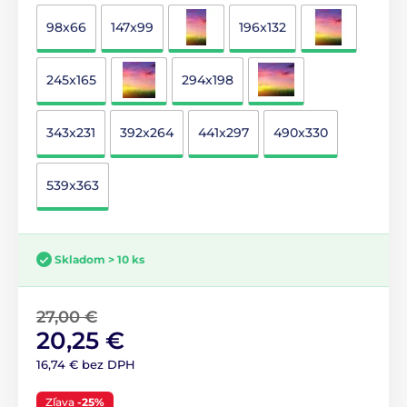
98x66
147x99
196x132
245x165
294x198
343x231
392x264
441x297
490x330
539x363
Skladom > 10 ks
27,00 €
20,25 €
16,74 € bez DPH
Zľava
-25%