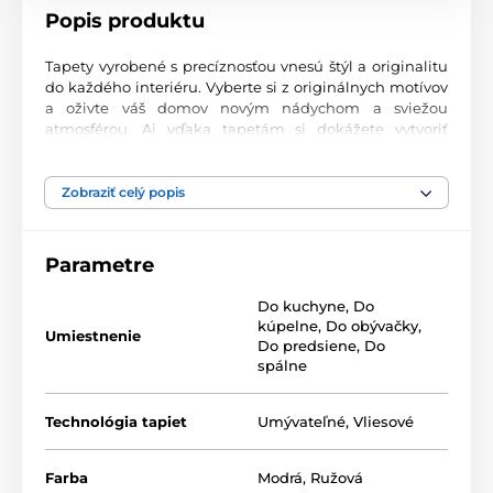
Popis produktu
Tapety vyrobené s precíznosťou vnesú štýl a originalitu
do každého interiéru. Vyberte si z originálnych motívov
a oživte váš domov novým nádychom a sviežou
atmosférou. Aj vďaka tapetám si dokážete vytvoriť
príjemný priestor, kam sa budete radi vracať.
Najvyššia kvalita tlače
Zobraziť celý popis
Naše fototapety ponúkajú rozmanité vzory, kombinácie
farieb a tvarov, ktoré vytvárajú výrazný dizajnový prvok
Parametre
miestnosti. Tlačia sa na kvalitný vlies s jemným
2
povrchom a gramážou až 170 g/m
. Vďaka UV-led
Do kuchyne
,
Do
technológii sa vyznačujú výbornou odolnosťou a
kúpelne
,
Do obývačky
,
farebnou stálosťou.
Umiestnenie
Do predsiene
,
Do
spálne
Dostupné rozmery a typy tapiet (v cm – šírka x
Technológia tapiet
Umývateľné
,
Vliesové
výška)
Tapety sú vyrábané v rôznych veľkostiach, pričom každá
Farba
Modrá
,
Ružová
z nich pozostáva z pásov širokých 49 cm.