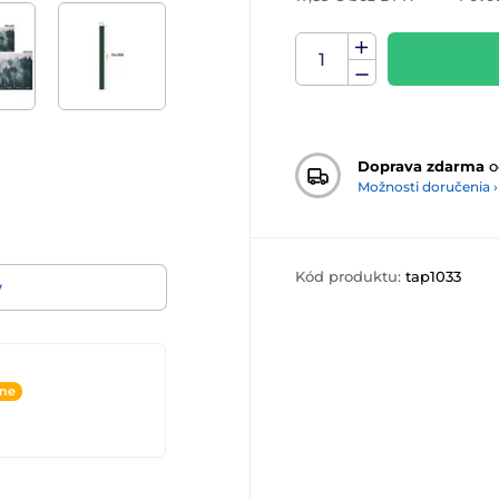
Doprava zdarma
o
Možnosti doručenia ›
Kód produktu:
tap1033
v
ine