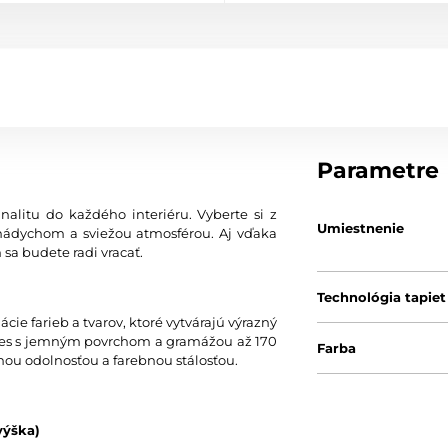
Parametre
nalitu do každého interiéru. Vyberte si z
Umiestnenie
nádychom a sviežou atmosférou. Aj vďaka
 sa budete radi vracať.
Technológia tapiet
ie farieb a tvarov, ktoré vytvárajú výrazný
 vlies s jemným povrchom a gramážou až 170
Farba
nou odolnosťou a farebnou stálosťou.
výška)