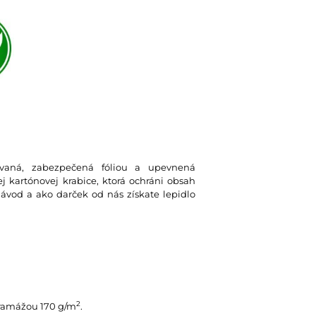
lovaná, zabezpečená fóliou a upevnená
 kartónovej krabice, ktorá ochráni obsah
návod a ako darček od nás získate lepidlo
2
gramážou 170 g/m
.