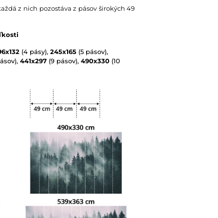
každá z nich pozostáva z pásov širokých 49
ľkosti
96x132
(4 pásy),
245x165
(5 pásov),
ásov),
441x297
(9 pásov),
490x330
(10