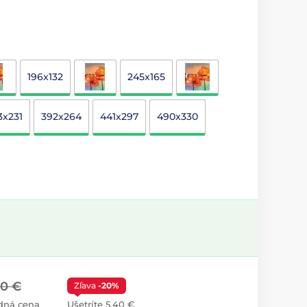
196x132
245x165
3x231
392x264
441x297
490x330
00 €
Zľava
-20%
dná cena
Ušetríte 5,40 €