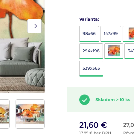
Varianta:
98x66
147x99
294x198
34
539x363
Skladom > 10 ks
21,60 €
27,
17,85 € bez DPH
Pôvo