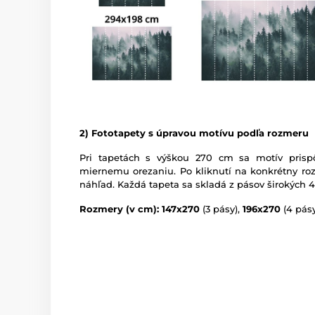
2) Fototapety s úpravou motívu podľa rozmeru
Pri tapetách s výškou 270 cm sa motív prispô
miernemu orezaniu. Po kliknutí na konkrétny roz
náhľad. Každá tapeta sa skladá z pásov širokých 
Rozmery (v cm): 147x270
(3 pásy),
196x270
(4 pásy