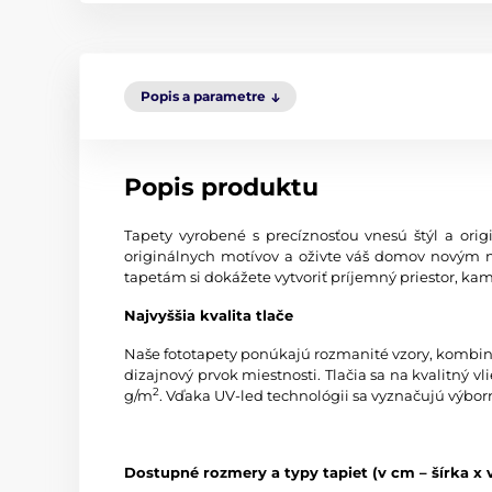
Popis a parametre
Popis produktu
Tapety vyrobené s precíznosťou vnesú štýl a origi
originálnych motívov a oživte váš domov novým 
tapetám si dokážete vytvoriť príjemný priestor, kam
Najvyššia kvalita tlače
Naše fototapety ponúkajú rozmanité vzory, kombinác
dizajnový prvok miestnosti. Tlačia sa na kvalitný
2
g/m
. Vďaka UV-led technológii sa vyznačujú výbor
Dostupné rozmery a typy tapiet (v cm – šírka x 