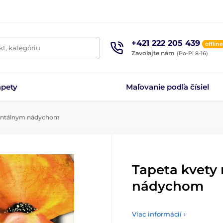
+421 222 205 439
offline
t, kategóriu
Zavolajte nám
(Po-Pi 8-16)
apety
Maľovanie podľa čísiel
ientálnym nádychom
Tapeta kvety
nádychom
Viac informácií ›