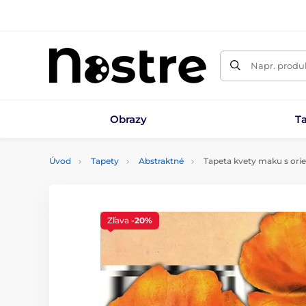
Napr. produk
Obrazy
T
Úvod
Tapety
Abstraktné
Tapeta kvety maku s or
Zľava
-20%