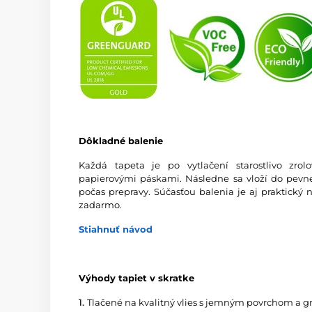
Dôkladné balenie
Každá tapeta je po vytlačení starostlivo zro
papierovými páskami. Následne sa vloží do pevnej
počas prepravy. Súčasťou balenia je aj praktický 
zadarmo.
Stiahnuť návod
Výhody tapiet v skratke
1.
Tlačené na kvalitný vlies s jemným povrchom a 