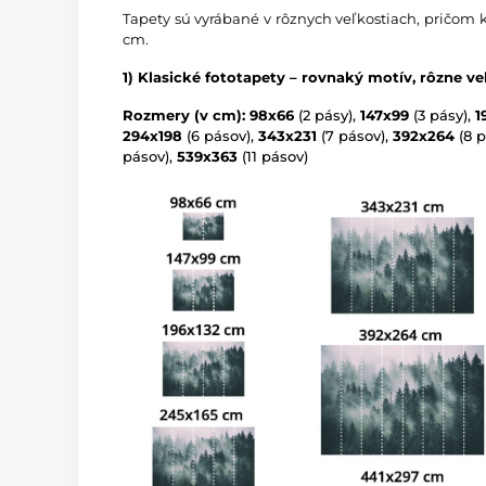
Tapety sú vyrábané v rôznych veľkostiach, pričom 
cm.
1) Klasické fototapety – rovnaký motív, rôzne ve
Rozmery (v cm): 98x66
(2 pásy),
147x99
(3 pásy),
1
294x198
(6 pásov),
343x231
(7 pásov),
392x264
(8 p
pásov),
539x363
(11 pásov)