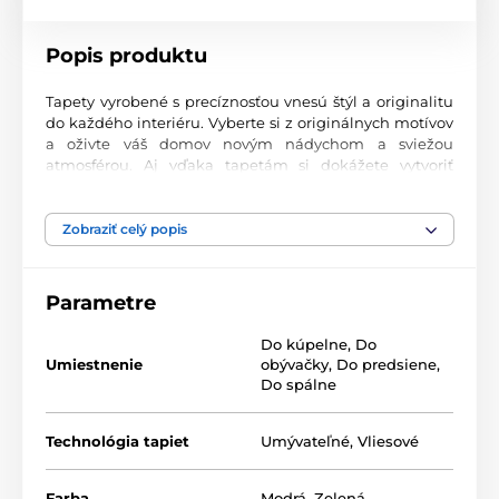
Popis produktu
Tapety vyrobené s precíznosťou vnesú štýl a originalitu
do každého interiéru. Vyberte si z originálnych motívov
a oživte váš domov novým nádychom a sviežou
atmosférou. Aj vďaka tapetám si dokážete vytvoriť
príjemný priestor, kam sa budete radi vracať.
Najvyššia kvalita tlače
Zobraziť celý popis
Naše fototapety ponúkajú rozmanité vzory, kombinácie
farieb a tvarov, ktoré vytvárajú výrazný dizajnový prvok
Parametre
miestnosti. Tlačia sa na kvalitný vlies s jemným
2
povrchom a gramážou až 170 g/m
. Vďaka UV-led
Do kúpelne
,
Do
technológii sa vyznačujú výbornou odolnosťou a
Umiestnenie
obývačky
,
Do predsiene
,
farebnou stálosťou.
Do spálne
Technológia tapiet
Umývateľné
,
Vliesové
Dostupné rozmery a typy tapiet (v cm – šírka x
výška)
Farba
Modrá
,
Zelená