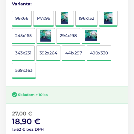
Varianta:
98x66
147x99
196x132
245x165
294x198
343x231
392x264
441x297
490x330
539x363
Skladom > 10 ks
27,00 €
18,90 €
15,62 € bez DPH