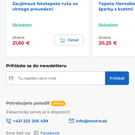
Zaujímavá fototapeta ruža vo
Tapeta čiernobi
vintage prevedení
šperky s kvetmi
2) Fototapety s úpravou motívu podľa rozmeru
Skladom
Skladom
Pri tapetách s výškou 270 cm sa motív prispôsobuje
veľkosti, čo môže viesť k jeho miernemu orezaniu. Po
27,00 €
27,00 €
kliknutí na konkrétny rozmer na stránke si môžete
Detail
21,60 €
20,25 €
pozrieť presný náhľad. Každá tapeta sa skladá z pásov
širokých 49 cm.
Rozmery (v cm): 147x270
(3 pásy),
196x270
(4 pásy),
Prihláste sa do newsletteru
245x270
(5 pásov)
, 294x270
(6 pásov)
Tu napíšte váš e-mail
Prihlásiť
Potrebujete poradiť
offline
Zákaznický servis je k dispozícii
+421 222 205 439
info@nostre.sk
Sme tiež na:
Facebook