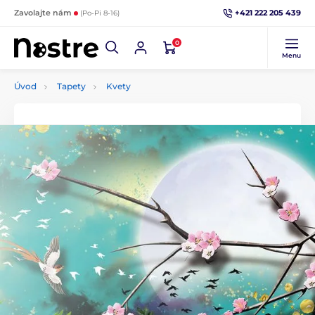
+421 222 205 439
Zavolajte nám
(Po-Pi 8-16)
0
Menu
Úvod
Tapety
Kvety