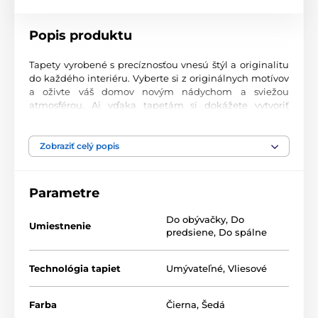
Popis produktu
Tapety vyrobené s precíznosťou vnesú štýl a originalitu
do každého interiéru. Vyberte si z originálnych motívov
a oživte váš domov novým nádychom a sviežou
atmosférou. Aj vďaka tapetám si dokážete vytvoriť
príjemný priestor, kam sa budete radi vracať.
Najvyššia kvalita tlače
Zobraziť celý popis
Naše fototapety ponúkajú rozmanité vzory, kombinácie
farieb a tvarov, ktoré vytvárajú výrazný dizajnový prvok
Parametre
miestnosti. Tlačia sa na kvalitný vlies s jemným
2
povrchom a gramážou až 170 g/m
. Vďaka UV-led
Do obývačky
,
Do
technológii sa vyznačujú výbornou odolnosťou a
Umiestnenie
predsiene
,
Do spálne
farebnou stálosťou.
Technológia tapiet
Umývateľné
,
Vliesové
Dostupné rozmery a typy tapiet (v cm – šírka x
výška)
Farba
Čierna
,
Šedá