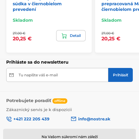
súdka v čiernobielom
prepracovaná M
prevedení
čiernobielom pr
2) Fototapety s úpravou motívu podľa rozmeru
Skladom
Skladom
Pri tapetách s výškou 270 cm sa motív prispôsobuje
27,00 €
27,00 €
veľkosti, čo môže viesť k jeho miernemu orezaniu. Po
Detail
20,25 €
20,25 €
kliknutí na konkrétny rozmer na stránke si môžete
pozrieť presný náhľad. Každá tapeta sa skladá z pásov
širokých 49 cm.
Prihláste sa do newsletteru
Rozmery (v cm): 147x270
(3 pásy),
196x270
(4 pásy),
245x270
(5 pásov)
, 294x270
(6 pásov)
Tu napíšte váš e-mail
Prihlásiť
Potrebujete poradiť
offline
Zákaznický servis je k dispozícii
+421 222 205 439
info@nostre.sk
Sme tiež na:
Facebook
Na Vašom súkromí nám záleží