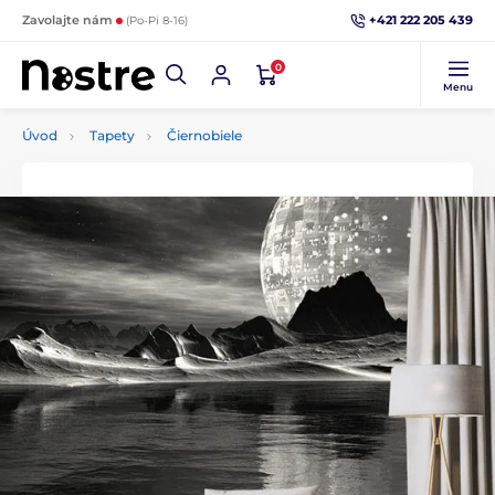
+421 222 205 439
Zavolajte nám
(Po-Pi 8-16)
0
Menu
Úvod
Tapety
Čiernobiele