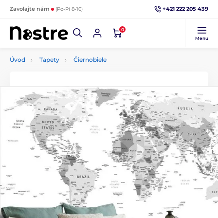
+421 222 205 439
Zavolajte nám
(Po-Pi 8-16)
0
Menu
Úvod
Tapety
Čiernobiele