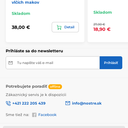
vlčích makov
Pri tapetách s výškou 270 cm sa motív prispôsobuje
Skladom
Skladom
veľkosti, čo môže viesť k jeho miernemu orezaniu. Po
kliknutí na konkrétny rozmer na stránke si môžete
27,00 €
pozrieť presný náhľad. Každá tapeta sa skladá z pásov
38,00 €
Detail
18,90 €
širokých 49 cm.
Rozmery (v cm): 147x270
(3 pásy),
196x270
(4 pásy),
245x270
(5 pásov)
, 294x270
(6 pásov)
Prihláste sa do newsletteru
Tu napíšte váš e-mail
Prihlásiť
Potrebujete poradiť
offline
Zákaznický servis je k dispozícii
+421 222 205 439
info@nostre.sk
Sme tiež na:
Facebook