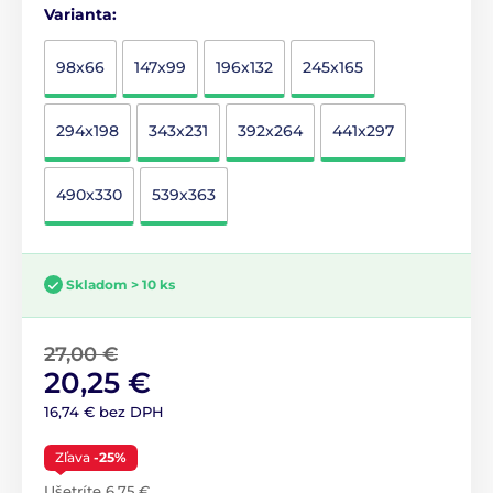
Varianta:
98x66
147x99
196x132
245x165
294x198
343x231
392x264
441x297
490x330
539x363
Skladom > 10 ks
27,00 €
20,25 €
16,74 € bez DPH
Zľava
-25%
Ušetríte 6,75 €