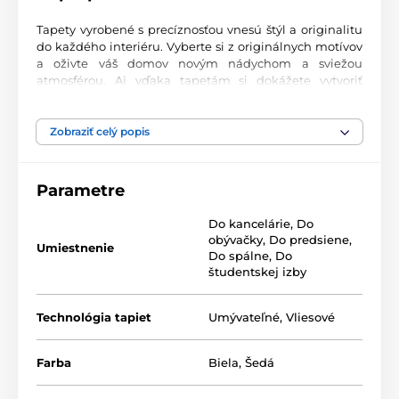
Tapety vyrobené s precíznosťou vnesú štýl a originalitu
do každého interiéru. Vyberte si z originálnych motívov
a oživte váš domov novým nádychom a sviežou
atmosférou. Aj vďaka tapetám si dokážete vytvoriť
príjemný priestor, kam sa budete radi vracať.
Najvyššia kvalita tlače
Zobraziť celý popis
Naše fototapety ponúkajú rozmanité vzory, kombinácie
farieb a tvarov, ktoré vytvárajú výrazný dizajnový prvok
Parametre
miestnosti. Tlačia sa na kvalitný vlies s jemným
2
povrchom a gramážou až 170 g/m
. Vďaka UV-led
Do kancelárie
,
Do
technológii sa vyznačujú výbornou odolnosťou a
obývačky
,
Do predsiene
,
farebnou stálosťou.
Umiestnenie
Do spálne
,
Do
študentskej izby
Dostupné rozmery a typy tapiet (v cm – šírka x
Technológia tapiet
Umývateľné
,
Vliesové
výška)
Tapety sú vyrábané v rôznych veľkostiach, pričom každá
Farba
Biela
,
Šedá
z nich pozostáva z pásov širokých 49 cm.