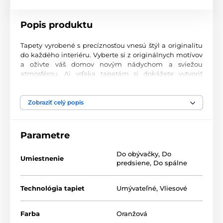
Popis produktu
Tapety vyrobené s precíznosťou vnesú štýl a originalitu
do každého interiéru. Vyberte si z originálnych motívov
a oživte váš domov novým nádychom a sviežou
atmosférou. Aj vďaka tapetám si dokážete vytvoriť
príjemný priestor, kam sa budete radi vracať.
Najvyššia kvalita tlače
Zobraziť celý popis
Naše fototapety ponúkajú rozmanité vzory, kombinácie
farieb a tvarov, ktoré vytvárajú výrazný dizajnový prvok
Parametre
miestnosti. Tlačia sa na kvalitný vlies s jemným
2
povrchom a gramážou až 170 g/m
. Vďaka UV-led
Do obývačky
,
Do
technológii sa vyznačujú výbornou odolnosťou a
Umiestnenie
predsiene
,
Do spálne
farebnou stálosťou.
Technológia tapiet
Umývateľné
,
Vliesové
Dostupné rozmery a typy tapiet (v cm – šírka x
výška)
Farba
Oranžová