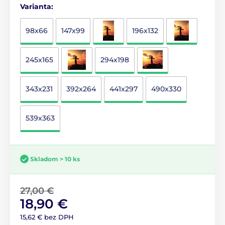
Varianta:
98x66
147x99
196x132
245x165
294x198
343x231
392x264
441x297
490x330
539x363
Skladom > 10 ks
27,00 €
18,90 €
15,62 € bez DPH