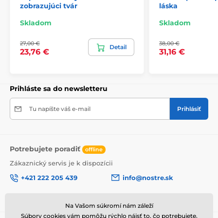
zobrazujúci tvár
láska
Skladom
Skladom
2) Fototapety s úpravou motívu podľa rozmeru
Pri tapetách s výškou 270 cm sa motív prispôsobuje
27,00 €
38,00 €
Detail
23,76 €
31,16 €
veľkosti, čo môže viesť k jeho miernemu orezaniu. Po
kliknutí na konkrétny rozmer na stránke si môžete
pozrieť presný náhľad. Každá tapeta sa skladá z pásov
širokých 49 cm.
Prihláste sa do newsletteru
Rozmery (v cm): 147x270
(3 pásy),
196x270
(4 pásy),
245x270
(5 pásov)
, 294x270
(6 pásov)
Tu napíšte váš e-mail
Prihlásiť
Potrebujete poradiť
offline
Zákaznický servis je k dispozícii
+421 222 205 439
info@nostre.sk
Sme tiež na:
Facebook
Na Vašom súkromí nám záleží
Súbory cookies vám pomôžu rýchlo nájsť to, čo potrebujete,