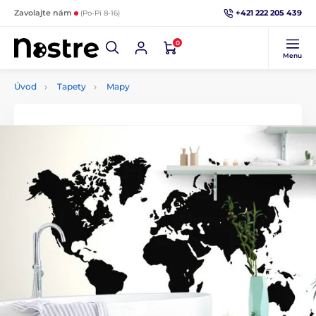
+421 222 205 439
Zavolajte nám
(Po-Pi 8-16)
0
Menu
Úvod
Tapety
Mapy