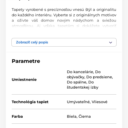
Tapety vyrobené s precíznosťou vnesú štýl a originalitu
do každého interiéru. Vyberte si z originálnych motívov
a oživte váš domov novým nádychom a sviežou
atmosférou. Aj vďaka tapetám si dokážete vytvoriť
príjemný priestor, kam sa budete radi vracať.
Najvyššia kvalita tlače
Zobraziť celý popis
Naše fototapety ponúkajú rozmanité vzory, kombinácie
farieb a tvarov, ktoré vytvárajú výrazný dizajnový prvok
Parametre
miestnosti. Tlačia sa na kvalitný vlies s jemným
2
povrchom a gramážou až 170 g/m
. Vďaka UV-led
Do kancelárie
,
Do
technológii sa vyznačujú výbornou odolnosťou a
obývačky
,
Do predsiene
,
farebnou stálosťou.
Umiestnenie
Do spálne
,
Do
študentskej izby
Dostupné rozmery a typy tapiet (v cm – šírka x
Technológia tapiet
Umývateľné
,
Vliesové
výška)
Tapety sú vyrábané v rôznych veľkostiach, pričom každá
Farba
Biela
,
Čierna
z nich pozostáva z pásov širokých 49 cm.