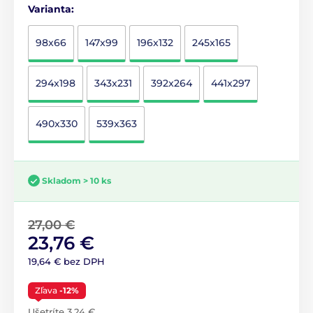
Varianta:
98x66
147x99
196x132
245x165
294x198
343x231
392x264
441x297
490x330
539x363
Skladom > 10 ks
27,00 €
23,76 €
19,64 € bez DPH
Zľava
-12%
Ušetríte 3,24 €