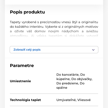
Popis produktu
Tapety vyrobené s precíznosťou vnesú štýl a originalitu
do každého interiéru. Vyberte si z originálnych motívov
a oživte váš domov novým nádychom a sviežou
atmosférou. Aj vďaka tapetám si dokážete vytvoriť
príjemný priestor, kam sa budete radi vracať.
Najvyššia kvalita tlače
Zobraziť celý popis
Naše fototapety ponúkajú rozmanité vzory, kombinácie
farieb a tvarov, ktoré vytvárajú výrazný dizajnový prvok
Parametre
miestnosti. Tlačia sa na kvalitný vlies s jemným
2
povrchom a gramážou až 170 g/m
. Vďaka UV-led
Do kancelárie
,
Do
technológii sa vyznačujú výbornou odolnosťou a
kúpelne
,
Do obývačky
,
farebnou stálosťou.
Umiestnenie
Do predsiene
,
Do
spálne
Dostupné rozmery a typy tapiet (v cm – šírka x
Technológia tapiet
Umývateľné
,
Vliesové
výška)