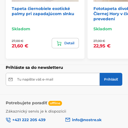
Tapeta čiernobiele exotické
Fototapeta divo
palmy pri zapadajúcom slnku
Čiernej Hory v č
2) Fototapety s úpravou motívu podľa rozmeru
prevedení
Pri tapetách s výškou 270 cm sa motív prispôsobuje
Skladom
Skladom
veľkosti, čo môže viesť k jeho miernemu orezaniu. Po
kliknutí na konkrétny rozmer na stránke si môžete
27,00 €
27,00 €
pozrieť presný náhľad. Každá tapeta sa skladá z pásov
Detail
21,60 €
22,95 €
širokých 49 cm.
Rozmery (v cm): 147x270
(3 pásy),
196x270
(4 pásy),
245x270
(5 pásov)
, 294x270
(6 pásov)
Prihláste sa do newsletteru
Tu napíšte váš e-mail
Prihlásiť
Potrebujete poradiť
offline
Zákaznický servis je k dispozícii
+421 222 205 439
info@nostre.sk