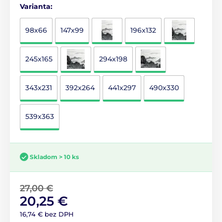
Varianta:
98x66
147x99
196x132
245x165
294x198
343x231
392x264
441x297
490x330
539x363
Skladom > 10 ks
27,00 €
20,25 €
16,74 € bez DPH