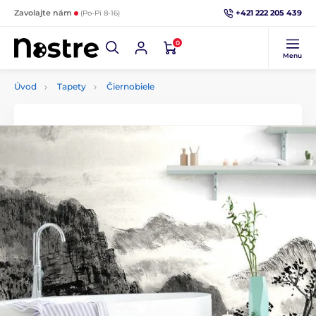
+421 222 205 439
Zavolajte nám
(Po-Pi 8-16)
0
Menu
Úvod
Tapety
Čiernobiele