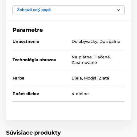
Výhodou setov je, že to kde a ako ich umiestnite je len
na vás, tak neváhajte a vytvorte si aj vy zo steny
Zobraziť celý popis
galériu plnú jedinečných motívov.
Parametre
Umiestnenie
Do obývačky
,
Do spálne
Na plátne
,
Tlačené
,
Technológia obrazov
Zarámované
Farba
Biela
,
Modrá
,
Zlatá
Počet dielov
4-dielne
Súvisiace produkty