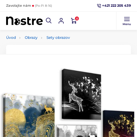
+421 222 205 439
Zavolajte nám
(Po-Pi 8-16)
0
Menu
Úvod
Obrazy
Sety obrazov