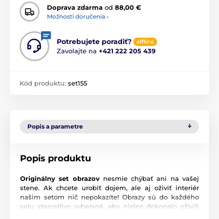
Doprava zdarma
od
88,00 €
Možnosti doručenia ›
Potrebujete poradiť?
offline
Zavolajte na
+421 222 205 439
Kód produktu:
set155
Popis a parametre
Popis produktu
Originálny set obrazov
nesmie chýbať ani na vašej
stene. Ak chcete urobiť dojem, ale aj oživiť interiér
našim setom nič nepokazíte! Obrazy sú do každého
setu starostlivo vyberané, aby nielen dokonalo oživili
vašu stenu, ale aj ladili a navodili správnu atmosféru.