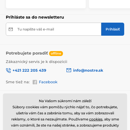
Prihláste sa do newsletteru
Tu napíšte váš e-mail
Prihlásiť
Potrebujete poradiť
offline
Zákaznický servis je k dispozícii
+421 222 205 439
info@nostre.sk
Sme tiež na:
Facebook
Vysoko kvalitná tlač
Kvalita je pre nás dôležitá a preto sme pre každý set
obrazov dôkladne vybrali nielen plátno, farby, ale aj
Informácie o nákupe
Užitočné informácie
Na Vašom súkromí nám záleží
technológiu tlače. Každý obraz je vytlačený na pružné
Súbory cookies vám pomôžu rýchlo nájsť to, čo potrebujete,
Obchodné a reklamačné
Často kladené otázky
2
plátno, ktorého hmotnosť je
370 g/m
. Plátno
podmienky
ušetria vám čas a zabránia tomu, aby sa vám zobrazovali
pozostáva zo
zmesi polyesteru a bavlny.
Nezabudli
Magazín
reklamy, o ktoré sa nezaujímate. Používame
cookies
, aby sme
sme ani na starostlivý výber farieb, ktoré sú
Ochrana osobných údajov
Kontakty
vám oznámili, že ste na našej stránke, a zobrazujeme produkty
ekologické
, čo znamená, že nezapáchajú
Doprava a platba