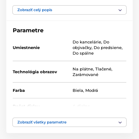
Výhodou setov je, že to kde a ako ich umiestnite je len
na vás, tak neváhajte a vytvorte si aj vy zo steny
Zobraziť celý popis
galériu plnú jedinečných motívov.
Parametre
Do kancelárie
,
Do
Umiestnenie
obývačky
,
Do predsiene
,
Do spálne
Na plátne
,
Tlačené
,
Technológia obrazov
Zarámované
Farba
Biela
,
Modrá
Počet dielov
4-dielne
Zobraziť všetky parametre