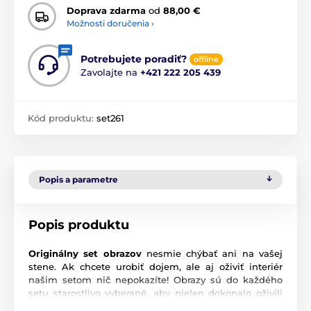
Doprava zdarma
od
88,00 €
Možnosti doručenia ›
Potrebujete poradiť?
offline
Zavolajte na
+421 222 205 439
Kód produktu:
set261
Popis a parametre
Popis produktu
Originálny set obrazov
nesmie chýbať ani na vašej
stene. Ak chcete urobiť dojem, ale aj oživiť interiér
našim setom nič nepokazíte! Obrazy sú do každého
setu starostlivo vyberané, aby nielen dokonalo oživili
vašu stenu, ale aj ladili a navodili správnu atmosféru.