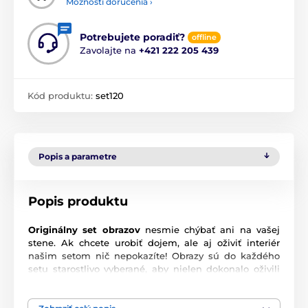
Možnosti doručenia ›
Potrebujete poradiť?
offline
Zavolajte na
+421 222 205 439
Kód produktu:
set120
Popis a parametre
Popis produktu
Originálny set obrazov
nesmie chýbať ani na vašej
stene. Ak chcete urobiť dojem, ale aj oživiť interiér
našim setom nič nepokazíte! Obrazy sú do každého
setu starostlivo vyberané, aby nielen dokonalo oživili
vašu stenu, ale aj ladili a navodili správnu atmosféru.
Výhodou setov je, že to kde a ako ich umiestnite je len