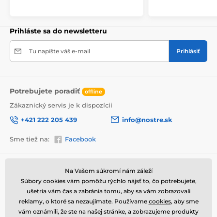
Prihláste sa do newsletteru
Tu napíšte váš e-mail
Prihlásiť
Potrebujete poradiť
offline
Zákaznický servis je k dispozícii
+421 222 205 439
info@nostre.sk
Vysoko kvalitná tlač
Sme tiež na:
Facebook
Kvalita je pre nás dôležitá a preto sme pre každý set
obrazov dôkladne vybrali nielen plátno, farby, ale aj
technológiu tlače. Každý obraz je vytlačený na pružné
2
Informácie o nákupe
Užitočné informácie
plátno, ktorého hmotnosť je
370 g/m
. Plátno
Na Vašom súkromí nám záleží
pozostáva zo
zmesi polyesteru a bavlny.
Nezabudli
Súbory cookies vám pomôžu rýchlo nájsť to, čo potrebujete,
Obchodné a reklamačné
Často kladené otázky
sme ani na starostlivý výber farieb, ktoré sú
podmienky
ušetria vám čas a zabránia tomu, aby sa vám zobrazovali
ekologické
, čo znamená, že nezapáchajú
Magazín
reklamy, o ktoré sa nezaujímate. Používame
cookies
, aby sme
a nevypúšťajú škodlivé látky do ovzdušia.
Ochrana osobných údajov
Kontakty
vám oznámili, že ste na našej stránke, a zobrazujeme produkty
V neposlednom rade je dôležitá aj technológia tlače.