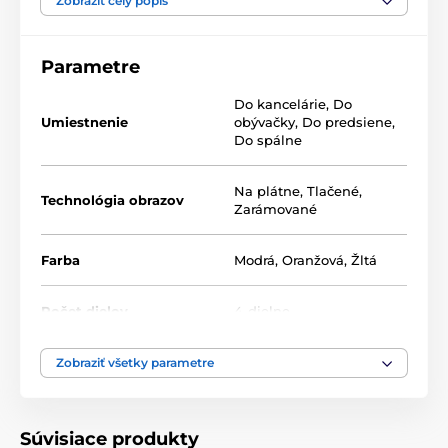
na vás, tak neváhajte a vytvorte si aj vy zo steny
Zobraziť celý popis
galériu plnú jedinečných motívov.
Parametre
Do kancelárie
,
Do
Umiestnenie
obývačky
,
Do predsiene
,
Do spálne
Na plátne
,
Tlačené
,
Technológia obrazov
Zarámované
Farba
Modrá
,
Oranžová
,
Žltá
Počet dielov
4-dielne
Zobraziť všetky parametre
Súvisiace produkty
Rozmiestnenie je len na vás!