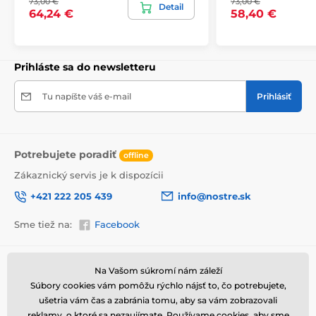
73,00 €
73,00 €
Detail
64,24 €
58,40 €
Prihláste sa do newsletteru
Tu napíšte váš e-mail
Prihlásiť
Potrebujete poradiť
offline
Zákaznický servis je k dispozícii
+421 222 205 439
info@nostre.sk
Vysoko kvalitná tlač
Sme tiež na:
Facebook
Kvalita je pre nás dôležitá a preto sme pre každý set
obrazov dôkladne vybrali nielen plátno, farby, ale aj
technológiu tlače. Každý obraz je vytlačený na pružné
2
Informácie o nákupe
Užitočné informácie
plátno, ktorého hmotnosť je
370 g/m
. Plátno
Na Vašom súkromí nám záleží
pozostáva zo
zmesi polyesteru a bavlny.
Nezabudli
Súbory cookies vám pomôžu rýchlo nájsť to, čo potrebujete,
Obchodné a reklamačné
Často kladené otázky
sme ani na starostlivý výber farieb, ktoré sú
podmienky
ušetria vám čas a zabránia tomu, aby sa vám zobrazovali
ekologické
, čo znamená, že nezapáchajú
Magazín
reklamy, o ktoré sa nezaujímate. Používame
cookies
, aby sme