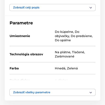
Výhodou setov je, že to kde a ako ich umiestnite je len
na vás, tak neváhajte a vytvorte si aj vy zo steny
Zobraziť celý popis
galériu plnú jedinečných motívov.
Parametre
Do kúpelne
,
Do
Umiestnenie
obývačky
,
Do predsiene
,
Do spálne
Na plátne
,
Tlačené
,
Technológia obrazov
Zarámované
Farba
Hnedá
,
Zelená
Počet dielov
4-dielne
Zobraziť všetky parametre