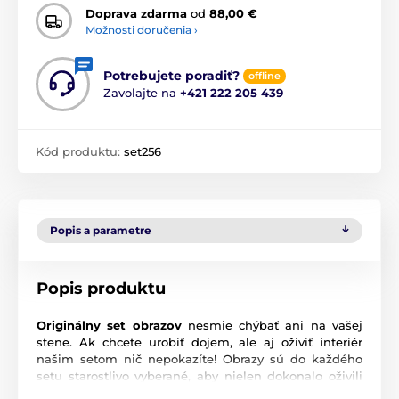
Doprava zdarma
od
88,00 €
Možnosti doručenia ›
Potrebujete poradiť?
offline
Zavolajte na
+421 222 205 439
Kód produktu:
set256
Popis a parametre
Popis produktu
Originálny set obrazov
nesmie chýbať ani na vašej
stene. Ak chcete urobiť dojem, ale aj oživiť interiér
našim setom nič nepokazíte! Obrazy sú do každého
setu starostlivo vyberané, aby nielen dokonalo oživili
vašu stenu, ale aj ladili a navodili správnu atmosféru.