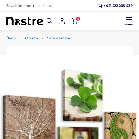
+421 222 205 439
Zavolajte nám
(Po-Pi 8-16)
0
Menu
Úvod
Obrazy
Sety obrazov