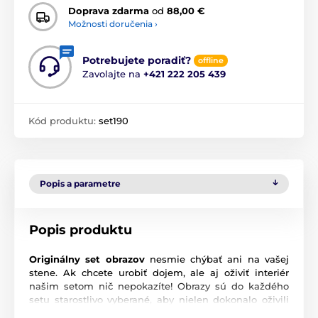
Doprava zdarma
od
88,00 €
Možnosti doručenia ›
Potrebujete poradiť?
offline
Zavolajte na
+421 222 205 439
Kód produktu:
set190
Popis a parametre
Popis produktu
Originálny set obrazov
nesmie chýbať ani na vašej
stene. Ak chcete urobiť dojem, ale aj oživiť interiér
našim setom nič nepokazíte! Obrazy sú do každého
setu starostlivo vyberané, aby nielen dokonalo oživili
vašu stenu, ale aj ladili a navodili správnu atmosféru.