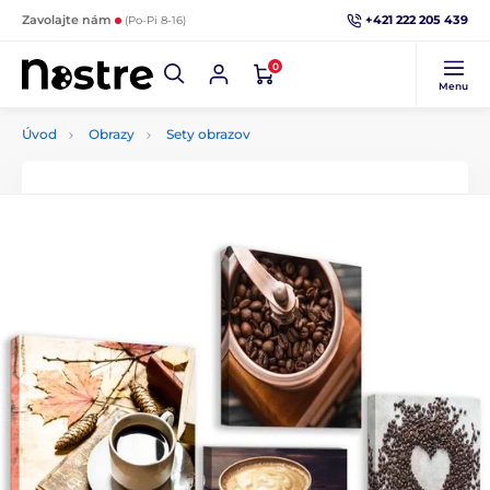
+421 222 205 439
Zavolajte nám
(Po-Pi 8-16)
0
Menu
Úvod
Obrazy
Sety obrazov