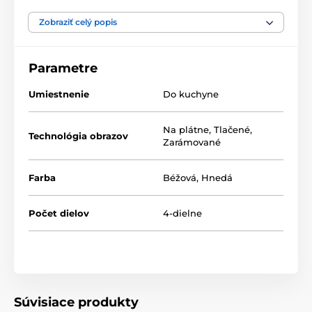
Výhodou setov je, že to kde a ako ich umiestnite je len
na vás, tak neváhajte a vytvorte si aj vy zo steny
Zobraziť celý popis
galériu plnú jedinečných motívov.
Parametre
Umiestnenie
Do kuchyne
Na plátne
,
Tlačené
,
Technológia obrazov
Zarámované
Farba
Béžová
,
Hnedá
Počet dielov
4-dielne
Súvisiace produkty