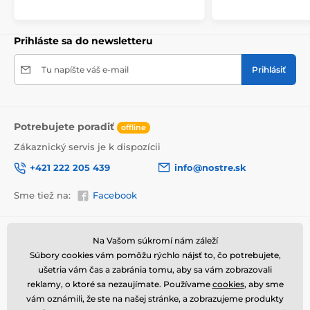
Prihláste sa do newsletteru
Tu napíšte váš e-mail
Prihlásiť
Potrebujete poradiť
offline
Zákaznický servis je k dispozícii
+421 222 205 439
info@nostre.sk
Sme tiež na:
Facebook
Vysoko kvalitná tlač
Kvalita je pre nás dôležitá a preto sme pre každý set
obrazov dôkladne vybrali nielen plátno, farby, ale aj
Informácie o nákupe
Užitočné informácie
Na Vašom súkromí nám záleží
technológiu tlače. Každý obraz je vytlačený na pružné
Súbory cookies vám pomôžu rýchlo nájsť to, čo potrebujete,
Obchodné a reklamačné
Často kladené otázky
2
plátno, ktorého hmotnosť je
370 g/m
. Plátno
podmienky
ušetria vám čas a zabránia tomu, aby sa vám zobrazovali
pozostáva zo
zmesi polyesteru a bavlny.
Nezabudli
Magazín
reklamy, o ktoré sa nezaujímate. Používame
cookies
, aby sme
sme ani na starostlivý výber farieb, ktoré sú
Ochrana osobných údajov
Kontakty
vám oznámili, že ste na našej stránke, a zobrazujeme produkty
ekologické
, čo znamená, že nezapáchajú
Doprava a platba