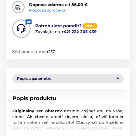
Doprava zdarma
od
88,00 €
Možnosti doručenia ›
Potrebujete poradiť?
offline
Zavolajte na
+421 222 205 439
Kód produktu:
set257
Popis a parametre
Popis produktu
Originálny set obrazov
nesmie chýbať ani na vašej
stene. Ak chcete urobiť dojem, ale aj oživiť interiér
našim setom nič nepokazíte! Obrazy sú do každého
setu starostlivo vyberané, aby nielen dokonalo oživili
vašu stenu, ale aj ladili a navodili správnu atmosféru.