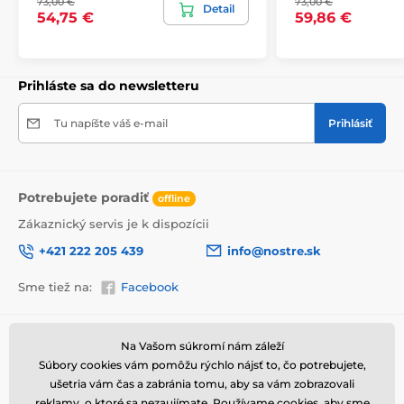
73,00 €
73,00 €
Detail
54,75 €
59,86 €
Prihláste sa do newsletteru
Tu napíšte váš e-mail
Prihlásiť
Potrebujete poradiť
offline
Zákaznický servis je k dispozícii
+421 222 205 439
info@nostre.sk
Vysoko kvalitná tlač
Sme tiež na:
Facebook
Kvalita je pre nás dôležitá a preto sme pre každý set
obrazov dôkladne vybrali nielen plátno, farby, ale aj
technológiu tlače. Každý obraz je vytlačený na pružné
2
Informácie o nákupe
Užitočné informácie
plátno, ktorého hmotnosť je
370 g/m
. Plátno
Na Vašom súkromí nám záleží
pozostáva zo
zmesi polyesteru a bavlny.
Nezabudli
Súbory cookies vám pomôžu rýchlo nájsť to, čo potrebujete,
Obchodné a reklamačné
Často kladené otázky
sme ani na starostlivý výber farieb, ktoré sú
podmienky
ušetria vám čas a zabránia tomu, aby sa vám zobrazovali
ekologické
, čo znamená, že nezapáchajú
Magazín
reklamy, o ktoré sa nezaujímate. Používame
cookies
, aby sme