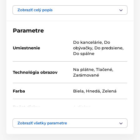
Výhodou setov je, že to kde a ako ich umiestnite je len
na vás, tak neváhajte a vytvorte si aj vy zo steny
Zobraziť celý popis
galériu plnú jedinečných motívov.
Parametre
Do kancelárie
,
Do
Umiestnenie
obývačky
,
Do predsiene
,
Do spálne
Na plátne
,
Tlačené
,
Technológia obrazov
Zarámované
Farba
Biela
,
Hnedá
,
Zelená
Počet dielov
4-dielne
Zobraziť všetky parametre