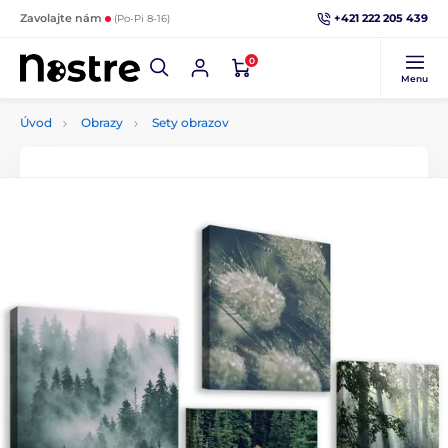
+421 222 205 439
Zavolajte nám
(Po-Pi 8-16)
0
Menu
Úvod
Obrazy
Sety obrazov