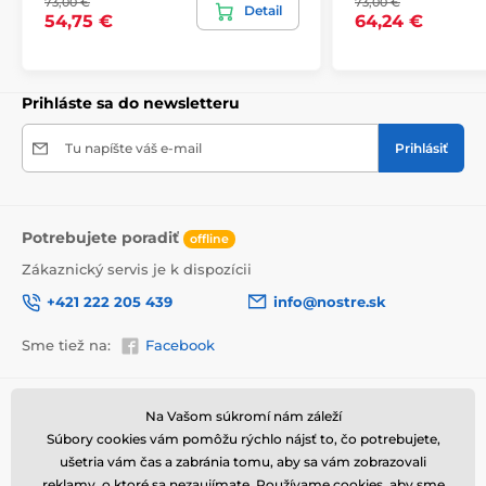
73,00 €
73,00 €
Detail
54,75 €
64,24 €
Prihláste sa do newsletteru
Tu napíšte váš e-mail
Prihlásiť
Potrebujete poradiť
offline
Zákaznický servis je k dispozícii
+421 222 205 439
info@nostre.sk
Vysoko kvalitná tlač
Sme tiež na:
Facebook
Kvalita je pre nás dôležitá a preto sme pre každý set
obrazov dôkladne vybrali nielen plátno, farby, ale aj
technológiu tlače. Každý obraz je vytlačený na pružné
2
Informácie o nákupe
Užitočné informácie
plátno, ktorého hmotnosť je
370 g/m
. Plátno
Na Vašom súkromí nám záleží
pozostáva zo
zmesi polyesteru a bavlny.
Nezabudli
Súbory cookies vám pomôžu rýchlo nájsť to, čo potrebujete,
Obchodné a reklamačné
Často kladené otázky
sme ani na starostlivý výber farieb, ktoré sú
podmienky
ušetria vám čas a zabránia tomu, aby sa vám zobrazovali
ekologické
, čo znamená, že nezapáchajú
Magazín
reklamy, o ktoré sa nezaujímate. Používame
cookies
, aby sme