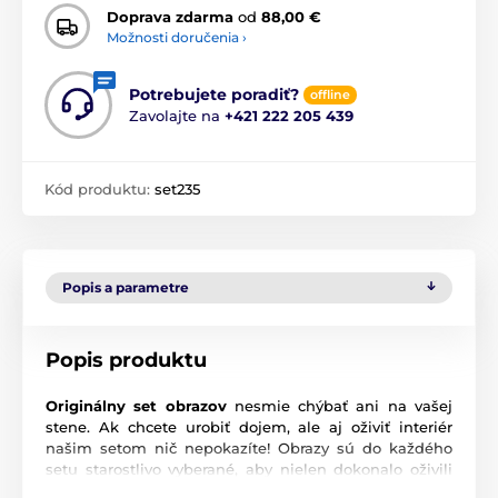
Doprava zdarma
od
88,00 €
Možnosti doručenia ›
Potrebujete poradiť?
offline
Zavolajte na
+421 222 205 439
Kód produktu:
set235
Popis a parametre
Popis produktu
Originálny set obrazov
nesmie chýbať ani na vašej
stene. Ak chcete urobiť dojem, ale aj oživiť interiér
našim setom nič nepokazíte! Obrazy sú do každého
setu starostlivo vyberané, aby nielen dokonalo oživili
vašu stenu, ale aj ladili a navodili správnu atmosféru.