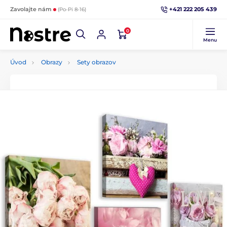
+421 222 205 439
Zavolajte nám
(Po-Pi 8-16)
0
Menu
Úvod
Obrazy
Sety obrazov