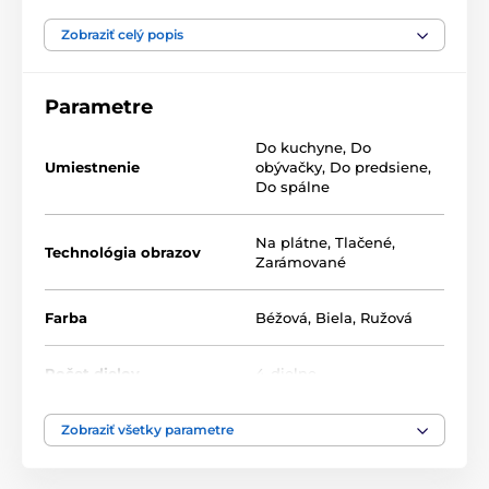
Výhodou setov je, že to kde a ako ich umiestnite je len
na vás, tak neváhajte a vytvorte si aj vy zo steny
Zobraziť celý popis
galériu plnú jedinečných motívov.
Parametre
Do kuchyne
,
Do
Umiestnenie
obývačky
,
Do predsiene
,
Do spálne
Na plátne
,
Tlačené
,
Technológia obrazov
Zarámované
Farba
Béžová
,
Biela
,
Ružová
Počet dielov
4-dielne
Zobraziť všetky parametre