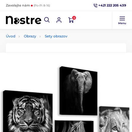
+421 222 205 439
Zavolajte nám
(Po-Pi 8-16)
0
Menu
Úvod
Obrazy
Sety obrazov