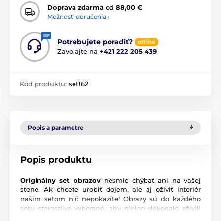
Doprava zdarma
od
88,00 €
Možnosti doručenia ›
Potrebujete poradiť?
offline
Zavolajte na
+421 222 205 439
Kód produktu:
set162
Popis a parametre
Popis produktu
Originálny set obrazov
nesmie chýbať ani na vašej
stene. Ak chcete urobiť dojem, ale aj oživiť interiér
našim setom nič nepokazíte! Obrazy sú do každého
setu starostlivo vyberané, aby nielen dokonalo oživili
vašu stenu, ale aj ladili a navodili správnu atmosféru.