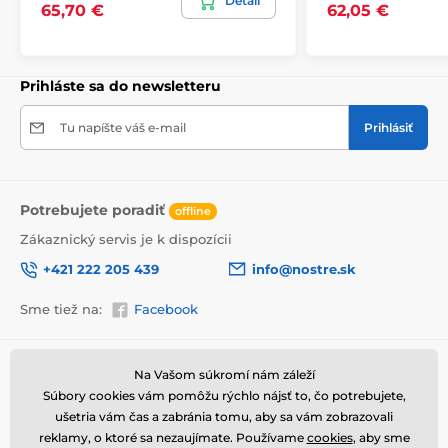
Detail
65,70 €
62,05 €
Prihláste sa do newsletteru
Tu napíšte váš e-mail
Prihlásiť
Potrebujete poradiť
offline
Zákaznický servis je k dispozícii
+421 222 205 439
info@nostre.sk
Vysoko kvalitná tlač
Sme tiež na:
Facebook
Kvalita je pre nás dôležitá a preto sme pre každý set
obrazov dôkladne vybrali nielen plátno, farby, ale aj
technológiu tlače. Každý obraz je vytlačený na pružné
Informácie o nákupe
Užitočné informácie
Na Vašom súkromí nám záleží
2
plátno, ktorého hmotnosť je
370 g/m
. Plátno
Súbory cookies vám pomôžu rýchlo nájsť to, čo potrebujete,
pozostáva zo
zmesi polyesteru a bavlny.
Nezabudli
Obchodné a reklamačné
Často kladené otázky
sme ani na starostlivý výber farieb, ktoré sú
podmienky
ušetria vám čas a zabránia tomu, aby sa vám zobrazovali
Magazín
ekologické
, čo znamená, že nezapáchajú
reklamy, o ktoré sa nezaujímate. Používame
cookies
, aby sme
Ochrana osobných údajov