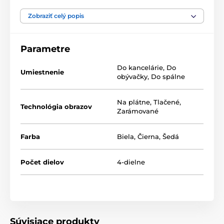
Výhodou setov je, že to kde a ako ich umiestnite je len
na vás, tak neváhajte a vytvorte si aj vy zo steny
Zobraziť celý popis
galériu plnú jedinečných motívov.
Parametre
Do kancelárie
,
Do
Umiestnenie
obývačky
,
Do spálne
Na plátne
,
Tlačené
,
Technológia obrazov
Zarámované
Farba
Biela
,
Čierna
,
Šedá
Počet dielov
4-dielne
Súvisiace produkty