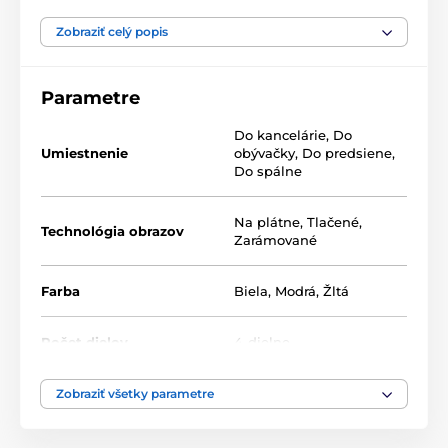
Výhodou setov je, že to kde a ako ich umiestnite je len
na vás, tak neváhajte a vytvorte si aj vy zo steny
Zobraziť celý popis
galériu plnú jedinečných motívov.
Parametre
Do kancelárie
,
Do
Umiestnenie
obývačky
,
Do predsiene
,
Do spálne
Na plátne
,
Tlačené
,
Technológia obrazov
Zarámované
Farba
Biela
,
Modrá
,
Žltá
Počet dielov
4-dielne
Zobraziť všetky parametre