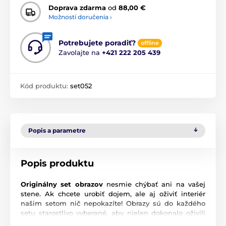
Doprava zdarma
od
88,00 €
Možnosti doručenia ›
Potrebujete poradiť?
offline
Zavolajte na
+421 222 205 439
Kód produktu:
set052
Popis a parametre
Popis produktu
Originálny set obrazov
nesmie chýbať ani na vašej
stene. Ak chcete urobiť dojem, ale aj oživiť interiér
našim setom nič nepokazíte! Obrazy sú do každého
setu starostlivo vyberané, aby nielen dokonalo oživili
vašu stenu, ale aj ladili a navodili správnu atmosféru.