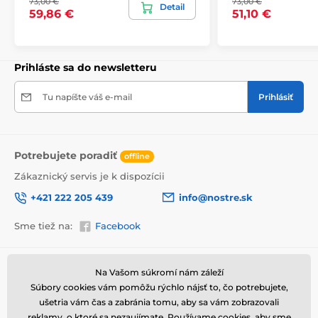
73,00 €
73,00 €
Detail
59,86 €
51,10 €
Prihláste sa do newsletteru
Tu napíšte váš e-mail
Prihlásiť
Potrebujete poradiť
offline
Zákaznický servis je k dispozícii
+421 222 205 439
info@nostre.sk
Vysoko kvalitná tlač
Sme tiež na:
Facebook
Kvalita je pre nás dôležitá a preto sme pre každý set
obrazov dôkladne vybrali nielen plátno, farby, ale aj
technológiu tlače. Každý obraz je vytlačený na pružné
2
Informácie o nákupe
Užitočné informácie
plátno, ktorého hmotnosť je
370 g/m
. Plátno
Na Vašom súkromí nám záleží
pozostáva zo
zmesi polyesteru a bavlny.
Nezabudli
Súbory cookies vám pomôžu rýchlo nájsť to, čo potrebujete,
Obchodné a reklamačné
Často kladené otázky
sme ani na starostlivý výber farieb, ktoré sú
podmienky
ušetria vám čas a zabránia tomu, aby sa vám zobrazovali
ekologické
, čo znamená, že nezapáchajú
Magazín
reklamy, o ktoré sa nezaujímate. Používame
cookies
, aby sme