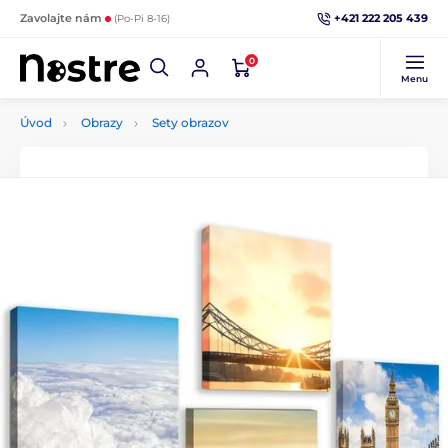
+421 222 205 439
Zavolajte nám
(Po-Pi 8-16)
0
Menu
Úvod
Obrazy
Sety obrazov