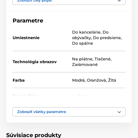
na vás, tak neváhajte a vytvorte si aj vy zo steny
Zobraziť celý popis
galériu plnú jedinečných motívov.
Parametre
Do kancelárie
,
Do
Umiestnenie
obývačky
,
Do predsiene
,
Do spálne
Na plátne
,
Tlačené
,
Technológia obrazov
Zarámované
Farba
Modrá
,
Oranžová
,
Žltá
Počet dielov
4-dielne
Zobraziť všetky parametre
Súvisiace produkty
Rozmiestnenie je len na vás!