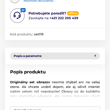
Možnosti doručenia ›
Potrebujete poradiť?
offline
Zavolajte na
+421 222 205 439
Kód produktu:
set119
Popis a parametre
Popis produktu
Originálny set obrazov
nesmie chýbať ani na vašej
stene. Ak chcete urobiť dojem, ale aj oživiť interiér
našim setom nič nepokazíte! Obrazy sú do každého
setu starostlivo vyberané, aby nielen dokonalo oživili
vašu stenu, ale aj ladili a navodili správnu atmosféru.
Výhodou setov je, že to kde a ako ich umiestnite je len