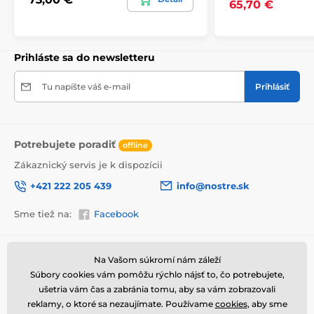
65,70 €
Prihláste sa do newsletteru
Tu napíšte váš e-mail
Prihlásiť
Potrebujete poradiť
offline
Zákaznický servis je k dispozícii
Vysoko kvalitná tlač
+421 222 205 439
info@nostre.sk
Kvalita je pre nás dôležitá a preto sme pre každý set
Sme tiež na:
Facebook
obrazov dôkladne vybrali nielen plátno, farby, ale aj
technológiu tlače. Každý obraz je vytlačený na pružné
2
plátno, ktorého hmotnosť je
370 g/m
. Plátno
Informácie o nákupe
Užitočné informácie
pozostáva zo
zmesi polyesteru a bavlny.
Nezabudli
Na Vašom súkromí nám záleží
sme ani na starostlivý výber farieb, ktoré sú
Súbory cookies vám pomôžu rýchlo nájsť to, čo potrebujete,
Obchodné a reklamačné
Často kladené otázky
ekologické
, čo znamená, že nezapáchajú
podmienky
ušetria vám čas a zabránia tomu, aby sa vám zobrazovali
Magazín
a nevypúšťajú škodlivé látky do ovzdušia.
reklamy, o ktoré sa nezaujímate. Používame
cookies
, aby sme
Ochrana osobných údajov
V neposlednom rade je dôležitá aj technológia tlače.