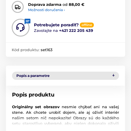
Doprava zdarma
od
88,00 €
Možnosti doručenia ›
Potrebujete poradiť?
offline
Zavolajte na
+421 222 205 439
Kód produktu:
set163
Popis a parametre
Popis produktu
Originálny set obrazov
nesmie chýbať ani na vašej
stene. Ak chcete urobiť dojem, ale aj oživiť interiér
našim setom nič nepokazíte! Obrazy sú do každého
setu starostlivo vyberané, aby nielen dokonalo oživili
vašu stenu, ale aj ladili a navodili správnu atmosféru.