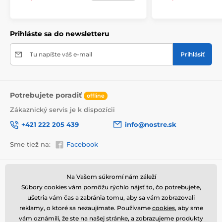
Prihláste sa do newsletteru
Tu napíšte váš e-mail
Prihlásiť
Potrebujete poradiť
offline
Zákaznický servis je k dispozícii
+421 222 205 439
info@nostre.sk
Vysoko kvalitná tlač
Sme tiež na:
Facebook
Kvalita je pre nás dôležitá a preto sme pre každý set
obrazov dôkladne vybrali nielen plátno, farby, ale aj
Informácie o nákupe
Užitočné informácie
Na Vašom súkromí nám záleží
technológiu tlače. Každý obraz je vytlačený na pružné
2
Súbory cookies vám pomôžu rýchlo nájsť to, čo potrebujete,
plátno, ktorého hmotnosť je
370 g/m
. Plátno
Obchodné a reklamačné
Často kladené otázky
pozostáva zo
zmesi polyesteru a bavlny.
Nezabudli
podmienky
ušetria vám čas a zabránia tomu, aby sa vám zobrazovali
Magazín
sme ani na starostlivý výber farieb, ktoré sú
reklamy, o ktoré sa nezaujímate. Používame
cookies
, aby sme
Ochrana osobných údajov
ekologické
, čo znamená, že nezapáchajú
Kontakty
vám oznámili, že ste na našej stránke, a zobrazujeme produkty