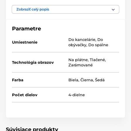
Výhodou setov je, že to kde a ako ich umiestnite je len
na vás, tak neváhajte a vytvorte si aj vy zo steny
Zobraziť celý popis
galériu plnú jedinečných motívov.
Parametre
Do kancelárie
,
Do
Umiestnenie
obývačky
,
Do spálne
Na plátne
,
Tlačené
,
Technológia obrazov
Zarámované
Farba
Biela
,
Čierna
,
Šedá
Počet dielov
4-dielne
Súvisiace produkty