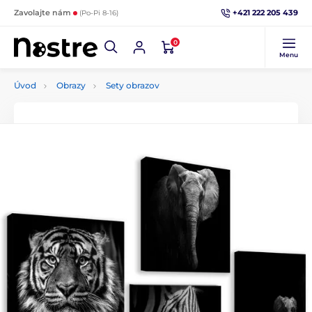
+421 222 205 439
Zavolajte nám
(Po-Pi 8-16)
0
Menu
Úvod
Obrazy
Sety obrazov