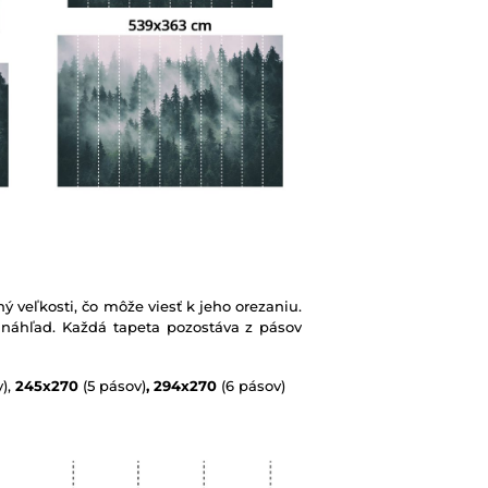
ý veľkosti, čo môže viesť k jeho orezaniu.
 náhľad. Každá tapeta pozostáva z pásov
),
245x270
(5 pásov)
, 294x270
(6 pásov)