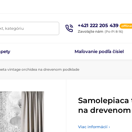
+421 222 205 439
offline
t, kategóriu
Zavolajte nám
(Po-Pi 8-16)
apety
Maľovanie podľa čísiel
eta vintage orchidea na drevenom podklade
Samolepiaca 
na drevenom
Viac informácií ›