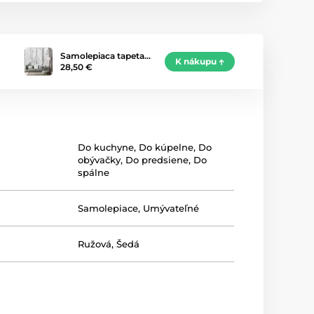
Samolepiaca tapeta…
K nákupu
28,50 €
Do kuchyne
,
Do kúpelne
,
Do
obývačky
,
Do predsiene
,
Do
spálne
Samolepiace
,
Umývateľné
Ružová
,
Šedá