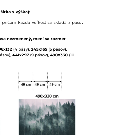
šírka x výška):
 pričom každá veľkosť sa skladá z pásov
táva nezmenený, mení sa rozmer
96x132
(4 pásy),
245x165
(5 pásov),
ásov),
441x297
(9 pásov),
490x330
(10