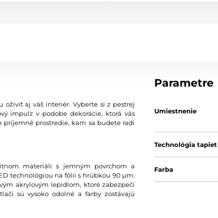
Parametre
oživiť aj váš interiér. Vyberte si z pestrej
Umiestnenie
vý impulz v podobe dekorácie, ktorá vás
e príjemné prostredie, kam sa budete radi
Technológia tapiet
litnom materiáli s jemným povrchom a
Farba
 technológiou na fólii s hrúbkou 90 µm.
avým akrylovým lepidlom, ktoré zabezpečí
lači sú vysoko odolné a farby zostávajú