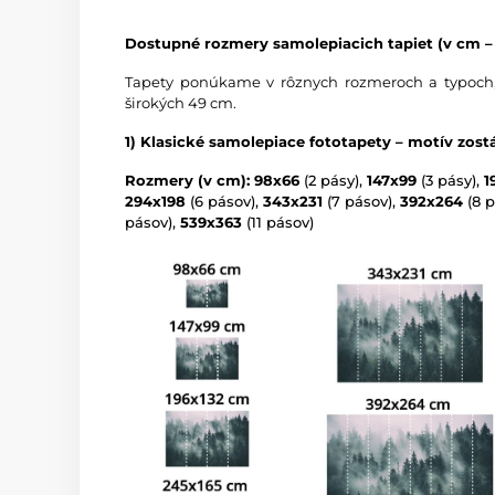
Dostupné rozmery samolepiacich tapiet (v cm – 
Tapety ponúkame v rôznych rozmeroch a typoch,
širokých 49 cm.
1) Klasické samolepiace fototapety – motív zos
Rozmery (v cm): 98x66
(2 pásy),
147x99
(3 pásy),
1
294x198
(6 pásov),
343x231
(7 pásov),
392x264
(8 p
pásov),
539x363
(11 pásov)