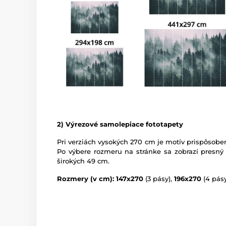
2) Výrezové samolepiace fototapety
Pri verziách vysokých 270 cm je motív prispôsoben
Po výbere rozmeru na stránke sa zobrazí presný
širokých 49 cm.
Rozmery (v cm): 147x270
(3 pásy),
196x270
(4 pásy