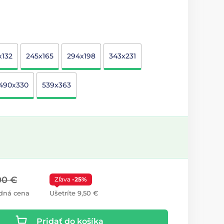
x132
245x165
294x198
343x231
490x330
539x363
00 €
Zľava
-25%
dná cena
Ušetríte 9,50 €
Pridať do košíka