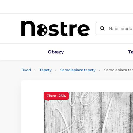
Napr. produk
Obrazy
T
Úvod
Tapety
Samolepiace tapety
Samolepiaca tap
Zľava
-25%