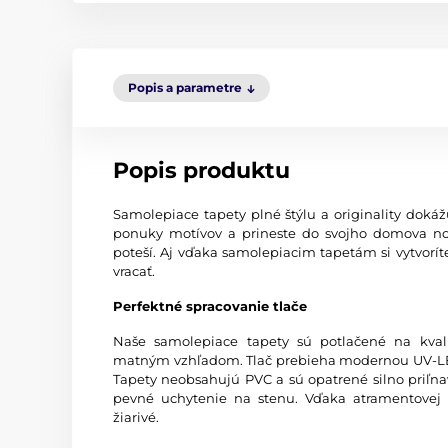
Popis a parametre
Popis produktu
Samolepiace tapety plné štýlu a originality dokážu 
ponuky motívov a prineste do svojho domova no
poteší. Aj vďaka samolepiacim tapetám si vytvorít
vracať.
Perfektné spracovanie tlače
Naše samolepiace tapety sú potlačené na kva
matným vzhľadom. Tlač prebieha modernou UV-LED
Tapety neobsahujú PVC a sú opatrené silno priľn
pevné uchytenie na stenu. Vďaka atramentovej t
žiarivé.