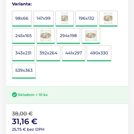
Varianta:
98x66
147x99
196x132
245x165
294x198
343x231
392x264
441x297
490x330
539x363
Skladom > 10 ks
38,00 €
31,16 €
25,75 € bez DPH