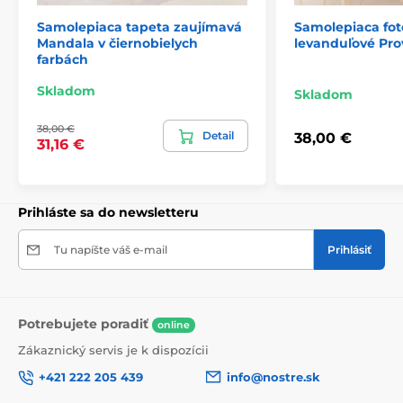
Samolepiaca tapeta zaujímavá
Samolepiaca fot
Mandala v čiernobielych
levanduľové Pro
farbách
2) Výrezové samolepiace fototapety
Skladom
Skladom
Pri verziách vysokých 270 cm je motív prispôsobený
38,00 €
veľkosti, čo môže viesť k jeho orezaniu. Po výbere
Detail
38,00 €
31,16 €
rozmeru na stránke sa zobrazí presný náhľad. Každá
tapeta pozostáva z pásov širokých 49 cm.
Rozmery (v cm): 147x270
(3 pásy),
196x270
(4 pásy),
Prihláste sa do newsletteru
245x270
(5 pásov)
, 294x270
(6 pásov)
Tu napíšte váš e-mail
Prihlásiť
Potrebujete poradiť
online
Zákaznický servis je k dispozícii
+421 222 205 439
info@nostre.sk