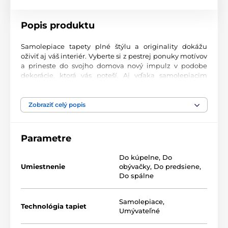
Popis produktu
Samolepiace tapety plné štýlu a originality dokážu
oživiť aj váš interiér. Vyberte si z pestrej ponuky motívov
a prineste do svojho domova nový impulz v podobe
dekorácie, ktorá vás poteší. Aj vďaka samolepiacim
tapetám si vytvoríte príjemné prostredie, kam sa
budete radi vracať.
Zobraziť celý popis
Perfektné spracovanie tlače
Naše samolepiace tapety sú potlačené na kvalitnom
Parametre
materiáli s jemným povrchom a matným vzhľadom.
Tlač prebieha modernou UV-LED technológiou na fólii s
Do kúpelne
,
Do
hrúbkou 90 µm. Tapety neobsahujú PVC a sú opatrené
Umiestnenie
obývačky
,
Do predsiene
,
silno priľnavým akrylovým lepidlom, ktoré zabezpečí
Do spálne
pevné uchytenie na stenu. Vďaka atramentovej tlači sú
vysoko odolné a farby zostávajú žiarivé.
Samolepiace
,
Technológia tapiet
Umývateľné
Dostupné rozmery samolepiacich tapiet (v cm –