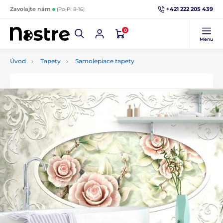
+421 222 205 439
Zavolajte nám
(Po-Pi 8-16)
0
Menu
Úvod
Tapety
Samolepiace tapety