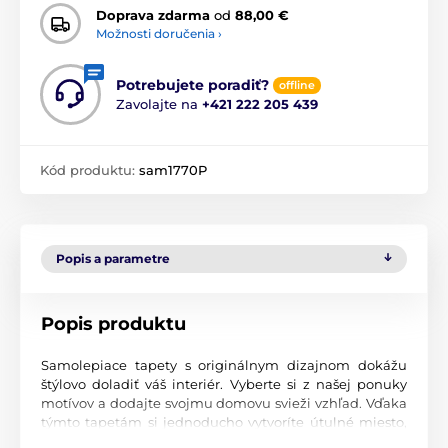
Doprava zdarma
od
88,00 €
Možnosti doručenia ›
Potrebujete poradiť?
offline
Zavolajte na
+421 222 205 439
Kód produktu:
sam1770P
Popis a parametre
Popis produktu
Samolepiace tapety s originálnym dizajnom dokážu
štýlovo doladiť váš interiér. Vyberte si z našej ponuky
motívov a dodajte svojmu domovu svieži vzhľad. Vďaka
týmto tapetám si jednoducho vytvoríte útulné miesto,
kde sa budete cítiť príjemne.