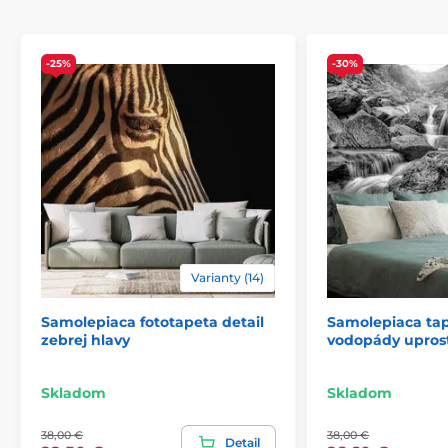
-25%
-30%
Ekologické a zdravotne nezávadné
Tlačová technológia je šetrná k životnému prostrediu,
vďaka čomu sú tapety vhodné do každej miestnosti.
Použité farby spĺňajú najprísnejšie normy a majú
certifikáty VOC a GREENGUARD GOLD. Tapety
Varianty (14)
neobsahujú PVC a lepidlo je na vodnej báze.
Samolepiaca fototapeta detail
Samolepiaca tap
zebrej hlavy
vodopády upros
Skladom
Skladom
38,00 €
38,00 €
Detail