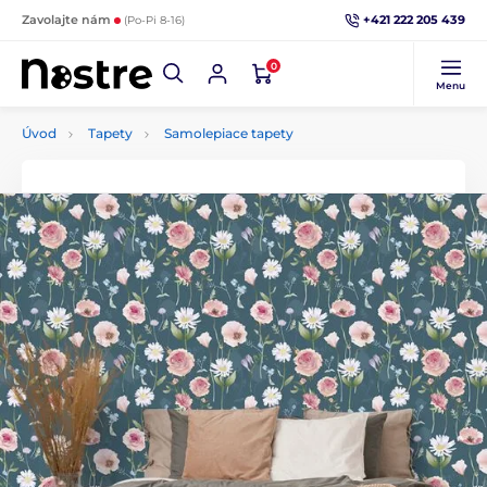
+421 222 205 439
Zavolajte nám
(Po-Pi 8-16)
0
Menu
Úvod
Tapety
Samolepiace tapety