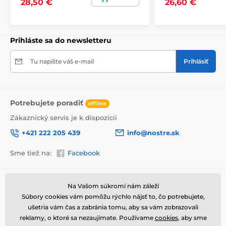
28,50 €
26,60 €
Prihláste sa do newsletteru
Tu napíšte váš e-mail
Prihlásiť
Jednoduchá aplikácia
Pred aplikáciou sa uistite, že je stena hladká, čistá a
zbavená mastnoty a prachu. Odporúčame aj penetráciu
povrchu. Vďaka vysokej priľnavosti a pružnosti sa tapeta
Potrebujete poradiť
offline
jednoducho lepí a zvládne to každý. Odlepenie tapety
Zákaznický servis je k dispozícii
je tiež jednoduché. V prípade potreby vám poslúži
priložený návod.
+421 222 205 439
info@nostre.sk
Stiahnuť návod
Sme tiež na:
Facebook
Bezpečné balenie
Každá tapeta je po vytlačení zrolovaná, spevnená
Informácie o nákupe
Užitočné informácie
Na Vašom súkromí nám záleží
papierovými páskami, zabalená do ochrannej fólie a
Súbory cookies vám pomôžu rýchlo nájsť to, čo potrebujete,
Obchodné a reklamačné
Často kladené otázky
vložená do pevnej kartónovej krabice, ktorá ju ochráni
podmienky
ušetria vám čas a zabránia tomu, aby sa vám zobrazovali
pri preprave.
Magazín
reklamy, o ktoré sa nezaujímate. Používame
cookies
, aby sme
Ochrana osobných údajov