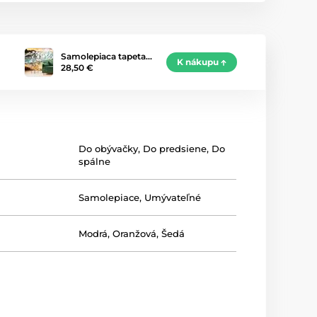
Samolepiaca tapeta…
K nákupu
28,50 €
Do obývačky
,
Do predsiene
,
Do
spálne
Samolepiace
,
Umývateľné
Modrá
,
Oranžová
,
Šedá