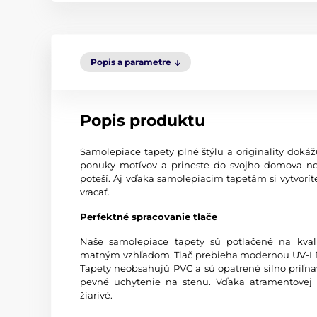
Popis a parametre
Popis produktu
Samolepiace tapety plné štýlu a originality dokážu 
ponuky motívov a prineste do svojho domova no
poteší. Aj vďaka samolepiacim tapetám si vytvorít
vracať.
Perfektné spracovanie tlače
Naše samolepiace tapety sú potlačené na kva
matným vzhľadom. Tlač prebieha modernou UV-LED
Tapety neobsahujú PVC a sú opatrené silno priľn
pevné uchytenie na stenu. Vďaka atramentovej t
žiarivé.