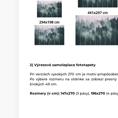
2) Výrezové samolepiace fototapety
Pri verziách vysokých 270 cm je motív prispôsoben
Po výbere rozmeru na stránke sa zobrazí presný
širokých 49 cm.
Rozmery (v cm): 147x270
(3 pásy),
196x270
(4 pásy