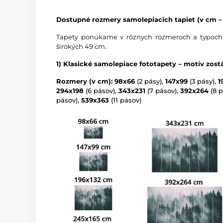
Dostupné rozmery samolepiacich tapiet (v cm – 
Tapety ponúkame v rôznych rozmeroch a typoch,
širokých 49 cm.
1) Klasické samolepiace fototapety – motív zos
Rozmery (v cm): 98x66
(2 pásy),
147x99
(3 pásy),
1
294x198
(6 pásov),
343x231
(7 pásov),
392x264
(8 p
pásov),
539x363
(11 pásov)