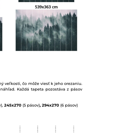
ý veľkosti, čo môže viesť k jeho orezaniu.
 náhľad. Každá tapeta pozostáva z pásov
),
245x270
(5 pásov)
, 294x270
(6 pásov)