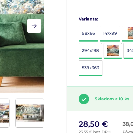
Varianta:
98x66
147x99
294x198
34
539x363
Skladom > 10 ks
28,50 €
38,
23,55 € bez DPH
Pôvo