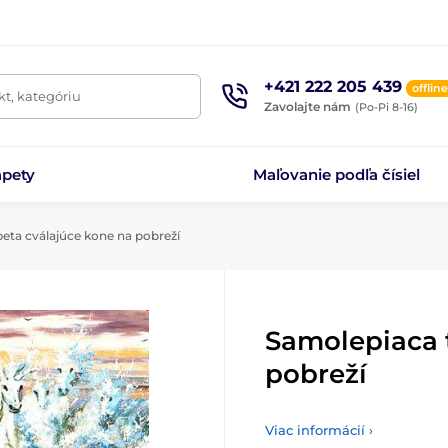
+421 222 205 439
offline
t, kategóriu
Zavolajte nám
(Po-Pi 8-16)
apety
Maľovanie podľa čísiel
eta cválajúce kone na pobreží
Samolepiaca 
pobreží
Viac informácií ›