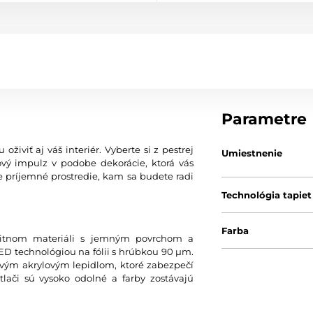
Parametre
oživiť aj váš interiér. Vyberte si z pestrej
Umiestnenie
vý impulz v podobe dekorácie, ktorá vás
e príjemné prostredie, kam sa budete radi
Technológia tapiet
Farba
litnom materiáli s jemným povrchom a
 technológiou na fólii s hrúbkou 90 µm.
avým akrylovým lepidlom, ktoré zabezpečí
lači sú vysoko odolné a farby zostávajú