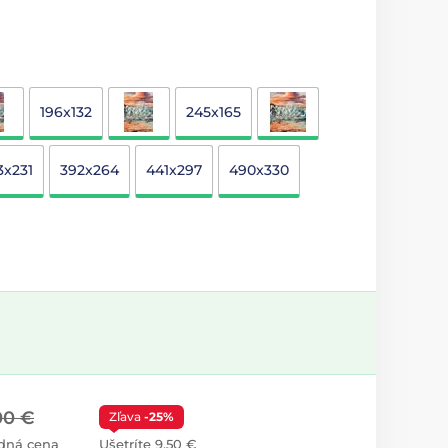
196x132
245x165
3x231
392x264
441x297
490x330
00 €
Zľava
-25%
dná cena
Ušetríte 9,50 €