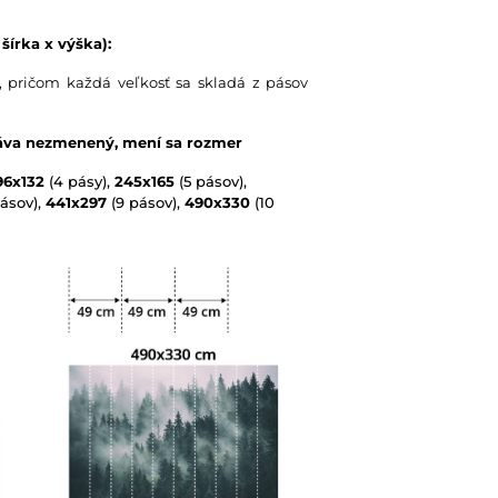
šírka x výška):
 pričom každá veľkosť sa skladá z pásov
táva nezmenený, mení sa rozmer
96x132
(4 pásy),
245x165
(5 pásov),
ásov),
441x297
(9 pásov),
490x330
(10