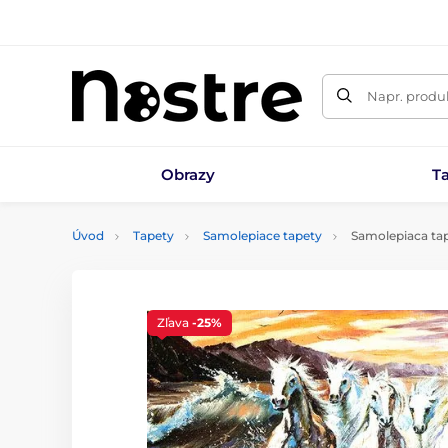
Napr. produk
Obrazy
T
Úvod
Tapety
Samolepiace tapety
Samolepiaca tap
Zľava
-25%