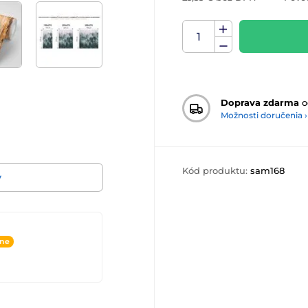
Doprava zdarma
o
Možnosti doručenia ›
Kód produktu:
sam168
v
ine