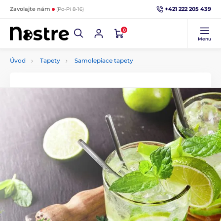
+421 222 205 439
Zavolajte nám
(Po-Pi 8-16)
0
Menu
Úvod
Tapety
Samolepiace tapety