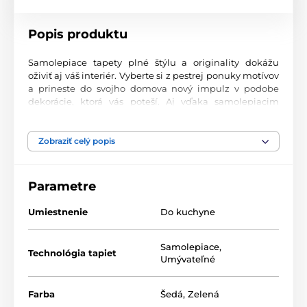
Popis produktu
Samolepiace tapety plné štýlu a originality dokážu
oživiť aj váš interiér. Vyberte si z pestrej ponuky motívov
a prineste do svojho domova nový impulz v podobe
dekorácie, ktorá vás poteší. Aj vďaka samolepiacim
tapetám si vytvoríte príjemné prostredie, kam sa
budete radi vracať.
Zobraziť celý popis
Perfektné spracovanie tlače
Naše samolepiace tapety sú potlačené na kvalitnom
Parametre
materiáli s jemným povrchom a matným vzhľadom.
Tlač prebieha modernou UV-LED technológiou na fólii s
Umiestnenie
Do kuchyne
hrúbkou 90 µm. Tapety neobsahujú PVC a sú opatrené
silno priľnavým akrylovým lepidlom, ktoré zabezpečí
pevné uchytenie na stenu. Vďaka atramentovej tlači sú
Samolepiace
,
Technológia tapiet
vysoko odolné a farby zostávajú žiarivé.
Umývateľné
Farba
Šedá
,
Zelená
Dostupné rozmery samolepiacich tapiet (v cm –