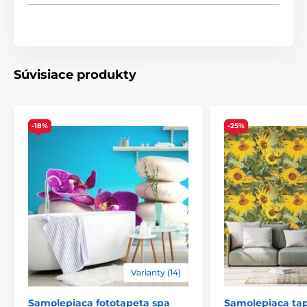
šírka x výška):
Tapety ponúkame v rôznych rozmeroch a typoch,
pričom každá veľkosť sa skladá z pásov širokých 49 cm.
1) Klasické samolepiace fototapety – motív zostáva
Súvisiace produkty
nezmenený, mení sa rozmer
Rozmery (v cm): 98x66
(2 pásy),
147x99
(3 pásy),
196x132
(4 pásy),
245x165
(5 pásov),
294x198
(6 pásov),
-18%
-25%
343x231
(7 pásov),
392x264
(8 pásov),
441x297
(9
pásov),
490x330
(10 pásov),
539x363
(11 pásov)
Varianty (14)
Samolepiaca fototapeta spa
Samolepiaca tap