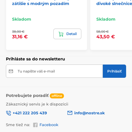
zátišie s modrým pozadím
divoké slnečnic
Skladom
Skladom
2) Výrezové samolepiace fototapety
38,00 €
58,00 €
Detail
31,16 €
43,50 €
Pri verziách vysokých 270 cm je motív prispôsobený
veľkosti, čo môže viesť k jeho orezaniu. Po výbere
rozmeru na stránke sa zobrazí presný náhľad. Každá
tapeta pozostáva z pásov širokých 49 cm.
Prihláste sa do newsletteru
Rozmery (v cm): 147x270
(3 pásy),
196x270
(4 pásy),
245x270
(5 pásov)
, 294x270
(6 pásov)
Tu napíšte váš e-mail
Prihlásiť
Potrebujete poradiť
offline
Zákaznický servis je k dispozícii
+421 222 205 439
info@nostre.sk
Sme tiež na:
Facebook