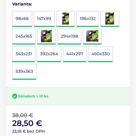
Varianta:
98x66
147x99
196x132
245x165
294x198
343x231
392x264
441x297
490x330
539x363
Skladom > 10 ks
38,00 €
28,50 €
23,55 € bez DPH