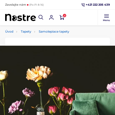
+421 222 205 439
Zavolajte nám
(Po-Pi 8-16)
0
Menu
Úvod
Tapety
Samolepiace tapety