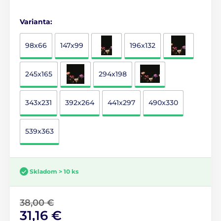
Varianta:
98x66
147x99
196x132
245x165
294x198
343x231
392x264
441x297
490x330
539x363
Skladom > 10 ks
38,00 €
31,16 €