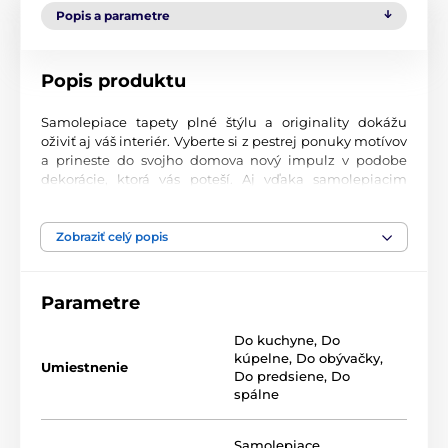
Popis a parametre
Popis produktu
Samolepiace tapety plné štýlu a originality dokážu
oživiť aj váš interiér. Vyberte si z pestrej ponuky motívov
a prineste do svojho domova nový impulz v podobe
dekorácie, ktorá vás poteší. Aj vďaka samolepiacim
tapetám si vytvoríte príjemné prostredie, kam sa
budete radi vracať.
Zobraziť celý popis
Perfektné spracovanie tlače
Naše samolepiace tapety sú potlačené na kvalitnom
Parametre
materiáli s jemným povrchom a matným vzhľadom.
Tlač prebieha modernou UV-LED technológiou na fólii s
Do kuchyne
,
Do
hrúbkou 90 µm. Tapety neobsahujú PVC a sú opatrené
kúpelne
,
Do obývačky
,
silno priľnavým akrylovým lepidlom, ktoré zabezpečí
Umiestnenie
Do predsiene
,
Do
pevné uchytenie na stenu. Vďaka atramentovej tlači sú
spálne
vysoko odolné a farby zostávajú žiarivé.
Samolepiace
,