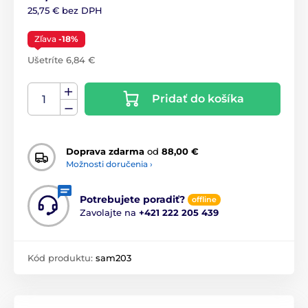
25,75 € bez DPH
Zľava
-18%
Ušetríte 6,84 €
Pridať do košíka
Doprava zdarma
od
88,00 €
Možnosti doručenia ›
Potrebujete poradiť?
offline
Zavolajte na
+421 222 205 439
Kód produktu:
sam203