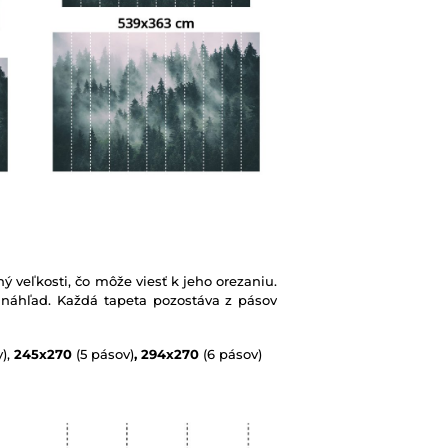
ý veľkosti, čo môže viesť k jeho orezaniu.
 náhľad. Každá tapeta pozostáva z pásov
),
245x270
(5 pásov)
, 294x270
(6 pásov)