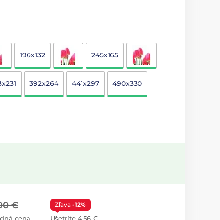
196x132
245x165
3x231
392x264
441x297
490x330
00 €
Zľava
-12%
dná cena
Ušetríte 4,56 €