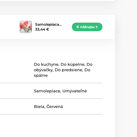
Samolepiaca…
K nákupu
33,44 €
Do kuchyne
,
Do kúpelne
,
Do
obývačky
,
Do predsiene
,
Do
spálne
Samolepiace
,
Umývateľné
Biela
,
Červená