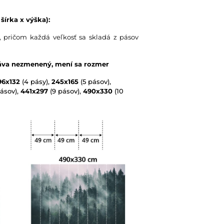
šírka x výška):
 pričom každá veľkosť sa skladá z pásov
táva nezmenený, mení sa rozmer
96x132
(4 pásy),
245x165
(5 pásov),
ásov),
441x297
(9 pásov),
490x330
(10