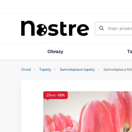
Napr. produk
Obrazy
T
Úvod
Tapety
Samolepiace tapety
Samolepiaca fot
Zľava
-12%