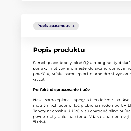
Popis a parametre
Popis produktu
Samolepiace tapety plné štýlu a originality dokážu 
ponuky motívov a prineste do svojho domova no
poteší. Aj vďaka samolepiacim tapetám si vytvorít
vracať.
Perfektné spracovanie tlače
Naše samolepiace tapety sú potlačené na kva
matným vzhľadom. Tlač prebieha modernou UV-LED
Tapety neobsahujú PVC a sú opatrené silno priľn
pevné uchytenie na stenu. Vďaka atramentovej t
žiarivé.