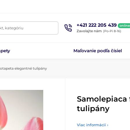
+421 222 205 439
online
t, kategóriu
Zavolajte nám
(Po-Pi 8-16)
apety
Maľovanie podľa čísiel
otapeta elegantné tulipány
Samolepiaca 
tulipány
Viac informácií ›