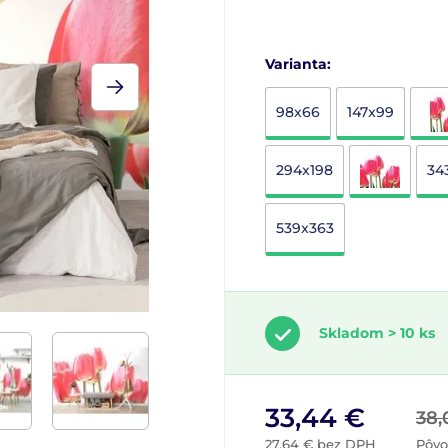
Varianta:
98x66
147x99
294x198
34
539x363
Skladom > 10 ks
33,44 €
38,
27,64 € bez DPH
Pôvo