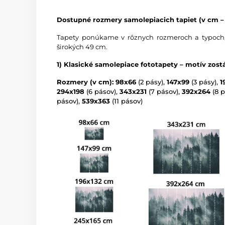
Dostupné rozmery samolepiacich tapiet (v cm – 
Tapety ponúkame v rôznych rozmeroch a typoch,
širokých 49 cm.
1) Klasické samolepiace fototapety – motív zos
Rozmery (v cm): 98x66
(2 pásy),
147x99
(3 pásy),
1
294x198
(6 pásov),
343x231
(7 pásov),
392x264
(8 p
pásov),
539x363
(11 pásov)