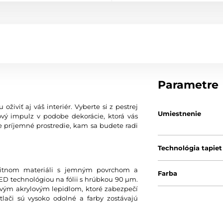
Parametre
oživiť aj váš interiér. Vyberte si z pestrej
Umiestnenie
vý impulz v podobe dekorácie, ktorá vás
e príjemné prostredie, kam sa budete radi
Technológia tapiet
litnom materiáli s jemným povrchom a
Farba
 technológiou na fólii s hrúbkou 90 µm.
avým akrylovým lepidlom, ktoré zabezpečí
lači sú vysoko odolné a farby zostávajú