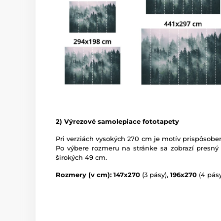
2) Výrezové samolepiace fototapety
Pri verziách vysokých 270 cm je motív prispôsoben
Po výbere rozmeru na stránke sa zobrazí presný
širokých 49 cm.
Rozmery (v cm): 147x270
(3 pásy),
196x270
(4 pásy