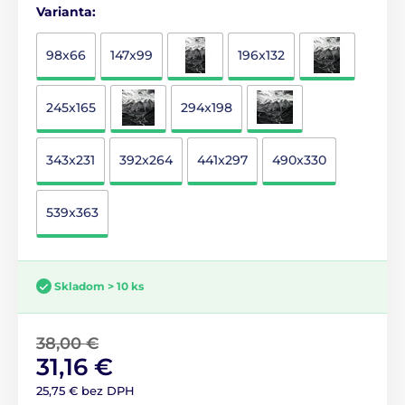
Varianta:
98x66
147x99
196x132
245x165
294x198
343x231
392x264
441x297
490x330
539x363
Skladom > 10 ks
38,00 €
31,16 €
25,75 € bez DPH