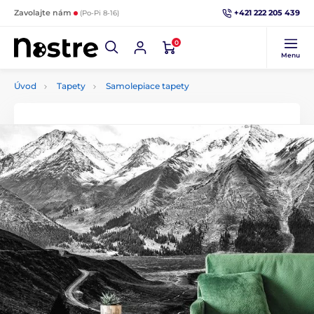
+421 222 205 439
Zavolajte nám
(Po-Pi 8-16)
0
Menu
Úvod
Tapety
Samolepiace tapety