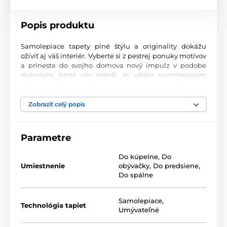
Popis produktu
Samolepiace tapety plné štýlu a originality dokážu
oživiť aj váš interiér. Vyberte si z pestrej ponuky motívov
a prineste do svojho domova nový impulz v podobe
dekorácie, ktorá vás poteší. Aj vďaka samolepiacim
tapetám si vytvoríte príjemné prostredie, kam sa
budete radi vracať.
Zobraziť celý popis
Perfektné spracovanie tlače
Naše samolepiace tapety sú potlačené na kvalitnom
Parametre
materiáli s jemným povrchom a matným vzhľadom.
Tlač prebieha modernou UV-LED technológiou na fólii s
Do kúpelne
,
Do
hrúbkou 90 µm. Tapety neobsahujú PVC a sú opatrené
Umiestnenie
obývačky
,
Do predsiene
,
silno priľnavým akrylovým lepidlom, ktoré zabezpečí
Do spálne
pevné uchytenie na stenu. Vďaka atramentovej tlači sú
vysoko odolné a farby zostávajú žiarivé.
Samolepiace
,
Technológia tapiet
Umývateľné
Dostupné rozmery samolepiacich tapiet (v cm –