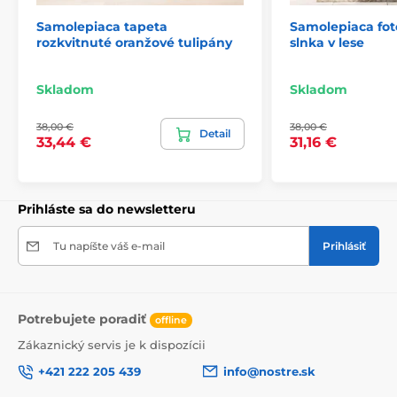
Samolepiaca tapeta
Samolepiaca fot
rozkvitnuté oranžové tulipány
slnka v lese
2) Výrezové samolepiace fototapety
Skladom
Skladom
Pri verziách vysokých 270 cm je motív prispôsobený
38,00 €
38,00 €
veľkosti, čo môže viesť k jeho orezaniu. Po výbere
Detail
33,44 €
31,16 €
rozmeru na stránke sa zobrazí presný náhľad. Každá
tapeta pozostáva z pásov širokých 49 cm.
Rozmery (v cm): 147x270
(3 pásy),
196x270
(4 pásy),
Prihláste sa do newsletteru
245x270
(5 pásov)
, 294x270
(6 pásov)
Tu napíšte váš e-mail
Prihlásiť
Potrebujete poradiť
offline
Zákaznický servis je k dispozícii
+421 222 205 439
info@nostre.sk