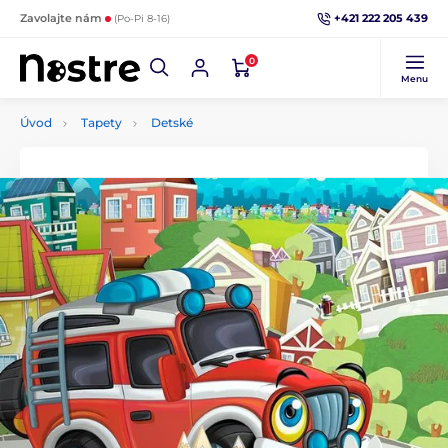
+421 222 205 439
Zavolajte nám
(Po-Pi 8-16)
0
Menu
Úvod
Tapety
Detské