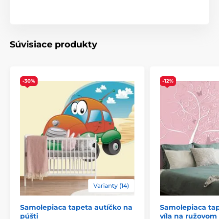
Tapety sú vyrábané v rôznych veľkostiach, pričom každá
z nich pozostáva z pásov širokých 49 cm.
1) Klasické fototapety – rovnaký motív, rôzne
veľkosti
Súvisiace produkty
Rozmery (v cm): 98x66
(2 pásy),
147x99
(3 pásy),
196x132
(4 pásy),
245x165
(5 pásov),
294x198
(6 pásov),
343x231
(7 pásov),
392x264
(8 pásov),
441x297
(9
-30%
-12%
pásov),
490x330
(10 pásov),
539x363
(11 pásov)
Varianty (14)
Samolepiaca tapeta autíčko na
Samolepiaca ta
púšti
víla na ružovom