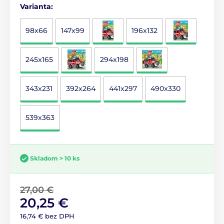
Varianta:
98x66
147x99
196x132
245x165
294x198
343x231
392x264
441x297
490x330
539x363
Skladom > 10 ks
27,00 €
20,25 €
16,74 € bez DPH