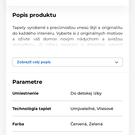
Popis produktu
Tapety vyrobené s precíznosťou vnesú štýl a originalitu
do každého interiéru. Vyberte si z originálnych motívov
a oživte váš domov novým nádychom a sviežou
atmosférou. Aj vďaka tapetám si dokážete vytvoriť
príjemný priestor, kam sa budete radi vracať.
Najvyššia kvalita tlače
Zobraziť celý popis
Naše fototapety ponúkajú rozmanité vzory, kombinácie
farieb a tvarov, ktoré vytvárajú výrazný dizajnový prvok
Parametre
miestnosti. Tlačia sa na kvalitný vlies s jemným
2
povrchom a gramážou až 170 g/m
. Vďaka UV-led
Umiestnenie
Do detskej izby
technológii sa vyznačujú výbornou odolnosťou a
farebnou stálosťou.
Technológia tapiet
Umývateľné
,
Vliesové
Dostupné rozmery a typy tapiet (v cm – šírka x
Farba
Červená
,
Zelená
výška)